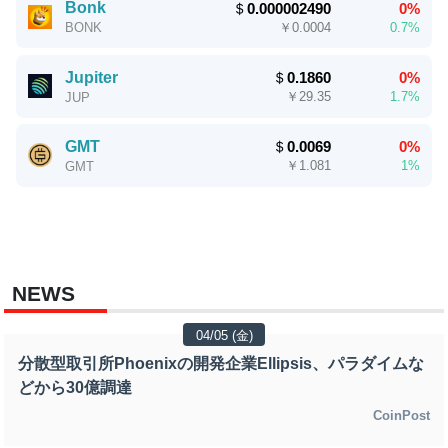
Bonk
＄
0.000002490
0%
￥
0.0004
0.7%
BONK
Jupiter
＄
0.1860
0%
￥
29.35
1.7%
JUP
GMT
＄
0.0069
0%
￥
1.081
1%
GMT
NEWS
04/05 (金)
分散型取引所Phoenixの開発企業Ellipsis、パラダイムな
どから30億調達
CoinPost