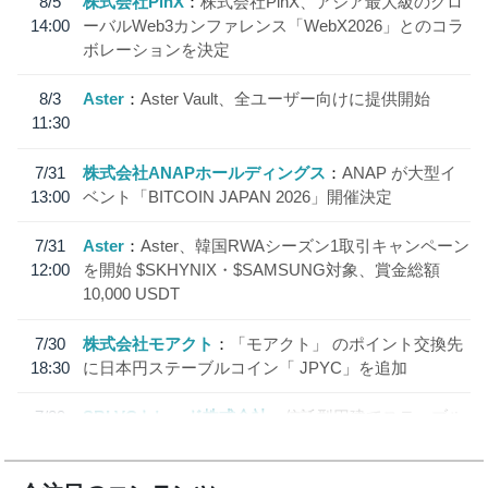
8/5
株式会社PlnX
株式会社PlnX、アジア最大級のグロ
14:00
ーバルWeb3カンファレンス「WebX2026」とのコラ
ボレーションを決定
8/3
Aster
Aster Vault、全ユーザー向けに提供開始
11:30
7/31
株式会社ANAPホールディングス
ANAP が大型イ
13:00
ベント「BITCOIN JAPAN 2026」開催決定
7/31
Aster
Aster、韓国RWAシーズン1取引キャンペーン
12:00
を開始 $SKHYNIX・$SAMSUNG対象、賞金総額
10,000 USDT
7/30
株式会社モアクト
「モアクト」 のポイント交換先
18:30
に日本円ステーブルコイン「 JPYC」を追加
7/29
SBI VCトレード株式会社
信託型円建てステーブル
19:30
コイン「JPYSC」徹底解説セミナーを開催