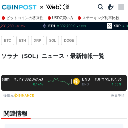
ビットコインの将来性
USDC買い方
ステーキング利率比較
株特集・関連銘柄
289
ETH
302,790.0
XRP
163.72
0.14
0.26
BTC
ETH
XRP
SOL
DOGE
ソラナ（SOL）ニュース・最新情報一覧
¥JPY 302,347.43
BNB
¥JPY 95,104.86
0.14%
BNB
1.35%
提供元
免責事項
関連情報