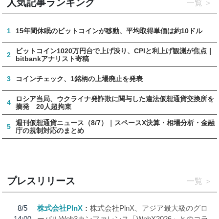
人気記事ランキング
一覧
1
15年間休眠のビットコインが移動、平均取得単価は約10ドル
ビットコイン1020万円台で上げ渋り、CPIと利上げ観測が焦点｜
2
bitbankアナリスト寄稿
3
コインチェック、1銘柄の上場廃止を発表
ロシア当局、ウクライナ発詐欺に関与した違法仮想通貨交換所を
4
摘発 20人超拘束
週刊仮想通貨ニュース（8/7）｜スペースX決算・相場分析・金融
5
庁の規制対応のまとめ
プレスリリース
一覧
8/5
株式会社PlnX
株式会社PlnX、アジア最大級のグロ
14:00
ーバルWeb3カンファレンス「WebX2026」とのコラ