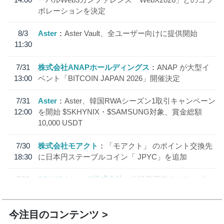
ボレーションを決定
8/3
Aster
Aster Vault、全ユーザー向けに提供開始
11:30
7/31
株式会社ANAPホールディングス
ANAP が大型イ
13:00
ベント「BITCOIN JAPAN 2026」開催決定
7/31
Aster
Aster、韓国RWAシーズン1取引キャンペーン
12:00
を開始 $SKHYNIX・$SAMSUNG対象、賞金総額
10,000 USDT
7/30
株式会社モアクト
「モアクト」 のポイント交換先
18:30
に日本円ステーブルコイン「 JPYC」を追加
7/29
SBI VCトレード株式会社
信託型円建てステーブル
19:30
コイン「JPYSC」徹底解説セミナーを開催
今注目のコンテンツ