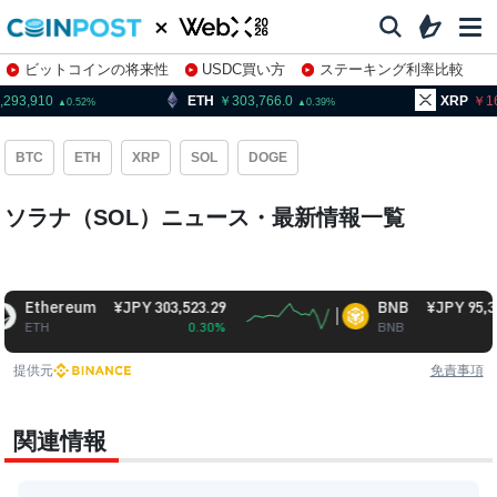
ビットコインの将来性
USDC買い方
ステーキング利率比較
株特集・関連銘柄
910
ETH
303,766.0
XRP
163.48
0.52
0.39
BTC
ETH
XRP
SOL
DOGE
ソラナ（SOL）ニュース・最新情報一覧
thereum
¥JPY 303,523.29
BNB
¥JPY 95,323.61
H
0.30%
BNB
0.29%
提供元
免責事項
関連情報