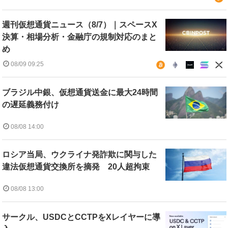
週刊仮想通貨ニュース（8/7）｜スペースX
決算・相場分析・金融庁の規制対応のまと
め
08/09 09:25
ブラジル中銀、仮想通貨送金に最大24時間
の遅延義務付け
08/08 14:00
ロシア当局、ウクライナ発詐欺に関与した
違法仮想通貨交換所を摘発 20人超拘束
08/08 13:00
サークル、USDCとCCTPをXレイヤーに導