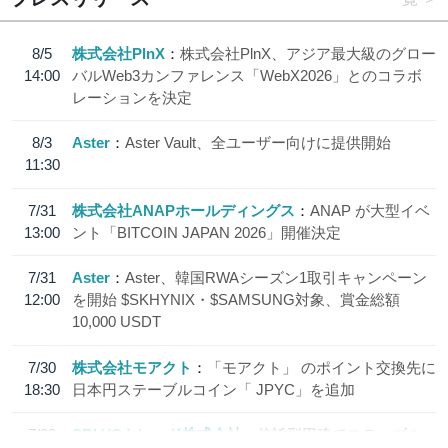
8/5
株式会社PlnX
株式会社PlnX、アジア最大級のグロー
14:00
バルWeb3カンファレンス「WebX2026」とのコラボ
レーションを決定
8/3
Aster
Aster Vault、全ユーザー向けに提供開始
11:30
7/31
株式会社ANAPホールディングス
ANAP が大型イベ
13:00
ント「BITCOIN JAPAN 2026」開催決定
7/31
Aster
Aster、韓国RWAシーズン1取引キャンペーン
12:00
を開始 $SKHYNIX・$SAMSUNG対象、賞金総額
10,000 USDT
7/30
株式会社モアクト
「モアクト」 のポイント交換先に
18:30
日本円ステーブルコイン「 JPYC」を追加
7/29
SBI VCトレード株式会社
信託型円建てステーブル