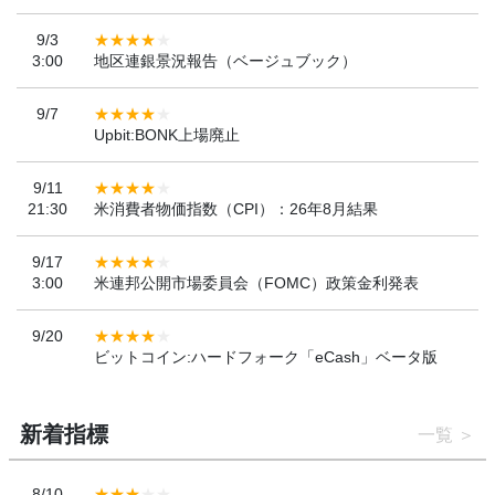
9/3
3:00
地区連銀景況報告（ベージュブック）
9/7
Upbit:BONK上場廃止
9/11
21:30
米消費者物価指数（CPI）：26年8月結果
9/17
3:00
米連邦公開市場委員会（FOMC）政策金利発表
9/20
ビットコイン:ハードフォーク「eCash」ベータ版
新着指標
一覧
8/10