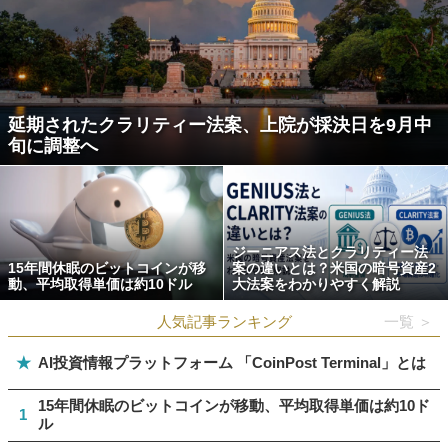
延期されたクラリティー法案、上院が採決日を9月中
旬に調整へ
ジーニアス法とクラリティー法
15年間休眠のビットコインが移
案の違いとは？米国の暗号資産2
動、平均取得単価は約10ドル
大法案をわかりやすく解説
人気記事ランキング
一覧 ＞
★
AI投資情報プラットフォーム 「CoinPost Terminal」とは
15年間休眠のビットコインが移動、平均取得単価は約10ド
1
ル