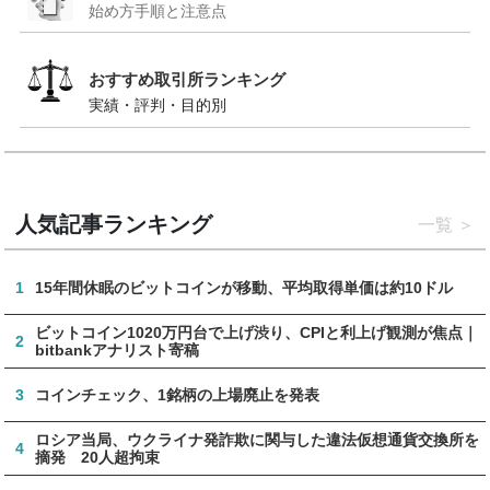
始め方手順と注意点
おすすめ取引所ランキング
実績・評判・目的別
人気記事ランキング
一覧
1
15年間休眠のビットコインが移動、平均取得単価は約10ドル
ビットコイン1020万円台で上げ渋り、CPIと利上げ観測が焦点｜
2
bitbankアナリスト寄稿
3
コインチェック、1銘柄の上場廃止を発表
ロシア当局、ウクライナ発詐欺に関与した違法仮想通貨交換所を
4
摘発 20人超拘束