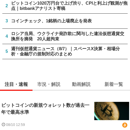
ビットコイン1020万円台で上げ渋り、CPIと利上げ観測が焦
2
点｜bitbankアナリスト寄稿
3
コインチェック、1銘柄の上場廃止を発表
ロシア当局、ウクライナ発詐欺に関与した違法仮想通貨交
4
換所を摘発 20人超拘束
週刊仮想通貨ニュース（8/7）｜スペースX決算・相場分
5
析・金融庁の規制対応のまとめ
注目・速報
市況・解説
動画解説
新着一覧
ビットコインの新規ウォレット数が過去一
年で最高水準
08/10 12:59