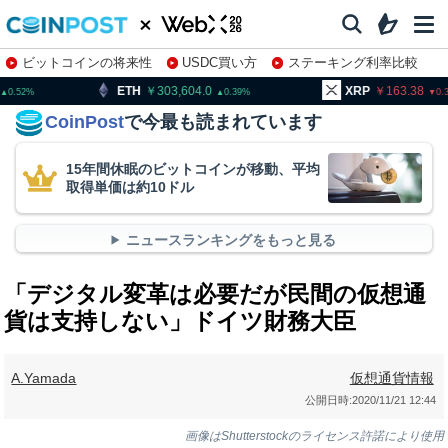
ビットコインの将来性
USDC買い方
ステーキング利率比較
株特集・関連銘柄
303,604.0
XRP
163.38
BNB
0.39
0.34
CoinPost
で今最も読まれています
15年間休眠のビットコインが移動、平均
取得単価は約10ドル
ニュースランキングをもっと見る
「デジタル変革は必要だが民間の仮想通
貨は支持しない」ドイツ財務大臣
A.Yamada
仮想通貨情報
公開日時:
2020/11/21 12:44
画像はShutterstockのライセンス許諾により使用