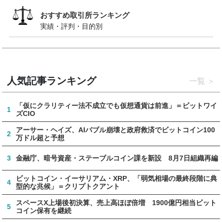
おすすめ取引所ランキング
実績・評判・目的別
人気記事ランキング
一覧
「仮にクラリティー法不成立でも仮想通貨は前進」＝ビットワイ
1
ズCIO
アーサー・ヘイズ、AIバブル崩壊と政府救済でビットコイン100
2
万ドル超と予想
3
金融庁、暗号資産・ステーブルコイン課を新設 8月7日組織再編
ビットコイン・イーサリアム・XRP、「弱気相場の最終段階に典
4
型的な兆候」＝クリプトクアント
スペースX上場後初決算、売上高ほぼ倍増 1900億円相当ビット
5
コイン保有を継続