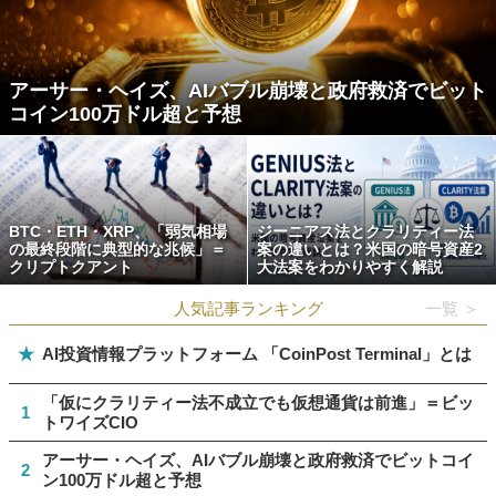
アーサー・ヘイズ、AIバブル崩壊と政府救済でビット
コイン100万ドル超と予想
BTC・ETH・XRP、「弱気相場
ジーニアス法とクラリティー法
の最終段階に典型的な兆候」＝
案の違いとは？米国の暗号資産2
クリプトクアント
大法案をわかりやすく解説
人気記事ランキング
一覧 ＞
★
AI投資情報プラットフォーム 「CoinPost Terminal」とは
「仮にクラリティー法不成立でも仮想通貨は前進」＝ビッ
1
トワイズCIO
アーサー・ヘイズ、AIバブル崩壊と政府救済でビットコイ
2
ン100万ドル超と予想