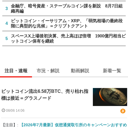
金融庁、暗号資産・ステーブルコイン課を新設 8月7日組
3
織再編
ビットコイン・イーサリアム・XRP、「弱気相場の最終段
4
階に典型的な兆候」＝クリプトクアント
スペースX上場後初決算、売上高ほぼ倍増 1900億円相当ビ
5
ットコイン保有を継続
注目・速報
市況・解説
動画解説
新着一覧
ビットコイン流出6.58万BTC、売り枯れ指
標は接近＝グラスノード
08/06 14:06
【注目】:
【2026年7月最新】仮想通貨取引所のキャンペーンおすすめ