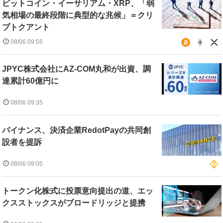
ビットコイン・イーサリアム・XRP、「弱
気相場の最終段階に典型的な兆候」＝クリ
プトクアント
08/06 09:55
JPYC株式会社にAZ-COM丸和が出資、調
達累計60億円に
08/06 09:35
バイナンス、決済企業RedotPayの共同創
設者を提訴
08/06 09:05
トークン化株式に投票意向提出の道、エッ
クスストックスがブロードリッジと提携