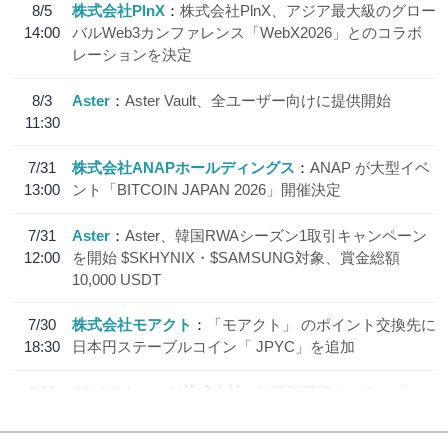
8/5
株式会社PlnX
株式会社PlnX、アジア最大級のグロー
14:00
バルWeb3カンファレンス「WebX2026」とのコラボ
レーションを決定
8/3
Aster
Aster Vault、全ユーザー向けに提供開始
11:30
7/31
株式会社ANAPホールディングス
ANAP が大型イベ
13:00
ント「BITCOIN JAPAN 2026」開催決定
7/31
Aster
Aster、韓国RWAシーズン1取引キャンペーン
12:00
を開始 $SKHYNIX・$SAMSUNG対象、賞金総額
10,000 USDT
7/30
株式会社モアクト
「モアクト」 のポイント交換先に
18:30
日本円ステーブルコイン「 JPYC」を追加
7/29
SBI VCトレード株式会社
信託型円建てステーブル
19:30
コイン「JPYSC」徹底解説セミナーを開催