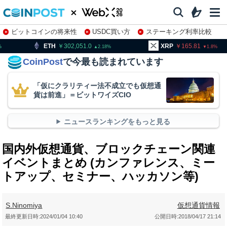
ビットコインの将来性
USDC買い方
ステーキング利率比較
株特集・関連銘柄
302,051.0
XRP
165.81
BNB
2.18
1.8
CoinPost
で今最も読まれています
「仮にクラリティー法不成立でも仮想通
貨は前進」＝ビットワイズCIO
ニュースランキングをもっと見る
国内外仮想通貨、ブロックチェーン関連
イベントまとめ (カンファレンス、ミー
トアップ、セミナー、ハッカソン等)
S.Ninomiya
仮想通貨情報
最終更新日時:
2024/01/04 10:40
公開日時:
2018/04/17 21:14