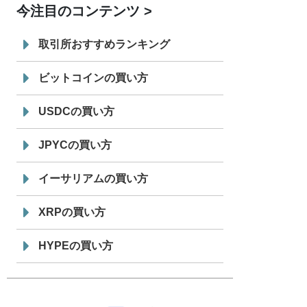
今注目のコンテンツ
7/29
SBI VCトレード株式会社
信託型円建
19:30
てステーブルコイン「JPYSC」徹底解
取引所おすすめランキング
説セミナーを開催
ビットコインの買い方
USDCの買い方
JPYCの買い方
イーサリアムの買い方
XRPの買い方
HYPEの買い方