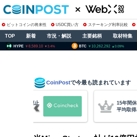
ビットコインの将来性
USDC買い方
ステーキング利率比較
TOP
新着
市況・解説
主要銘柄
取材特集
8,589.10
BTC
10,262,292
ETH
3
3.4
0.09
CoinPost
で今最も読まれています
の上場廃止
15年間休眠の
平均取得単価は