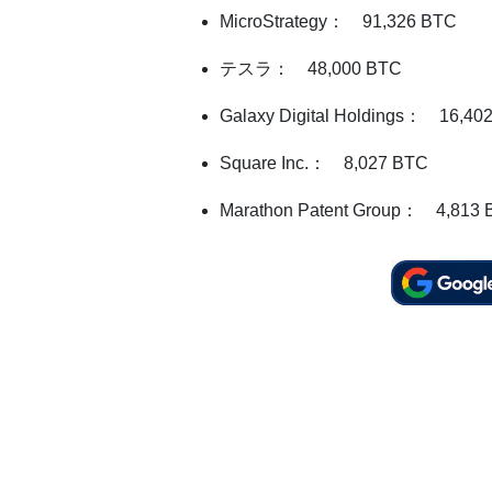
MicroStrategy： 91,326 BTC
テスラ： 48,000 BTC
Galaxy Digital Holdings： 16,40
Square Inc.： 8,027 BTC
Marathon Patent Group： 4,813 