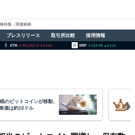
株特集・関連銘柄
プレスリリース
取引所比較
採用情報
02,921.0
XRP
164.48
BNB
94
0.09
0.61
ビットコインが移動、
トランプ
約10ドル
導権は中