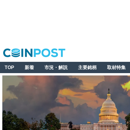
TOP
新着
市況・解説
主要銘柄
取材特集