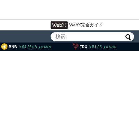
WebX完全ガイド
,264.8
TRX
51.95
SOL
11,
0.68
0.52
大統領発言、「仮想通貨主
国に渡さない」