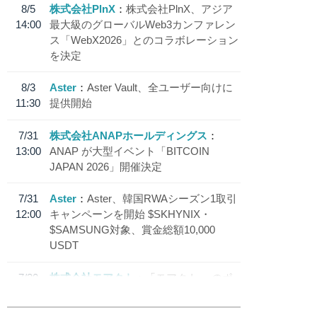
8/5
株式会社PlnX
株式会社PlnX、アジア
14:00
最大級のグローバルWeb3カンファレン
ス「WebX2026」とのコラボレーション
を決定
8/3
Aster
Aster Vault、全ユーザー向けに
11:30
提供開始
7/31
株式会社ANAPホールディングス
13:00
ANAP が大型イベント「BITCOIN
JAPAN 2026」開催決定
7/31
Aster
Aster、韓国RWAシーズン1取引
12:00
キャンペーンを開始 $SKHYNIX・
$SAMSUNG対象、賞金総額10,000
USDT
7/30
株式会社モアクト
「モアクト」 のポ
18:30
イント交換先に日本円ステーブルコイン
「 JPYC」を追加