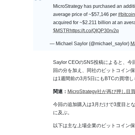
MicroStrategy has purchased an additio
average price of ~$57,146 per
#bitcoin
acquired for ~$2.211 billion at an aver
$MSTR
https://t.co/QIQP30rv2q
— Michael Saylor (@michael_saylor)
M
Saylor CEOのSNS投稿によると、
回の分を加え、同社のビットコイン保有数
は1週間前の3月5日にもBTCの買増
関連：
MicroStrategy社が再び
今回の追加購入は3月だけで3度目とな
に及ぶ。
以下は主な上場企業のビットコイン保