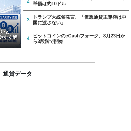
2
単価は約10ドル
トランプ大統領発言、「仮想通貨主導権は中
3
国に渡さない」
違いと
ビットコインのeCashフォーク、8月23日か
やすく解
4
ら3段階で開始
リミックスポイント、仮想通貨運用益が累計
5
約1.6億円に
通貨データ