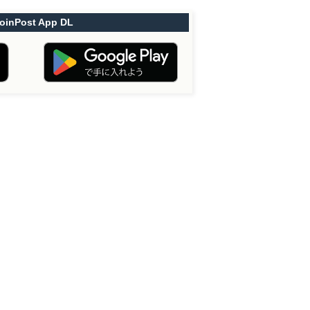
oinPost App DL