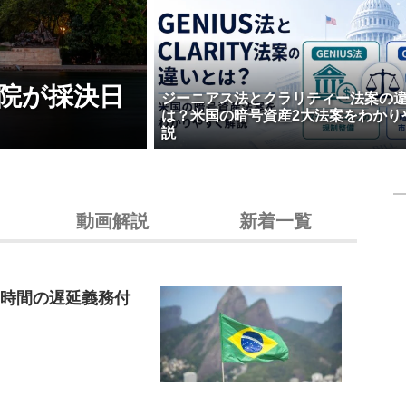
院が採決日
ジーニアス法とクラリティー法案の
は？米国の暗号資産2大法案をわかり
説
動画解説
新着一覧
4時間の遅延義務付