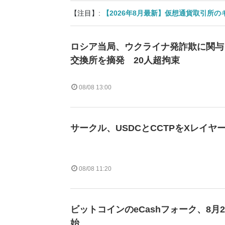
【注目】:
【2026年8月最新】仮想通貨取引所
ロシア当局、ウクライナ発詐欺に関与
交換所を摘発 20人超拘束
08/08 13:00
サークル、USDCとCCTPをXレイヤ
08/08 11:20
ビットコインのeCashフォーク、8月
始