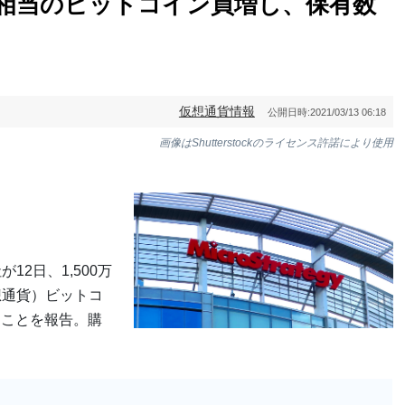
16億円相当のビットコイン買増し、保有数
仮想通貨情報
公開日時:
2021/03/13 06:18
画像はShutterstockのライセンス許諾により使用
が12日、1,500万
想通貨）ビットコ
たことを報告。購