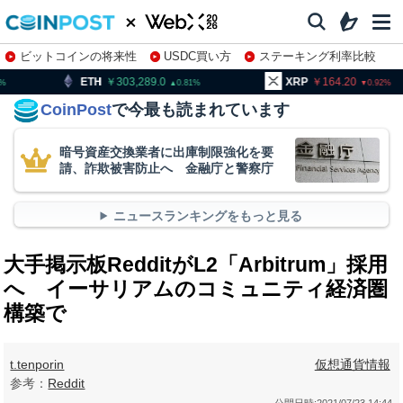
ビットコインの将来性
USDC買い方
ステーキング利率比較
株特集・関連銘柄
303,289.0
XRP
164.20
BNB
0.81
0.92
CoinPost
で今最も読まれています
暗号資産交換業者に出庫制限強化を要
請、詐欺被害防止へ 金融庁と警察庁
ニュースランキングをもっと見る
大手掲示板RedditがL2「Arbitrum」採用
へ イーサリアムのコミュニティ経済圏
構築で
t.tenporin
仮想通貨情報
参考：
Reddit
公開日時:
2021/07/23 14:44