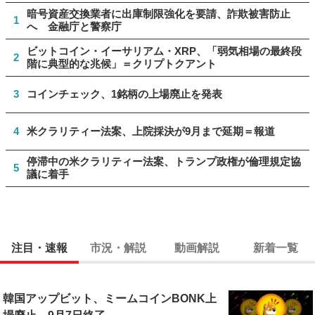
暗号資産交換業者に出庫制限強化を要請、詐欺被害防止
1
へ 金融庁と警察庁
ビットコイン・イーサリアム・XRP、「弱気相場の最終段
2
階に典型的な兆候」＝クリプトクアント
3
コインチェック、1銘柄の上場廃止を発表
4
米クラリティー法案、上院採決が9月まで延期＝報道
停滞中の米クラリティー法案、トランプ政権が倫理規定協
5
議に着手
注目・速報
市況・解説
動画解説
新着一覧
韓国アップビット、ミームコインBONK上