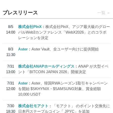
プレスリリース
一覧
8/5
株式会社PlnX
株式会社PlnX、アジア最大級のグロー
14:00
バルWeb3カンファレンス「WebX2026」とのコラボ
レーションを決定
8/3
Aster
Aster Vault、全ユーザー向けに提供開始
11:30
7/31
株式会社ANAPホールディングス
ANAP が大型イベ
13:00
ント「BITCOIN JAPAN 2026」開催決定
7/31
Aster
Aster、韓国RWAシーズン1取引キャンペーン
12:00
を開始 $SKHYNIX・$SAMSUNG対象、賞金総額
10,000 USDT
7/30
株式会社モアクト
「モアクト」 のポイント交換先に
18:30
日本円ステーブルコイン「 JPYC」を追加