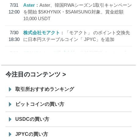
7/31
Aster
Aster、韓国RWAシーズン1取引キャンペーン
12:00
を開始 $SKHYNIX・$SAMSUNG対象、賞金総額
10,000 USDT
7/30
株式会社モアクト
「モアクト」 のポイント交換先
18:30
に日本円ステーブルコイン「 JPYC」を追加
7/29
SBI VCトレード株式会社
信託型円建てステーブル
19:30
コイン「JPYSC」徹底解説セミナーを開催
今注目のコンテンツ
取引所おすすめランキング
ビットコインの買い方
USDCの買い方
JPYCの買い方