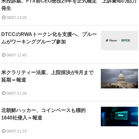
米控訴裁、FTX前CEO懲役25年を正式確定 上訴棄却の効力
発生
08/07 13:20
DTCCのRWAトークン化を支援へ、プルー
ムがワーキンググループ参加
08/07 12:45
米クラリティー法案、上院採決が9月まで
延期＝報道
08/07 11:28
北朝鮮ハッカー、コインベースも標的
1640社侵入＝報道
08/07 11:15