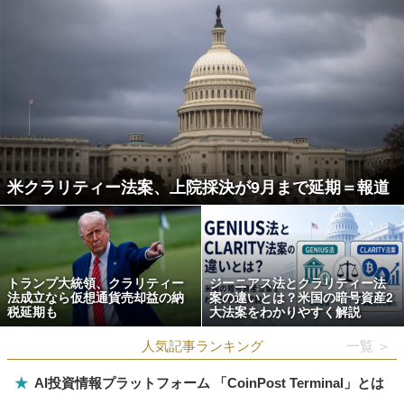
米クラリティー法案、上院採決が9月まで延期＝報道
トランプ大統領、クラリティー
ジーニアス法とクラリティー法
法成立なら仮想通貨売却益の納
案の違いとは？米国の暗号資産2
税延期も
大法案をわかりやすく解説
人気記事ランキング
一覧 ＞
★
AI投資情報プラットフォーム 「CoinPost Terminal」とは