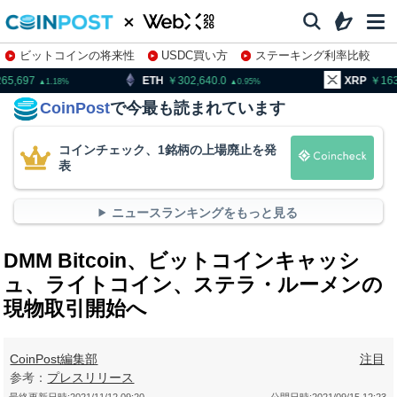
ビットコインの将来性
USDC買い方
ステーキング利率比較
株特集・関連銘柄
ETH
302,640.0
XRP
163.23
0.95
1.55
CoinPost
で今最も読まれています
コインチェック、1銘柄の上場廃止を発
表
ニュースランキングをもっと見る
DMM Bitcoin、ビットコインキャッシ
ュ、ライトコイン、ステラ・ルーメンの
現物取引開始へ
CoinPost編集部
注目
参考：
プレスリリース
最終更新日時:
2021/11/12 09:20
公開日時:
2021/09/15 12:23