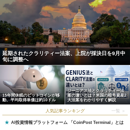
延期されたクラリティー法案、上院が採決日を9月中
旬に調整へ
ジーニアス法とクラリティー法
15年間休眠のビットコインが移
案の違いとは？米国の暗号資産2
動、平均取得単価は約10ドル
大法案をわかりやすく解説
人気記事ランキング
一覧 ＞
★
AI投資情報プラットフォーム 「CoinPost Terminal」とは