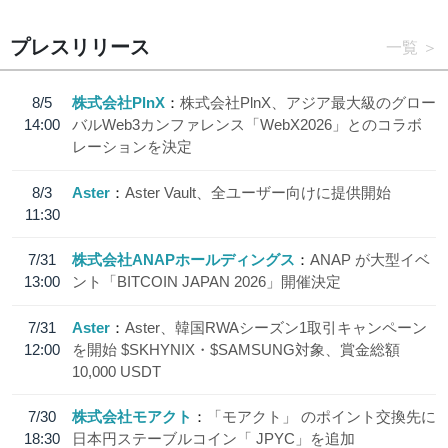
プレスリリース
一覧
8/5
株式会社PlnX
株式会社PlnX、アジア最大級のグロー
14:00
バルWeb3カンファレンス「WebX2026」とのコラボ
レーションを決定
8/3
Aster
Aster Vault、全ユーザー向けに提供開始
11:30
7/31
株式会社ANAPホールディングス
ANAP が大型イベ
13:00
ント「BITCOIN JAPAN 2026」開催決定
7/31
Aster
Aster、韓国RWAシーズン1取引キャンペーン
12:00
を開始 $SKHYNIX・$SAMSUNG対象、賞金総額
10,000 USDT
7/30
株式会社モアクト
「モアクト」 のポイント交換先に
18:30
日本円ステーブルコイン「 JPYC」を追加