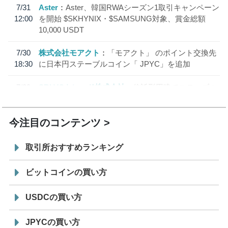
7/31
Aster
Aster、韓国RWAシーズン1取引キャンペーン
12:00
を開始 $SKHYNIX・$SAMSUNG対象、賞金総額
10,000 USDT
7/30
株式会社モアクト
「モアクト」 のポイント交換先
18:30
に日本円ステーブルコイン「 JPYC」を追加
7/29
SBI VCトレード株式会社
信託型円建てステーブル
19:30
コイン「JPYSC」徹底解説セミナーを開催
今注目のコンテンツ
取引所おすすめランキング
ビットコインの買い方
USDCの買い方
JPYCの買い方