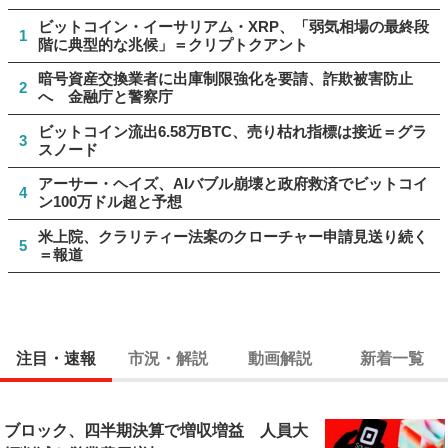
ビットコイン・イーサリアム・XRP、「弱気相場の最終段
1
階に典型的な兆候」＝クリプトクアント
暗号資産交換業者に出庫制限強化を要請、詐欺被害防止
2
へ 金融庁と警察庁
ビットコイン流出6.58万BTC、売り枯れ指標は接近＝グラ
3
スノード
アーサー・ヘイズ、AIバブル崩壊と政府救済でビットコイ
4
ン100万ドル超と予想
米上院、クラリティー法案のクローチャー申請見送り続く
5
＝報道
注目・速報
市況・解説
動画解説
新着一覧
ブロック、四半期決算で増収増益 人員大