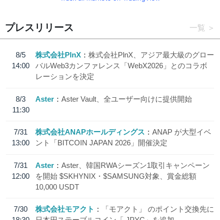
プレスリリース
一覧
8/5
株式会社PlnX
株式会社PlnX、アジア最大級のグロー
14:00
バルWeb3カンファレンス「WebX2026」とのコラボ
レーションを決定
8/3
Aster
Aster Vault、全ユーザー向けに提供開始
11:30
7/31
株式会社ANAPホールディングス
ANAP が大型イベ
13:00
ント「BITCOIN JAPAN 2026」開催決定
7/31
Aster
Aster、韓国RWAシーズン1取引キャンペーン
12:00
を開始 $SKHYNIX・$SAMSUNG対象、賞金総額
10,000 USDT
7/30
株式会社モアクト
「モアクト」 のポイント交換先に
18:30
日本円ステーブルコイン「 JPYC」を追加