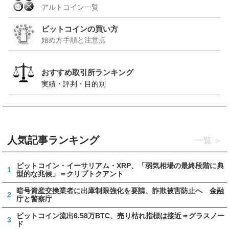
アルトコイン一覧
ビットコインの買い方
始め方手順と注意点
おすすめ取引所ランキング
実績・評判・目的別
人気記事ランキング
一覧
ビットコイン・イーサリアム・XRP、「弱気相場の最終段階に典
1
型的な兆候」＝クリプトクアント
暗号資産交換業者に出庫制限強化を要請、詐欺被害防止へ 金融
2
庁と警察庁
ビットコイン流出6.58万BTC、売り枯れ指標は接近＝グラスノー
3
ド