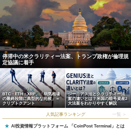
停滞中の米クラリティー法案、トランプ政権が倫理規
定協議に着手
BTC・ETH・XRP、「弱気相場
ジーニアス法とクラリティー法
の最終段階に典型的な兆候」＝
案の違いとは？米国の暗号資産2
クリプトクアント
大法案をわかりやすく解説
人気記事ランキング
一覧 ＞
★
AI投資情報プラットフォーム 「CoinPost Terminal」とは