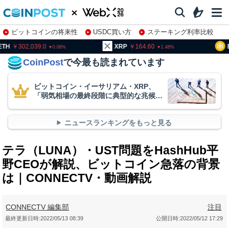
ビットコインの将来性
USDC買い方
ステーキング利率比較
株特集・関連銘柄
02,039.0
XRP
164.60
BNB
9
0.08
1.48
CoinPost
で今最も読まれています
ビットコイン・イーサリアム・XRP、
「弱気相場の最終段階に典型的な兆候」
＝クリプトクアント
ニュースランキングをもっと見る
テラ（LUNA）・UST問題をHashHub平
野CEOが解説、ビットコイン急落の背景
は｜CONNECTV・動画解説
CONNECTV 編集部
注目
最終更新日時:
2022/05/13 08:39
公開日時:
2022/05/12 17:29