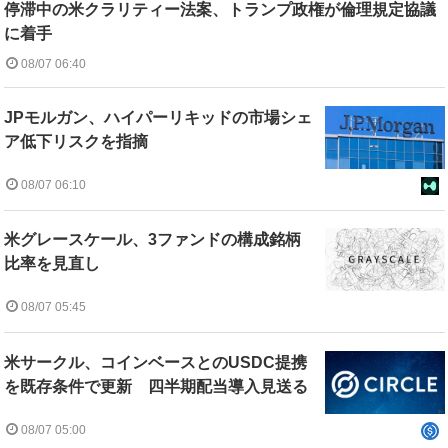
停滞中の米クラリティー法案、トランプ政権が倫理規定協議
に着手
08/07 06:40
JPモルガン、ハイパーリキッドの市場シェ
ア低下リスクを指摘
08/07 06:10
米グレースケール、3ファンドの構成銘柄
比率を見直し
08/07 05:45
米サークル、コインベースとのUSDC提携
を既存条件で更新 四半期配当導入見送る
08/07 05:00