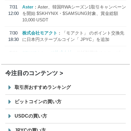
7/31
Aster
Aster、韓国RWAシーズン1取引キャンペーン
12:00
を開始 $SKHYNIX・$SAMSUNG対象、賞金総額
10,000 USDT
7/30
株式会社モアクト
「モアクト」 のポイント交換先
18:30
に日本円ステーブルコイン「 JPYC」を追加
7/29
SBI VCトレード株式会社
信託型円建てステーブル
19:30
コイン「JPYSC」徹底解説セミナーを開催
今注目のコンテンツ
取引所おすすめランキング
ビットコインの買い方
USDCの買い方
JPYCの買い方