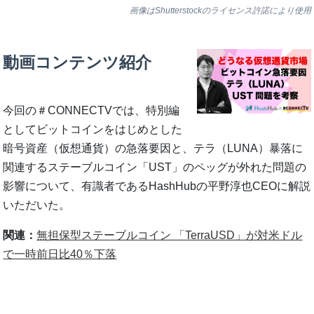
画像はShutterstockのライセンス許諾により使用
動画コンテンツ紹介
今回の＃CONNECTVでは、特別編
としてビットコインをはじめとした
暗号資産（仮想通貨）の急落要因と、テラ（LUNA）暴落に
関連するステーブルコイン「UST」のペッグが外れた問題の
影響について、有識者であるHashHubの平野淳也CEOに解説
いただいた。
関連：
無担保型ステーブルコイン 「TerraUSD」が対米ドル
で一時前日比40％下落