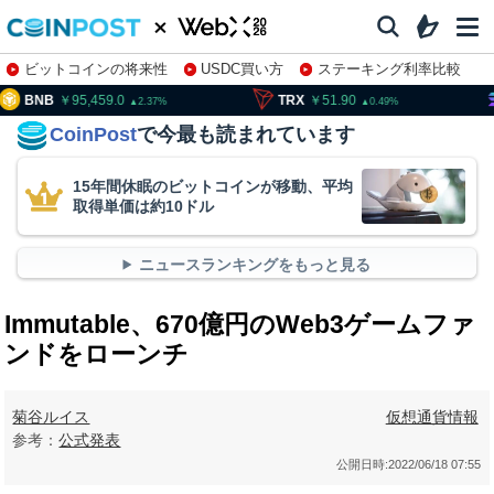
ビットコインの将来性
USDC買い方
ステーキング利率比較
株特集・関連銘柄
95,459.0
TRX
51.90
SOL
1
2.37
0.49
CoinPost
で今最も読まれています
15年間休眠のビットコインが移動、平均
取得単価は約10ドル
ニュースランキングをもっと見る
Immutable、670億円のWeb3ゲームファ
ンドをローンチ
菊谷ルイス
仮想通貨情報
参考：
公式発表
公開日時:
2022/06/18 07:55