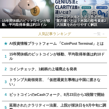
ジーニアス法とクラリティー法
15年間休眠のビットコインが移
案の違いとは？米国の暗号資産2
動、平均取得単価は約10ドル
大法案をわかりやすく解説
人気記事ランキング
一覧 ＞
★
AI投資情報プラットフォーム 「CoinPost Terminal」とは
15年間休眠のビットコインが移動、平均取得単価は約10ド
1
ル
2
コインチェック、1銘柄の上場廃止を発表
トランプ大統領発言、「仮想通貨主導権は中国に渡さな
3
い」
4
ビットコインのeCashフォーク、8月23日から3段階で開始
延期されたクラリティー法案、上院が採決日を9月中旬に調
5