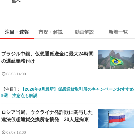
整へ
注目・速報
市況・解説
動画解説
新着一覧
ブラジル中銀、仮想通貨送金に最大24時間
の遅延義務付け
08/08 14:00
【注目】:
【2026年8月最新】仮想通貨取引所のキャンペーンおすすめ
9選 注意点も解説
ロシア当局、ウクライナ発詐欺に関与した
違法仮想通貨交換所を摘発 20人超拘束
08/08 13:00