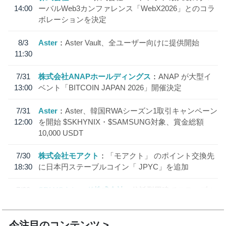
14:00
ーバルWeb3カンファレンス「WebX2026」とのコラ
ボレーションを決定
8/3
Aster
Aster Vault、全ユーザー向けに提供開始
11:30
7/31
株式会社ANAPホールディングス
ANAP が大型イ
13:00
ベント「BITCOIN JAPAN 2026」開催決定
7/31
Aster
Aster、韓国RWAシーズン1取引キャンペーン
12:00
を開始 $SKHYNIX・$SAMSUNG対象、賞金総額
10,000 USDT
7/30
株式会社モアクト
「モアクト」 のポイント交換先
18:30
に日本円ステーブルコイン「 JPYC」を追加
7/29
SBI VCトレード株式会社
信託型円建てステーブル
19:30
コイン「JPYSC」徹底解説セミナーを開催
今注目のコンテンツ