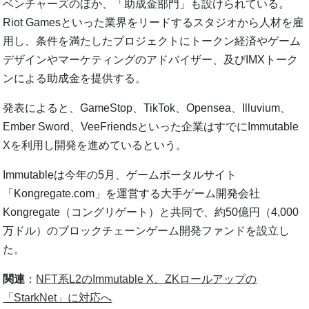
ベンチャーズのほか、「助成金部門」も設けられている。
Riot Gamesといった業界をリードするスタジオから人材を雇
用し、条件を満たしたプロジェクトにトークン経済やゲーム
デザインやマーケティングのアドバイザー、及びIMXトーク
ンによる助成金を提供する。
発表によると、GameStop、TikTok、Opensea、Illuvium、
Ember Sword、VeeFriendsといった企業はすでにImmutable
Xを利用し開発を進めているという。
Immutableは今年の5月、ゲームポータルサイト
「Kongregate.com」を運営する大手ゲーム開発会社
Kongregate（コングリゲート）と共同で、約50億円（4,000
万ドル）のブロックチェーンゲーム開発ファンドを設立し
た。
関連
：
NFT系L2のImmutable X、ZKロールアップの
「StarkNet」に対応へ