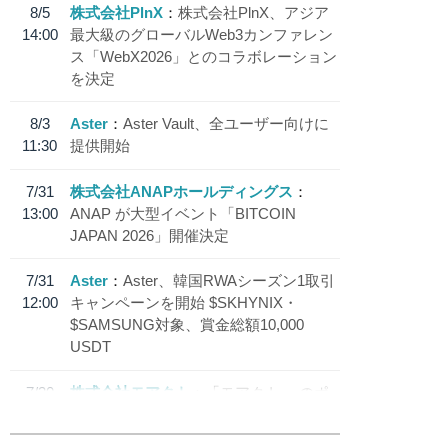
8/5
株式会社PlnX
株式会社PlnX、アジア
14:00
最大級のグローバルWeb3カンファレン
ス「WebX2026」とのコラボレーション
を決定
8/3
Aster
Aster Vault、全ユーザー向けに
11:30
提供開始
7/31
株式会社ANAPホールディングス
13:00
ANAP が大型イベント「BITCOIN
JAPAN 2026」開催決定
7/31
Aster
Aster、韓国RWAシーズン1取引
12:00
キャンペーンを開始 $SKHYNIX・
$SAMSUNG対象、賞金総額10,000
USDT
7/30
株式会社モアクト
「モアクト」 のポ
18:30
イント交換先に日本円ステーブルコイン
「 JPYC」を追加