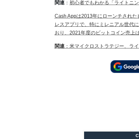
関連
：
初心者でもわかる「ライトニン
Cash Appは2013年にローンチ
レスアプリで、特にミレニアル世代に
おり、2021年度のビットコイン売上
関連
：
米マイクロストラテジー、ライ
C