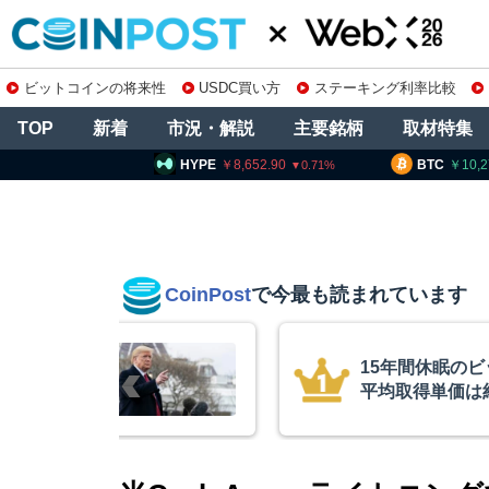
ビットコインの将来性
USDC買い方
ステーキング利率比較
TOP
新着
市況・解説
主要銘柄
取材特集
PE
8,652.90
BTC
10,270,757
ETH
0.71
0.47
CoinPost
で今最も読まれています
インが移動、
コインチェック
ル
を発表