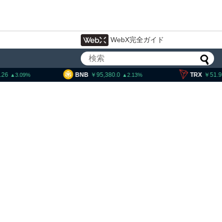
WebX完全ガイド
95,380.0
TRX
51.91
SOL
2.13
0.5
大統領発言、「仮想通貨主
国に渡さない」