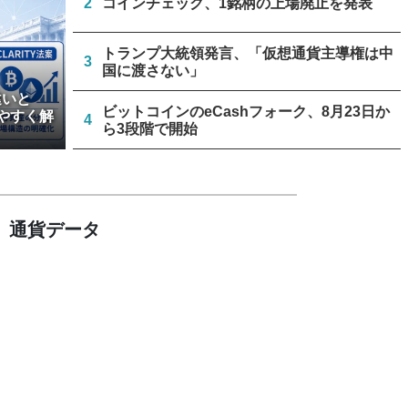
2
コインチェック、1銘柄の上場廃止を発表
トランプ大統領発言、「仮想通貨主導権は中
3
国に渡さない」
違いと
ビットコインのeCashフォーク、8月23日か
やすく解
4
ら3段階で開始
リミックスポイント、仮想通貨運用益が累計
5
約1.6億円に
通貨データ