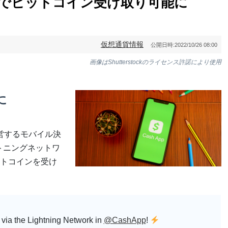
ングでビットコイン受け取り可能に
仮想通貨情報
公開日時:
2022/10/26 08:00
画像はShutterstockのライセンス許諾により使用
に
運営するモバイル決
イトニングネットワ
トコインを受け
 via the Lightning Network in
@CashApp
!