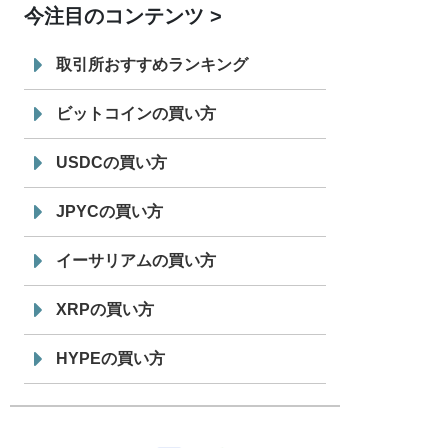
今注目のコンテンツ
7/29
SBI VCトレード株式会社
信託型円建
19:30
てステーブルコイン「JPYSC」徹底解
取引所おすすめランキング
説セミナーを開催
ビットコインの買い方
USDCの買い方
JPYCの買い方
イーサリアムの買い方
XRPの買い方
HYPEの買い方