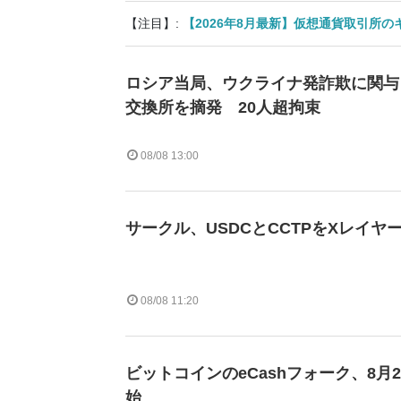
【注目】:
【2026年8月最新】仮想通貨取引所
ロシア当局、ウクライナ発詐欺に関与
交換所を摘発 20人超拘束
08/08 13:00
サークル、USDCとCCTPをXレイヤ
08/08 11:20
ビットコインのeCashフォーク、8月
始