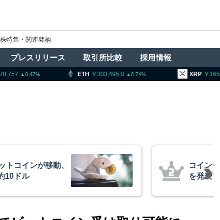
株特集・関連銘柄
プレスリリース
取引所比較
採用情報
303,495.0
XRP
165.26
BNB
0.74
3.09
、1銘柄の上場廃止
トランプ
導権は中