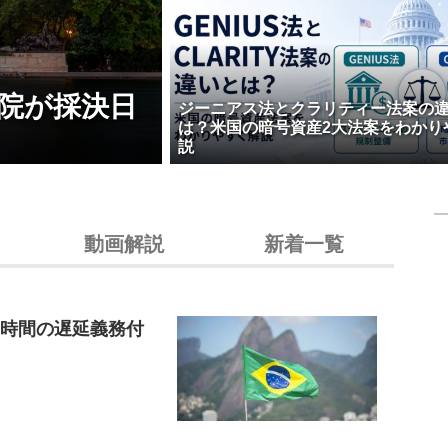
院が採決日
ジーニアス法とクラリティー法案の
は？米国の暗号資産2大法案をわかり
説
動画解説
新着一覧
4時間の遅延義務付