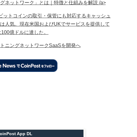
グネットワーク」とは｜特徴と仕組みを解説 /a>
されたビットコインの取引・保管にも対応するキャッシュ
は人気。現在米国およびUKでサービスを提供して
は100億ドルに達した。
トニングネットワークSaaSを開発へ
oinPost App DL