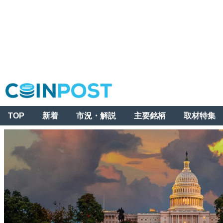
TOP
新着
市況・解説
主要銘柄
取材特集