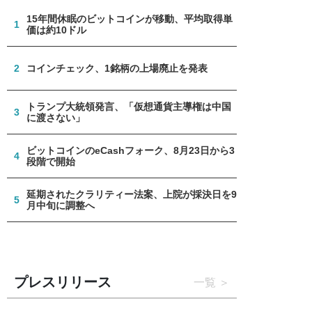
15年間休眠のビットコインが移動、平均取得単
1
価は約10ドル
2
コインチェック、1銘柄の上場廃止を発表
トランプ大統領発言、「仮想通貨主導権は中国
3
に渡さない」
ビットコインのeCashフォーク、8月23日から3
4
段階で開始
延期されたクラリティー法案、上院が採決日を9
5
月中旬に調整へ
プレスリリース
一覧