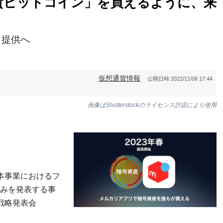
貨ビットコイン」を買えるように、来
り提供へ
仮想通貨情報
公開日時:
2022/11/08 17:44
画像はShutterstockのライセンス許諾により使用
本事業におけるフ
みを発表する事
業戦略発表会