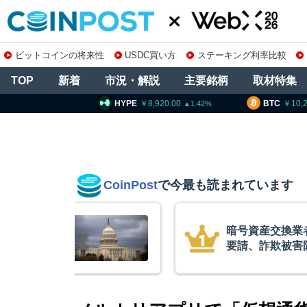
ビットコインの将来性
USDC買い方
ステーキング利率比較
TOP
新着
市況・解説
主要銘柄
取材特集
PE
8,920.00
BTC
10,259,485
ETH
1.42
0.08
CoinPost
で今最も読まれています
庫制限強化を
ビットコイン・
 金融庁と警
XRP、「弱気
的な兆候」＝ク