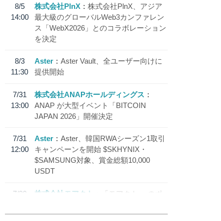
8/5
株式会社PlnX
株式会社PlnX、アジア
14:00
最大級のグローバルWeb3カンファレン
ス「WebX2026」とのコラボレーション
を決定
8/3
Aster
Aster Vault、全ユーザー向けに
11:30
提供開始
7/31
株式会社ANAPホールディングス
13:00
ANAP が大型イベント「BITCOIN
JAPAN 2026」開催決定
7/31
Aster
Aster、韓国RWAシーズン1取引
12:00
キャンペーンを開始 $SKHYNIX・
$SAMSUNG対象、賞金総額10,000
USDT
7/30
株式会社モアクト
「モアクト」 のポ
18:30
イント交換先に日本円ステーブルコイン
「 JPYC」を追加