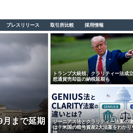
プレスリリース
取引所比較
採用情報
トランプ大統領、クラリティー法成
想通貨売却益の納税延期も
9月まで延期
ジーニアス法とクラリティー法案の
は？米国の暗号資産2大法案をわかり
説