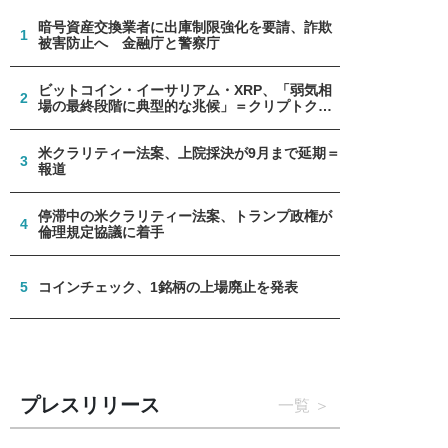
暗号資産交換業者に出庫制限強化を要請、詐欺
1
被害防止へ 金融庁と警察庁
ビットコイン・イーサリアム・XRP、「弱気相
2
場の最終段階に典型的な兆候」＝クリプトクア
ント
米クラリティー法案、上院採決が9月まで延期＝
3
報道
停滞中の米クラリティー法案、トランプ政権が
4
倫理規定協議に着手
5
コインチェック、1銘柄の上場廃止を発表
プレスリリース
一覧