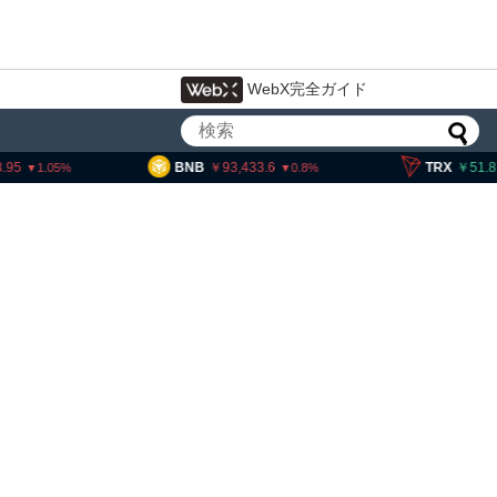
WebX完全ガイド
93,433.6
TRX
51.87
SOL
0.8
0.05
ティー法案、上院採決が9
期＝報道