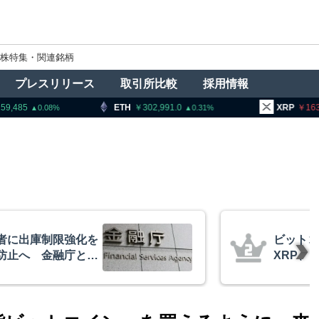
株特集・関連銘柄
プレスリリース
取引所比較
採用情報
302,991.0
XRP
163.95
BNB
0.31
1.05
イーサリアム・
米クラリ
相場の最終段階に典型
月まで延
リプトクアント