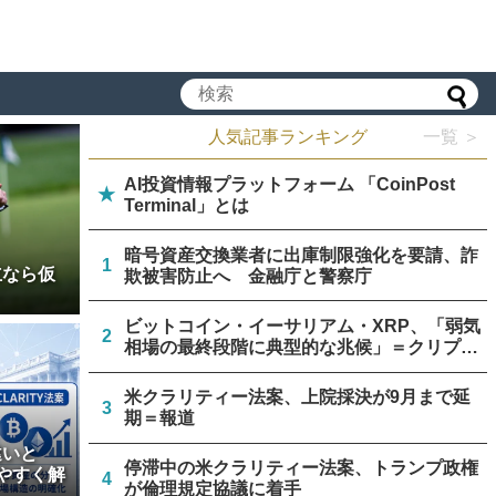
人気記事ランキング
一覧 ＞
AI投資情報プラットフォーム 「CoinPost
★
Terminal」とは
暗号資産交換業者に出庫制限強化を要請、詐
1
立なら仮
欺被害防止へ 金融庁と警察庁
ビットコイン・イーサリアム・XRP、「弱気
2
相場の最終段階に典型的な兆候」＝クリプト
クアント
米クラリティー法案、上院採決が9月まで延
3
期＝報道
違いと
停滞中の米クラリティー法案、トランプ政権
やすく解
4
が倫理規定協議に着手