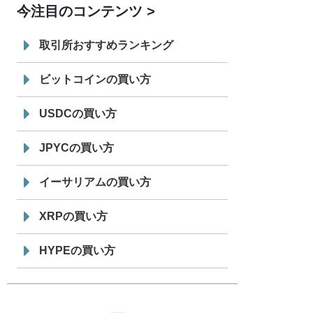
今注目のコンテンツ
7/29
SBI VCトレード株式会社
信託型円建
19:30
てステーブルコイン「JPYSC」徹底解
取引所おすすめランキング
説セミナーを開催
ビットコインの買い方
USDCの買い方
JPYCの買い方
イーサリアムの買い方
XRPの買い方
HYPEの買い方