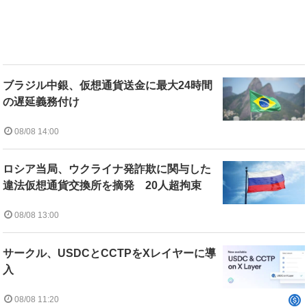
ブラジル中銀、仮想通貨送金に最大24時間
の遅延義務付け
08/08 14:00
ロシア当局、ウクライナ発詐欺に関与した
違法仮想通貨交換所を摘発 20人超拘束
08/08 13:00
サークル、USDCとCCTPをXレイヤーに導
入
08/08 11:20