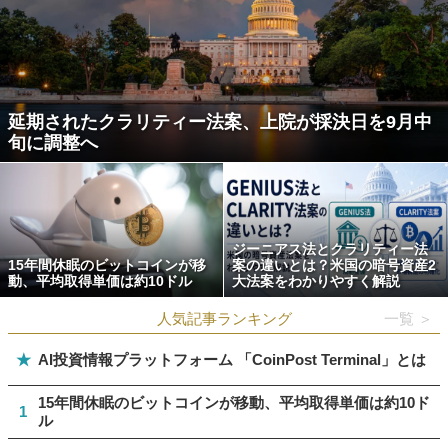
延期されたクラリティー法案、上院が採決日を9月中
旬に調整へ
ジーニアス法とクラリティー法
15年間休眠のビットコインが移
案の違いとは？米国の暗号資産2
動、平均取得単価は約10ドル
大法案をわかりやすく解説
人気記事ランキング
一覧 ＞
★
AI投資情報プラットフォーム 「CoinPost Terminal」とは
15年間休眠のビットコインが移動、平均取得単価は約10ド
1
ル