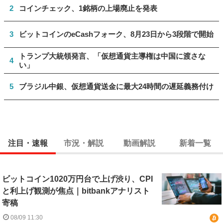
2
コインチェック、1銘柄の上場廃止を発表
3
ビットコインのeCashフォーク、8月23日から3段階で開始
トランプ大統領発言、「仮想通貨主導権は中国に渡さな
4
い」
5
ブラジル中銀、仮想通貨送金に最大24時間の遅延義務付け
注目・速報
市況・解説
動画解説
新着一覧
ビットコイン1020万円台で上げ渋り、CPI
と利上げ観測が焦点｜bitbankアナリスト
寄稿
08/09 11:30