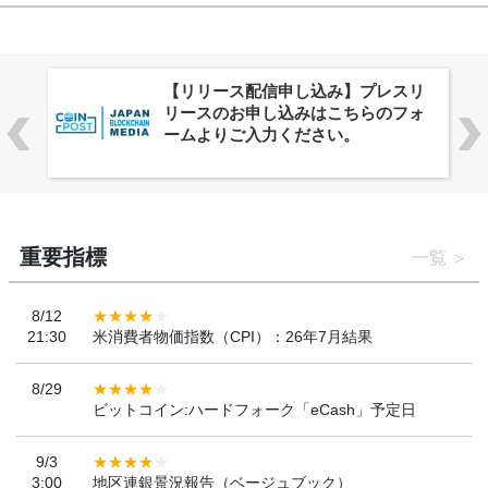
株式会社PlnX、アジア最大級のグロ
ーバルWeb3カンファレンス
「WebX2026」とのコラボレーショ
ンを決定
重要指標
一覧
8/12
21:30
米消費者物価指数（CPI）：26年7月結果
8/29
ビットコイン:ハードフォーク「eCash」予定日
9/3
3:00
地区連銀景況報告（ベージュブック）