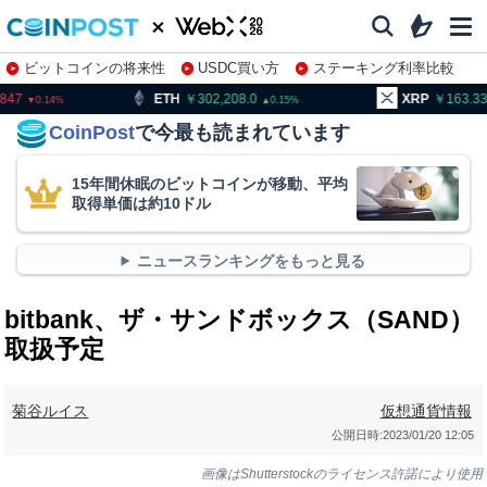
ビットコインの将来性
USDC買い方
ステーキング利率比較
株特集・関連銘柄
TH
302,208.0
XRP
163.33
BN
0.15
0.41
CoinPost
で今最も読まれています
15年間休眠のビットコインが移動、平均
取得単価は約10ドル
ニュースランキングをもっと見る
bitbank、ザ・サンドボックス（SAND）
取扱予定
菊谷ルイス
仮想通貨情報
公開日時:
2023/01/20 12:05
画像はShutterstockのライセンス許諾により使用