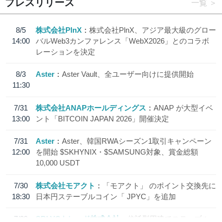
プレスリリース
一覧
8/5
株式会社PlnX
株式会社PlnX、アジア最大級のグロー
14:00
バルWeb3カンファレンス「WebX2026」とのコラボ
レーションを決定
8/3
Aster
Aster Vault、全ユーザー向けに提供開始
11:30
7/31
株式会社ANAPホールディングス
ANAP が大型イベ
13:00
ント「BITCOIN JAPAN 2026」開催決定
7/31
Aster
Aster、韓国RWAシーズン1取引キャンペーン
12:00
を開始 $SKHYNIX・$SAMSUNG対象、賞金総額
10,000 USDT
7/30
株式会社モアクト
「モアクト」 のポイント交換先に
18:30
日本円ステーブルコイン「 JPYC」を追加
7/29
SBI VCトレード株式会社
信託型円建てステーブル