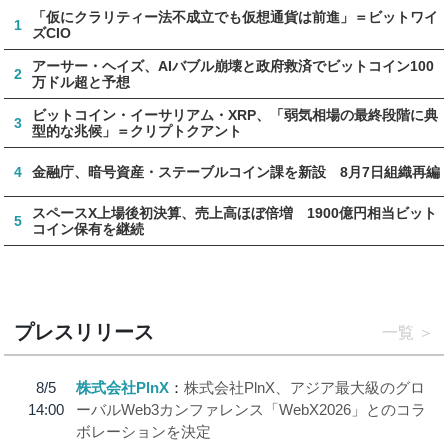
「仮にクラリティー法不成立でも仮想通貨は前進」＝ビットワイ
1
ズCIO
アーサー・ヘイズ、AIバブル崩壊と政府救済でビットコイン100
2
万ドル超と予想
ビットコイン・イーサリアム・XRP、「弱気相場の最終段階に典
3
型的な兆候」＝クリプトクアント
4
金融庁、暗号資産・ステーブルコイン課を新設 8月7日組織再編
スペースX上場後初決算、売上高ほぼ倍増 1900億円相当ビット
5
コイン保有を継続
プレスリリース
一覧
8/5
株式会社PlnX
株式会社PlnX、アジア最大級のグロ
14:00
ーバルWeb3カンファレンス「WebX2026」とのコラ
ボレーションを決定