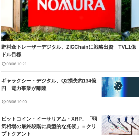
野村傘下レーザーデジタル、ZIGChainに戦略出資 TVL1億
ドル目標
08/06 10:21
ギャラクシー・デジタル、Q2損失約134億
円 電力事業が離陸
08/06 10:00
ビットコイン・イーサリアム・XRP、「弱
気相場の最終段階に典型的な兆候」＝クリ
プトクアント