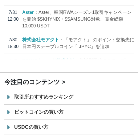
7/31
Aster
Aster、韓国RWAシーズン1取引キャンペーン
12:00
を開始 $SKHYNIX・$SAMSUNG対象、賞金総額
10,000 USDT
7/30
株式会社モアクト
「モアクト」 のポイント交換先に
18:30
日本円ステーブルコイン「 JPYC」を追加
7/29
SBI VCトレード株式会社
信託型円建てステーブル
19:30
コイン「JPYSC」徹底解説セミナーを開催
今注目のコンテンツ
取引所おすすめランキング
ビットコインの買い方
USDCの買い方