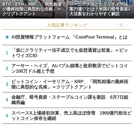
BTC・ETH・XRP、「弱気相場
ジーニアス法とクラリティー法
の最終段階に典型的な兆候」＝
案の違いとは？米国の暗号資産2
クリプトクアント
大法案をわかりやすく解説
人気記事ランキング
一覧 ＞
★
AI投資情報プラットフォーム 「CoinPost Terminal」とは
「仮にクラリティー法不成立でも仮想通貨は前進」＝ビッ
1
トワイズCIO
アーサー・ヘイズ、AIバブル崩壊と政府救済でビットコイ
2
ン100万ドル超と予想
ビットコイン・イーサリアム・XRP、「弱気相場の最終段
3
階に典型的な兆候」＝クリプトクアント
金融庁、暗号資産・ステーブルコイン課を新設 8月7日組
4
織再編
スペースX上場後初決算、売上高ほぼ倍増 1900億円相当ビ
5
ットコイン保有を継続