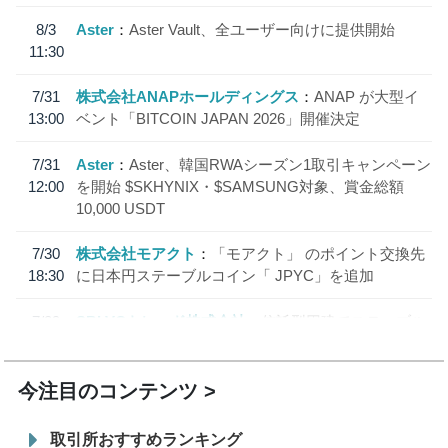
8/3
Aster
Aster Vault、全ユーザー向けに提供開始
11:30
7/31
株式会社ANAPホールディングス
ANAP が大型イ
13:00
ベント「BITCOIN JAPAN 2026」開催決定
7/31
Aster
Aster、韓国RWAシーズン1取引キャンペーン
12:00
を開始 $SKHYNIX・$SAMSUNG対象、賞金総額
10,000 USDT
7/30
株式会社モアクト
「モアクト」 のポイント交換先
18:30
に日本円ステーブルコイン「 JPYC」を追加
7/29
SBI VCトレード株式会社
信託型円建てステーブル
19:30
コイン「JPYSC」徹底解説セミナーを開催
今注目のコンテンツ
取引所おすすめランキング