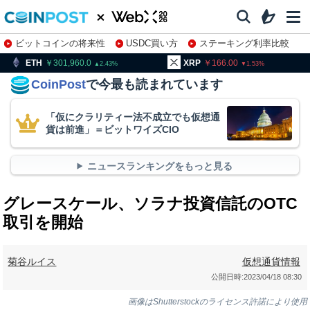
ビットコインの将来性
USDC買い方
ステーキング利率比較
株特集・関連銘柄
301,960.0
XRP
166.00
BNB
2.43
1.53
CoinPost
で今最も読まれています
「仮にクラリティー法不成立でも仮想通
貨は前進」＝ビットワイズCIO
ニュースランキングをもっと見る
グレースケール、ソラナ投資信託のOTC
取引を開始
菊谷ルイス
仮想通貨情報
公開日時:
2023/04/18 08:30
画像はShutterstockのライセンス許諾により使用