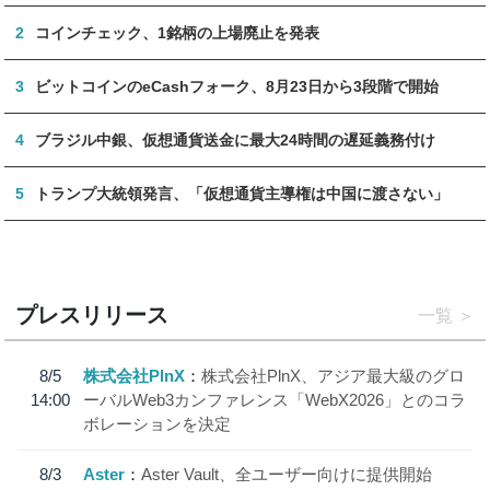
2
コインチェック、1銘柄の上場廃止を発表
3
ビットコインのeCashフォーク、8月23日から3段階で開始
4
ブラジル中銀、仮想通貨送金に最大24時間の遅延義務付け
5
トランプ大統領発言、「仮想通貨主導権は中国に渡さない」
プレスリリース
一覧
8/5
株式会社PlnX
株式会社PlnX、アジア最大級のグロ
14:00
ーバルWeb3カンファレンス「WebX2026」とのコラ
ボレーションを決定
8/3
Aster
Aster Vault、全ユーザー向けに提供開始