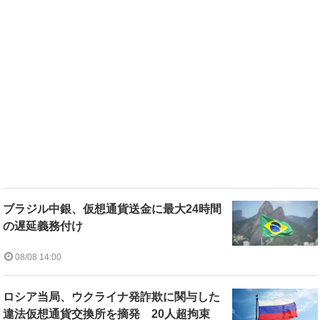
ブラジル中銀、仮想通貨送金に最大24時間
の遅延義務付け
08/08 14:00
ロシア当局、ウクライナ発詐欺に関与した
違法仮想通貨交換所を摘発 20人超拘束