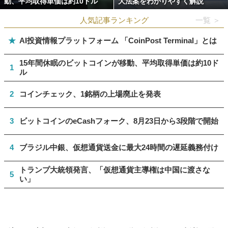
動、平均取得単価は約10ドル
大法案をわかりやすく解説
人気記事ランキング
一覧 ＞
★
AI投資情報プラットフォーム 「CoinPost Terminal」とは
15年間休眠のビットコインが移動、平均取得単価は約10ド
1
ル
2
コインチェック、1銘柄の上場廃止を発表
3
ビットコインのeCashフォーク、8月23日から3段階で開始
4
ブラジル中銀、仮想通貨送金に最大24時間の遅延義務付け
トランプ大統領発言、「仮想通貨主導権は中国に渡さな
5
い」