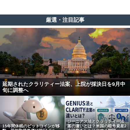
厳選・注目記事
延期されたクラリティー法案、上院が採決日を9月中
旬に調整へ
ジーニアス法とクラリティー法
15年間休眠のビットコインが移
案の違いとは？米国の暗号資産2