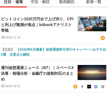
注目・速報
市況・解説
動画解説
新着一覧
ビットコイン1020万円台で上げ渋り、CPI
と利上げ観測が焦点｜bitbankアナリスト
寄稿
08/09 11:30
【注目】:
【2026年8月最新】仮想通貨取引所のキャンペーンおすすめ
9選 注意点も解説
週刊仮想通貨ニュース（8/7）｜スペースX
決算・相場分析・金融庁の規制対応のまと
め
08/09 09:25