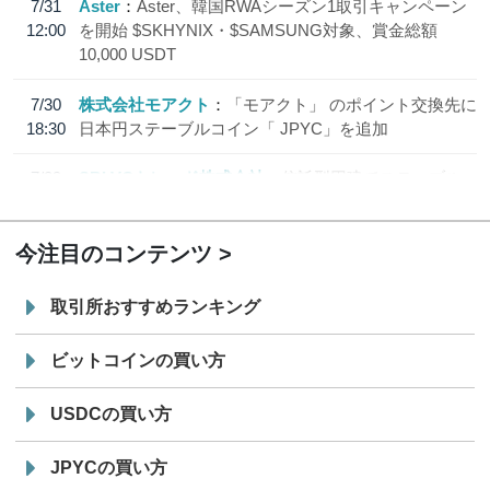
7/31
Aster
Aster、韓国RWAシーズン1取引キャンペーン
12:00
を開始 $SKHYNIX・$SAMSUNG対象、賞金総額
10,000 USDT
7/30
株式会社モアクト
「モアクト」 のポイント交換先に
18:30
日本円ステーブルコイン「 JPYC」を追加
7/29
SBI VCトレード株式会社
信託型円建てステーブル
19:30
コイン「JPYSC」徹底解説セミナーを開催
今注目のコンテンツ
取引所おすすめランキング
ビットコインの買い方
USDCの買い方
JPYCの買い方