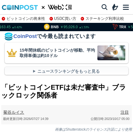
ビットコインの将来性
USDC買い方
ステーキング利率比較
株特集・関連銘柄
BNB
95,026.0
TRX
52.11
0.42
1.53
0.
CoinPost
で今最も読まれています
15年間休眠のビットコインが移動、平均
取得単価は約10ドル
ニュースランキングをもっと見る
「ビットコインETFは未だ審査中」ブラ
ックロック関係者
菊谷ルイス
注目
最終更新日時:
2026/07/27 14:39
公開日時:
2023/10/17 05:00
画像はShutterstockのライセンス許諾により使用