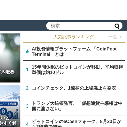
人気記事ランキング
一覧 ＞
AI投資情報プラットフォーム 「CoinPost
★
Terminal」とは
15年間休眠のビットコインが移動、平均取得
1
平均取得
単価は約10ドル
2
コインチェック、1銘柄の上場廃止を発表
トランプ大統領発言、「仮想通貨主導権は中
3
国に渡さない」
違いと
ビットコインのeCashフォーク、8月23日か
やすく解
4
ら3段階で開始