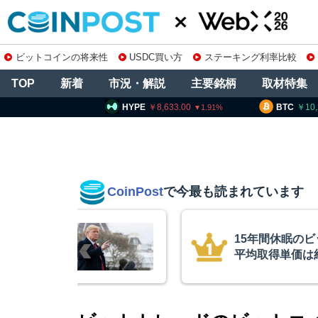
ビットコインの将来性
USDC買い方
ステーキング利率比較
TOP
新着
市況・解説
主要銘柄
取材特集
HYPE
8,633.00
BTC
10,274,920
E
1.91
0.35
CoinPost
で今最も読まれています
インが移動、
コインチェック
ル
を発表