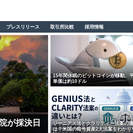
プレスリリース
取引所比較
採用情報
15年間休眠のビットコインが移動、
単価は約10ドル
院が採決日
ジーニアス法とクラリティー法案の
は？米国の暗号資産2大法案をわかり