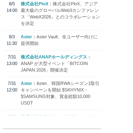
8/5
株式会社PlnX
株式会社PlnX、アジア
14:00
最大級のグローバルWeb3カンファレン
ス「WebX2026」とのコラボレーション
を決定
8/3
Aster
Aster Vault、全ユーザー向けに
11:30
提供開始
7/31
株式会社ANAPホールディングス
13:00
ANAP が大型イベント「BITCOIN
JAPAN 2026」開催決定
7/31
Aster
Aster、韓国RWAシーズン1取引
12:00
キャンペーンを開始 $SKHYNIX・
$SAMSUNG対象、賞金総額10,000
USDT
7/30
株式会社モアクト
「モアクト」 のポ
18:30
イント交換先に日本円ステーブルコイン
「 JPYC」を追加