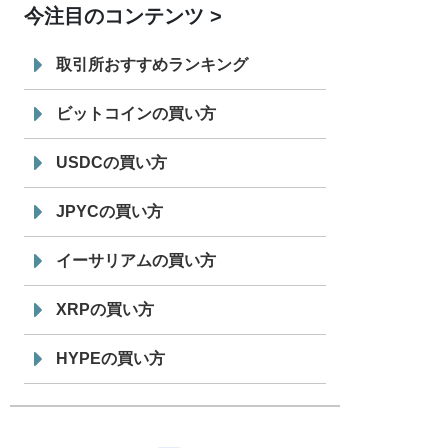
今注目のコンテンツ
7/29
SBI VCトレード株式会社
信託型円建
19:30
てステーブルコイン「JPYSC」徹底解
取引所おすすめランキング
説セミナーを開催
ビットコインの買い方
USDCの買い方
JPYCの買い方
イーサリアムの買い方
XRPの買い方
HYPEの買い方