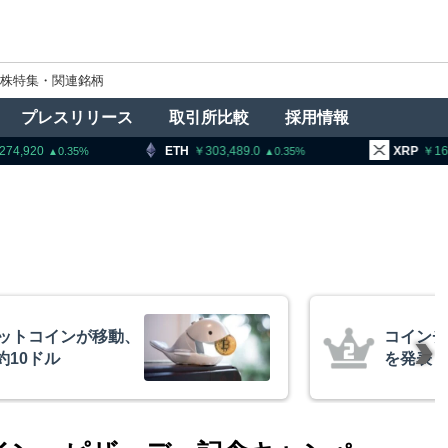
株特集・関連銘柄
プレスリリース
取引所比較
採用情報
TH
303,489.0
XRP
164.71
BN
0.35
1.63
、1銘柄の上場廃止
トランプ
導権は中