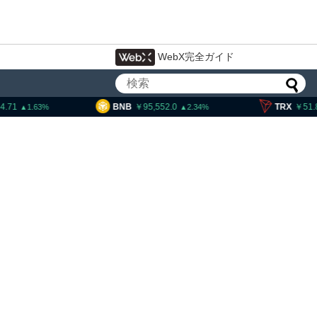
WebX完全ガイド
B
95,552.0
TRX
51.86
SOL
2.34
0.34
大統領発言、「仮想通貨主
国に渡さない」