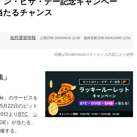
イン・ピザ・デー記念キャンペー
当たるチャンス
仮想通貨情報
公開日時:
2024/05/19 12:00
最終更新日時:
2024/10/05 12:50
画像はShutterstockのライセンス許諾により使用
集」
ade」のサービスを
5月22日のビット
0日より
BTC
、
シ
OGE）が当たる、
催する。