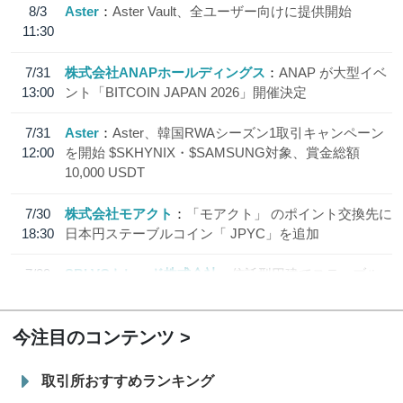
8/3
Aster
Aster Vault、全ユーザー向けに提供開始
11:30
7/31
株式会社ANAPホールディングス
ANAP が大型イベ
13:00
ント「BITCOIN JAPAN 2026」開催決定
7/31
Aster
Aster、韓国RWAシーズン1取引キャンペーン
12:00
を開始 $SKHYNIX・$SAMSUNG対象、賞金総額
10,000 USDT
7/30
株式会社モアクト
「モアクト」 のポイント交換先に
18:30
日本円ステーブルコイン「 JPYC」を追加
7/29
SBI VCトレード株式会社
信託型円建てステーブル
19:30
コイン「JPYSC」徹底解説セミナーを開催
今注目のコンテンツ
取引所おすすめランキング