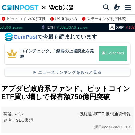
ビットコインの将来性
USDC買い方
ステーキング利率比較
株特集・関連銘柄
ETH
302,337.0
XRP
162.65
0.76
0.61
CoinPost
で今最も読まれています
コインチェック、1銘柄の上場廃止を発
表
ニュースランキングをもっと見る
アブダビ政府系ファンド、ビットコイン
ETF買い増しで保有額750億円突破
菊谷ルイス
仮想通貨ETF
仮想通貨情報
参考：
SEC書類
公開日時:
2025/05/17 14:00