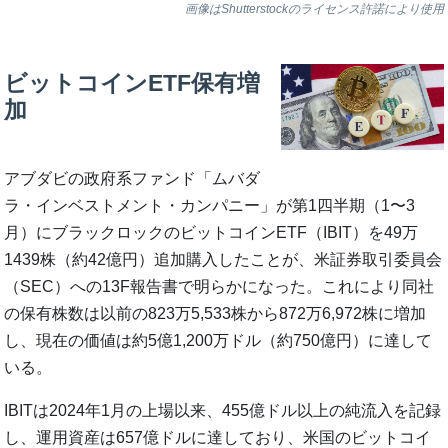
画像はShutterstockのライセンス許諾により使用
ビットコインETF保有増
加
アブダビの政府系ファンド「ムバダ
ラ・インベストメント・カンパニー」が第1四半期（1〜3
月）にブラックロックのビットコインETF（IBIT）を49万
1439株（約42億円）追加購入したことが、米証券取引委員会
（SEC）への13F報告書で明らかになった。これにより同社
の保有株数は以前の823万5,533株から872万6,972株に増加
し、現在の価値は約5億1,200万ドル（約750億円）に達して
いる。
IBITは2024年1月の上場以来、455億ドル以上の純流入を記録
し、運用資産は657億ドルに達しており、米国のビットコイ