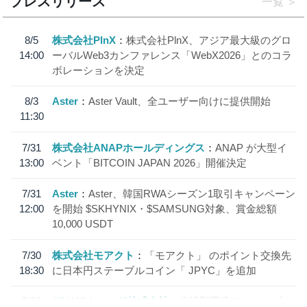
プレスリリース
一覧
8/5
株式会社PlnX
株式会社PlnX、アジア最大級のグロ
14:00
ーバルWeb3カンファレンス「WebX2026」とのコラ
ボレーションを決定
8/3
Aster
Aster Vault、全ユーザー向けに提供開始
11:30
7/31
株式会社ANAPホールディングス
ANAP が大型イ
13:00
ベント「BITCOIN JAPAN 2026」開催決定
7/31
Aster
Aster、韓国RWAシーズン1取引キャンペーン
12:00
を開始 $SKHYNIX・$SAMSUNG対象、賞金総額
10,000 USDT
7/30
株式会社モアクト
「モアクト」 のポイント交換先
18:30
に日本円ステーブルコイン「 JPYC」を追加
7/29
SBI VCトレード株式会社
信託型円建てステーブル