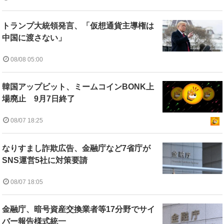
トランプ大統領発言、「仮想通貨主導権は
中国に渡さない」
08/08 05:00
韓国アップビット、ミームコインBONK上
場廃止 9月7日終了
08/07 18:25
なりすまし詐欺広告、金融庁など7省庁が
SNS運営5社に対策要請
08/07 18:05
金融庁、暗号資産交換業者等17分野でサイ
バー報告様式統一