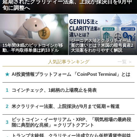
延期されたクラリティー法案、上院が採決日を9月中
旬に調整へ
ジーニアス法とクラリティー法
15年間休眠のビットコインが移
案の違いとは？米国の暗号資産2
動、平均取得単価は約10ドル
大法案をわかりやすく解説
人気記事ランキング
一覧 ＞
★
AI投資情報プラットフォーム 「CoinPost Terminal」とは
1
コインチェック、1銘柄の上場廃止を発表
2
米クラリティー法案、上院採決が9月まで延期＝報道
ビットコイン・イーサリアム・XRP、「弱気相場の最終段
3
階に典型的な兆候」＝クリプトクアント
トランプ大統領、クラリティー法成立なら仮想通貨売却益