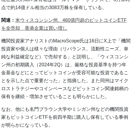
点で約14億ドル相当の3083万株を保有している。
関連：
米ウィスコンシン州、460億円超のビットコインETF
を全売却 香港企業は買い増し
機関投資家アナリストのMacroScope氏は16日にX上で「機関
投資家や個人は様々な理由（リバランス、流動性ニーズ、単
純な利益確定など）で売却する」と説明し、「ウィスコンシ
ン州の初期購入（2024年2Q）は、厳格な投資基準を持つ年
金基金などにとってビットコインが受容可能な投資であるこ
とを示した点で重要だった」と指摘した。また同州はマイク
ロストラテジーやコインベースなどビットコイン関連銘柄の
保有を継続・増加させていることも明らかにした。
なお、他にも名門ブラウン大学やミシガン州などの機関投資
家もビットコインETFを前四半期に購入し保有している事例
が明らかになっている。