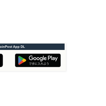
oinPost App DL