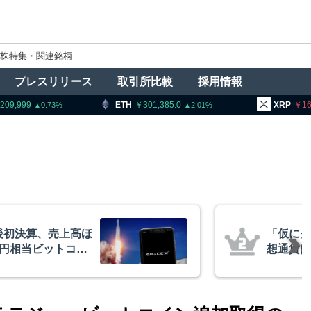
株特集・関連銘柄
プレスリリース
取引所比較
採用情報
ETH
301,385.0
XRP
167.89
2.01
1.01
ィー法不成立でも仮
中国主導
＝ビットワイズCIO
ISOが
策定に参