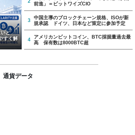
2
前進」＝ビットワイズCIO
中国主導のブロックチェーン規格、ISOが新
3
規承認 ドイツ、日本など策定に参加予定
違いと
アメリカンビットコイン、BTC採掘量過去最
やすく解
4
高 保有数は8000BTC超
バイナンス、仮想通貨6銘柄の上場廃止を8月
5
17日に実施
通貨データ