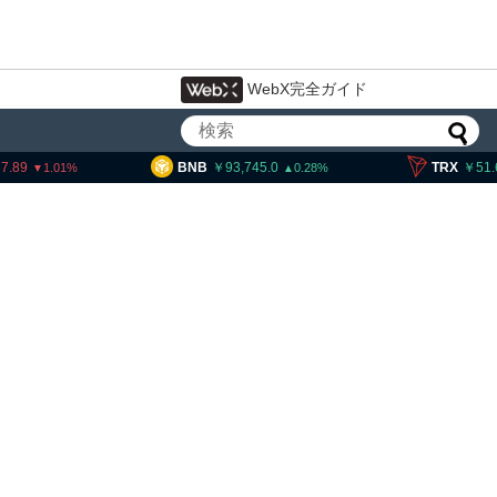
WebX完全ガイド
BNB
93,745.0
TRX
51.67
S
0.28
0.25
のブロックチェーン規格、
新規承認 ドイツ、日本など
加予定