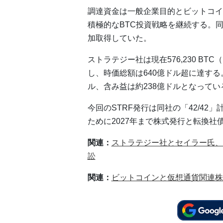
調達資金は一般企業目的とビットコイ
積極的なBTC投資戦略を継続する。同社は
加取得していた。
ストラテジー社は現在576,230 BTC
し、時価総額は640億ドル超に達する。
ル、含み益は約238億ドルとなってい
今回のSTRF発行は同社の「42/4
ために2027年まで株式発行と転換社
関連：
ストラテジー社とセイラー氏、
訟
関連：
ビットコインと仮想通貨関連株