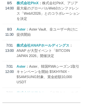
8/5
株式会社PlnX
株式会社PlnX、アジア
14:00
最大級のグローバルWeb3カンファレン
ス「WebX2026」とのコラボレーション
を決定
8/3
Aster
Aster Vault、全ユーザー向けに
11:30
提供開始
7/31
株式会社ANAPホールディングス
13:00
ANAP が大型イベント「BITCOIN
JAPAN 2026」開催決定
7/31
Aster
Aster、韓国RWAシーズン1取引
12:00
キャンペーンを開始 $SKHYNIX・
$SAMSUNG対象、賞金総額10,000
USDT
7/30
株式会社モアクト
「モアクト」 のポ
18:30
イント交換先に日本円ステーブルコイン
「 JPYC」を追加