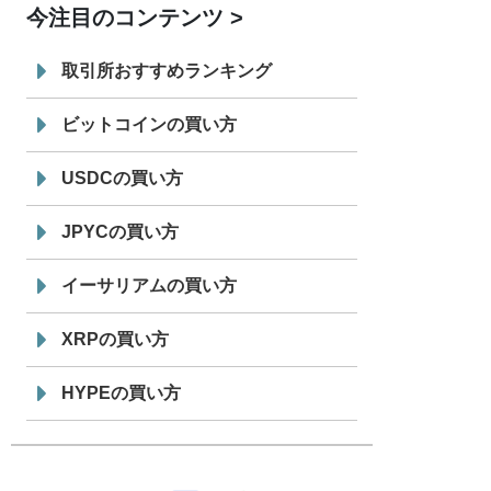
今注目のコンテンツ
7/29
SBI VCトレード株式会社
信託型円建
19:30
てステーブルコイン「JPYSC」徹底解
取引所おすすめランキング
説セミナーを開催
ビットコインの買い方
USDCの買い方
JPYCの買い方
イーサリアムの買い方
XRPの買い方
HYPEの買い方