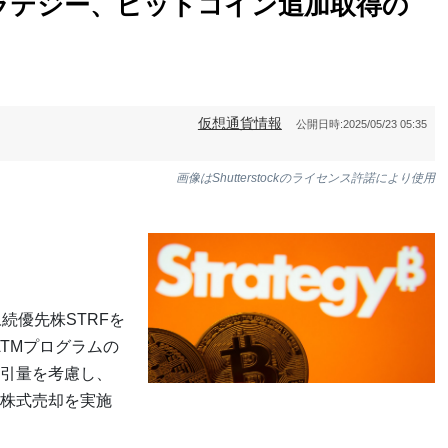
ラテジー、ビットコイン追加取得の
仮想通貨情報
公開日時:
2025/05/23 05:35
画像はShutterstockのライセンス許諾により使用
続優先株STRFを
ATMプログラムの
引量を考慮し、
株式売却を実施