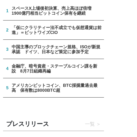
スペースX上場後初決算、売上高ほぼ倍増
1
1900億円相当ビットコイン保有を継続
「仮にクラリティー法不成立でも仮想通貨は前
2
進」＝ビットワイズCIO
中国主導のブロックチェーン規格、ISOが新規
3
承認 ドイツ、日本など策定に参加予定
金融庁、暗号資産・ステーブルコイン課を新
4
設 8月7日組織再編
アメリカンビットコイン、BTC採掘量過去最
5
高 保有数は8000BTC超
プレスリリース
一覧