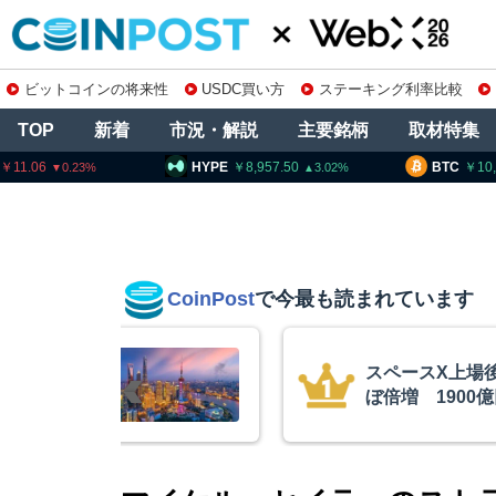
ビットコインの将来性
USDC買い方
ステーキング利率比較
TOP
新着
市況・解説
主要銘柄
取材特集
HYPE
8,957.50
BTC
10,209,999
3.02
0.73
CoinPost
で今最も読まれています
算、売上高ほ
「仮にクラリテ
ビットコイ
想通貨は前進」