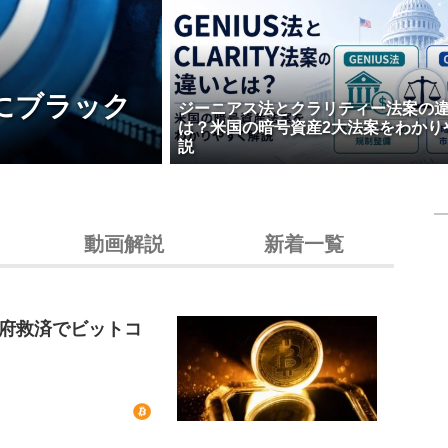
にブラック
ジーニアス法とクラリティー法案の
は？米国の暗号資産2大法案をわかり
説
動画解説
新着一覧
政府救済でビットコ