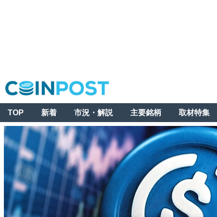
TOP
新着
市況・解説
主要銘柄
取材特集