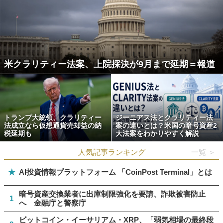
米クラリティー法案、上院採決が9月まで延期＝報道
トランプ大統領、クラリティー
ジーニアス法とクラリティー法
法成立なら仮想通貨売却益の納
案の違いとは？米国の暗号資産2
税延期も
大法案をわかりやすく解説
人気記事ランキング
一覧 ＞
★
AI投資情報プラットフォーム 「CoinPost Terminal」とは
暗号資産交換業者に出庫制限強化を要請、詐欺被害防止
1
へ 金融庁と警察庁
ビットコイン・イーサリアム・XRP、「弱気相場の最終段