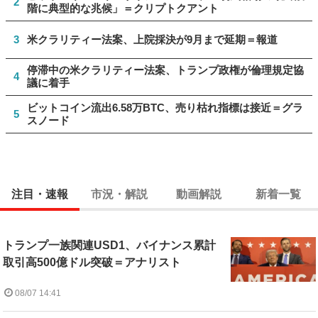
2
階に典型的な兆候」＝クリプトクアント
3
米クラリティー法案、上院採決が9月まで延期＝報道
停滞中の米クラリティー法案、トランプ政権が倫理規定協
4
議に着手
ビットコイン流出6.58万BTC、売り枯れ指標は接近＝グラ
5
スノード
注目・速報
市況・解説
動画解説
新着一覧
トランプ一族関連USD1、バイナンス累計
取引高500億ドル突破＝アナリスト
08/07 14:41