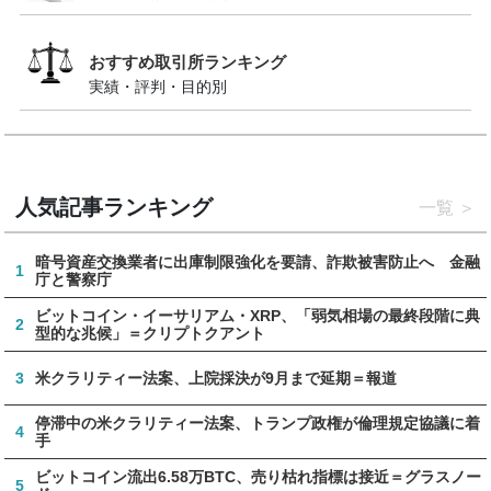
おすすめ取引所ランキング
実績・評判・目的別
人気記事ランキング
一覧
暗号資産交換業者に出庫制限強化を要請、詐欺被害防止へ 金融
1
庁と警察庁
ビットコイン・イーサリアム・XRP、「弱気相場の最終段階に典
2
型的な兆候」＝クリプトクアント
3
米クラリティー法案、上院採決が9月まで延期＝報道
停滞中の米クラリティー法案、トランプ政権が倫理規定協議に着
4
手
ビットコイン流出6.58万BTC、売り枯れ指標は接近＝グラスノー
5