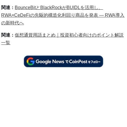
関連：
BounceBitとBlackRockがBUIDLを活用し、
RWA×CeDeFiの先駆的構造化利回り商品を発表 ― RWA導入
の新時代へ
関連：
仮想通貨用語まとめ｜投資初心者向けのポイント解説
一覧