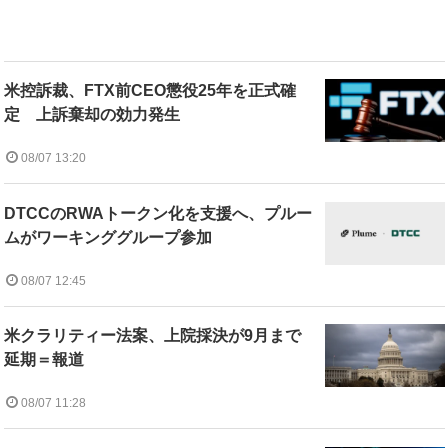
米控訴裁、FTX前CEO懲役25年を正式確
定 上訴棄却の効力発生
08/07 13:20
DTCCのRWAトークン化を支援へ、プルー
ムがワーキンググループ参加
08/07 12:45
米クラリティー法案、上院採決が9月まで
延期＝報道
08/07 11:28