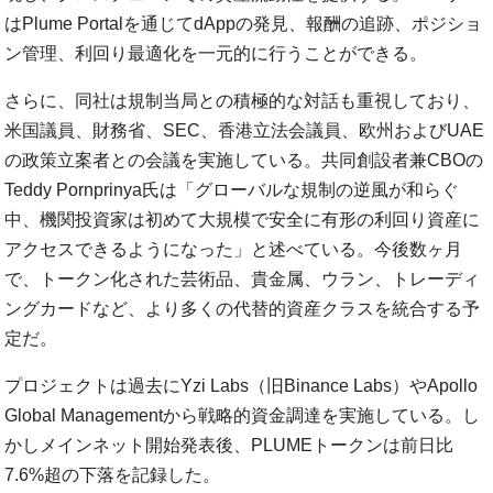
はPlume Portalを通じてdAppの発見、報酬の追跡、ポジショ
ン管理、利回り最適化を一元的に行うことができる。
さらに、同社は規制当局との積極的な対話も重視しており、
米国議員、財務省、SEC、香港立法会議員、欧州およびUAE
の政策立案者との会議を実施している。共同創設者兼CBOの
Teddy Pornprinya氏は「グローバルな規制の逆風が和らぐ
中、機関投資家は初めて大規模で安全に有形の利回り資産に
アクセスできるようになった」と述べている。今後数ヶ月
で、トークン化された芸術品、貴金属、ウラン、トレーディ
ングカードなど、より多くの代替的資産クラスを統合する予
定だ。
プロジェクトは過去にYzi Labs（旧Binance Labs）やApollo
Global Managementから戦略的資金調達を実施している。し
かしメインネット開始発表後、PLUMEトークンは前日比
7.6%超の下落を記録した。