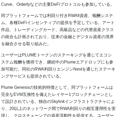
Curve、Orderlyなどの主要DeFiプロトコルも参加している。
同プラットフォームでは利回り付きRWAfi資産、報酬システ
ム、各種DeFiインセンティブの提供を予定している。アート
作品、トレーディングカード、高級品などの代替資産クラス
の統合も計画されており、従来の金融とデジタル資産の境界
を融合させる取り組みだ。
ユーザーはPLUMEトークンのステーキングを通じてエコシ
ステム報酬を獲得でき、継続中のPlumeエアドロップにも参
加可能だ。同社のRWA利回りエンジンNestを通じたステーキ
ングサービスも提供されている。
Plume Genesisの技術的特徴として、同プラットフォームは
完全なEVM互換性を備えたレイヤー1ブロックチェーンとし
て設計されている。独自のSkylinkインフラストラクチャによ
り、20以上のネットワーク間でRWA利回りの相互運用性を実
現し、クロスチェーンでの資産流動性を提供する。ユーザー