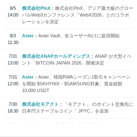
8/5
株式会社PlnX
株式会社PlnX、アジア最大級のグロー
14:00
バルWeb3カンファレンス「WebX2026」とのコラボ
レーションを決定
8/3
Aster
Aster Vault、全ユーザー向けに提供開始
11:30
7/31
株式会社ANAPホールディングス
ANAP が大型イベ
13:00
ント「BITCOIN JAPAN 2026」開催決定
7/31
Aster
Aster、韓国RWAシーズン1取引キャンペーン
12:00
を開始 $SKHYNIX・$SAMSUNG対象、賞金総額
10,000 USDT
7/30
株式会社モアクト
「モアクト」 のポイント交換先に
18:30
日本円ステーブルコイン「 JPYC」を追加
7/29
SBI VCトレード株式会社
信託型円建てステーブル
19:30
コイン「JPYSC」徹底解説セミナーを開催