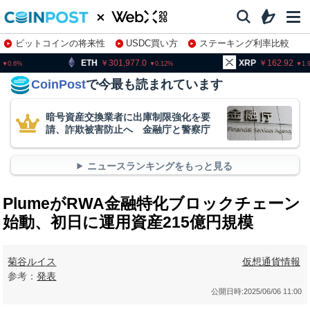
ビットコインの将来性
USDC買い方
ステーキング利率比較
株特集・関連銘柄
H
301,977.0
XRP
162.92
BNB
0.12
1.94
CoinPost
で今最も読まれています
暗号資産交換業者に出庫制限強化を要
請、詐欺被害防止へ 金融庁と警察庁
ニュースランキングをもっと見る
PlumeがRWA金融特化ブロックチェーン
始動、初日に運用資産215億円規模
菊谷ルイス
仮想通貨情報
参考：
発表
公開日時:
2025/06/06 11:00