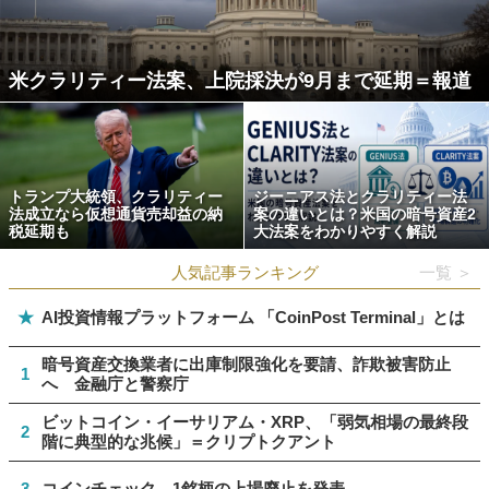
米クラリティー法案、上院採決が9月まで延期＝報道
トランプ大統領、クラリティー
ジーニアス法とクラリティー法
法成立なら仮想通貨売却益の納
案の違いとは？米国の暗号資産2
税延期も
大法案をわかりやすく解説
人気記事ランキング
一覧 ＞
★
AI投資情報プラットフォーム 「CoinPost Terminal」とは
暗号資産交換業者に出庫制限強化を要請、詐欺被害防止
1
へ 金融庁と警察庁
ビットコイン・イーサリアム・XRP、「弱気相場の最終段
2
階に典型的な兆候」＝クリプトクアント
3
コインチェック、1銘柄の上場廃止を発表