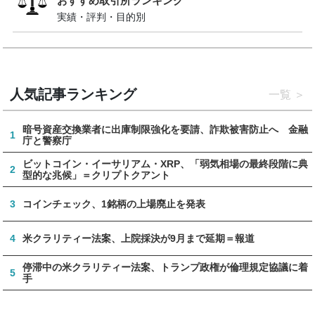
おすすめ取引所ランキング
実績・評判・目的別
人気記事ランキング
一覧
暗号資産交換業者に出庫制限強化を要請、詐欺被害防止へ 金融
1
庁と警察庁
ビットコイン・イーサリアム・XRP、「弱気相場の最終段階に典
2
型的な兆候」＝クリプトクアント
3
コインチェック、1銘柄の上場廃止を発表
4
米クラリティー法案、上院採決が9月まで延期＝報道
停滞中の米クラリティー法案、トランプ政権が倫理規定協議に着
5
手