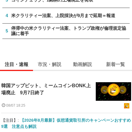
4
米クラリティー法案、上院採決が9月まで延期＝報道
停滞中の米クラリティー法案、トランプ政権が倫理規定協
5
議に着手
注目・速報
市況・解説
動画解説
新着一覧
韓国アップビット、ミームコインBONK上
場廃止 9月7日終了
08/07 18:25
【注目】:
【2026年8月最新】仮想通貨取引所のキャンペーンおすすめ
9選 注意点も解説