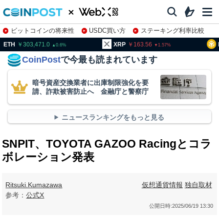
ビットコインの将来性
USDC買い方
ステーキング利率比較
株特集・関連銘柄
03,471.0
XRP
163.56
BNB
93
0.6
1.57
CoinPost
で今最も読まれています
暗号資産交換業者に出庫制限強化を要
請、詐欺被害防止へ 金融庁と警察庁
ニュースランキングをもっと見る
SNPIT、TOYOTA GAZOO Racingとコラ
ボレーション発表
Ritsuki.Kumazawa
仮想通貨情報
独自取材
参考：
公式X
公開日時:
2025/06/19 13:30