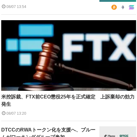
08/07 13:54
米控訴裁、FTX前CEO懲役25年を正式確定 上訴棄却の効力
発生
08/07 13:20
DTCCのRWAトークン化を支援へ、プルー