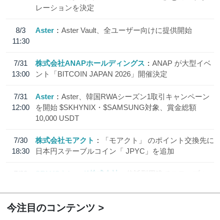
レーションを決定
8/3
Aster
Aster Vault、全ユーザー向けに提供開始
11:30
7/31
株式会社ANAPホールディングス
ANAP が大型イベ
13:00
ント「BITCOIN JAPAN 2026」開催決定
7/31
Aster
Aster、韓国RWAシーズン1取引キャンペーン
12:00
を開始 $SKHYNIX・$SAMSUNG対象、賞金総額
10,000 USDT
7/30
株式会社モアクト
「モアクト」 のポイント交換先に
18:30
日本円ステーブルコイン「 JPYC」を追加
7/29
SBI VCトレード株式会社
信託型円建てステーブル
19:30
コイン「JPYSC」徹底解説セミナーを開催
今注目のコンテンツ