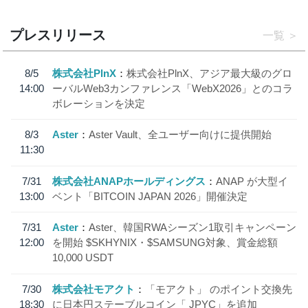
プレスリリース
一覧
8/5
株式会社PlnX
株式会社PlnX、アジア最大級のグロ
14:00
ーバルWeb3カンファレンス「WebX2026」とのコラ
ボレーションを決定
8/3
Aster
Aster Vault、全ユーザー向けに提供開始
11:30
7/31
株式会社ANAPホールディングス
ANAP が大型イ
13:00
ベント「BITCOIN JAPAN 2026」開催決定
7/31
Aster
Aster、韓国RWAシーズン1取引キャンペーン
12:00
を開始 $SKHYNIX・$SAMSUNG対象、賞金総額
10,000 USDT
7/30
株式会社モアクト
「モアクト」 のポイント交換先
18:30
に日本円ステーブルコイン「 JPYC」を追加