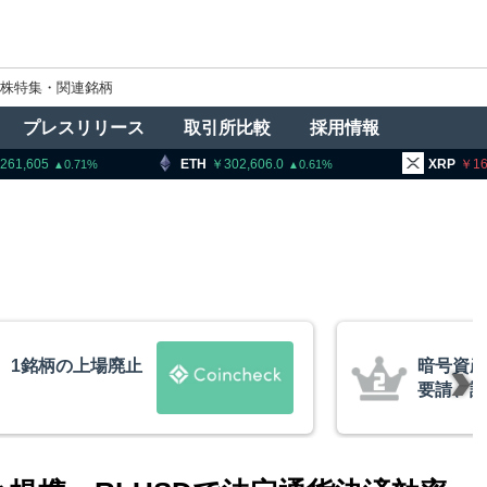
株特集・関連銘柄
プレスリリース
取引所比較
採用情報
ETH
302,606.0
XRP
162.67
0.61
1.51
者に出庫制限強化を
ビットコ
防止へ 金融庁と警
XRP、
的な兆候