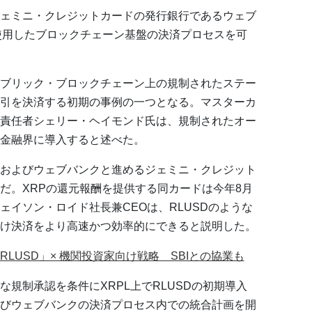
ェミニ・クレジットカードの発行銀行であるウェブ
を使用したブロックチェーン基盤の決済プロセスを可
ブリック・ブロックチェーン上の規制されたステー
引を決済する初期の事例の一つとなる。マスターカ
責任者シェリー・ヘイモンド氏は、規制されたオー
金融界に導入すると述べた。
およびウェブバンクと進めるジェミニ・クレジット
だ。XRPの還元報酬を提供する同カードは今年8月
イソン・ロイド社長兼CEOは、RLUSDのような
け決済をより高速かつ効率的にできると説明した。
LUSD」× 機関投資家向け戦略 SBIとの協業も
規制承認を条件にXRPL上でRLUSDの初期導入
びウェブバンクの決済プロセス内での統合計画を開