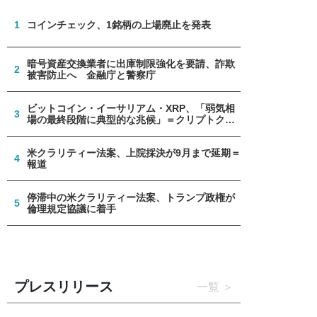
1
コインチェック、1銘柄の上場廃止を発表
暗号資産交換業者に出庫制限強化を要請、詐欺
2
被害防止へ 金融庁と警察庁
ビットコイン・イーサリアム・XRP、「弱気相
3
場の最終段階に典型的な兆候」＝クリプトクア
ント
米クラリティー法案、上院採決が9月まで延期＝
4
報道
停滞中の米クラリティー法案、トランプ政権が
5
倫理規定協議に着手
プレスリリース
一覧