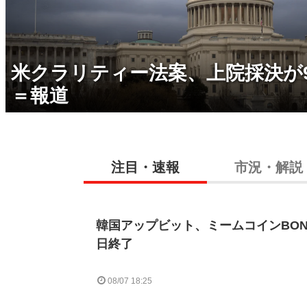
米クラリティー法案、上院採決が
＝報道
注目・速報
市況・解説
韓国アップビット、ミームコインBON
日終了
08/07 18:25