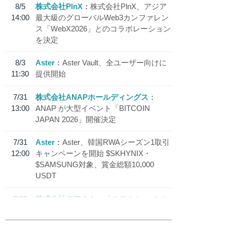
8/5
株式会社PlnX
株式会社PlnX、アジア
14:00
最大級のグローバルWeb3カンファレン
ス「WebX2026」とのコラボレーション
を決定
8/3
Aster
Aster Vault、全ユーザー向けに
11:30
提供開始
7/31
株式会社ANAPホールディングス
13:00
ANAP が大型イベント「BITCOIN
JAPAN 2026」開催決定
7/31
Aster
Aster、韓国RWAシーズン1取引
12:00
キャンペーンを開始 $SKHYNIX・
$SAMSUNG対象、賞金総額10,000
USDT
7/30
株式会社モアクト
「モアクト」 のポ
18:30
イント交換先に日本円ステーブルコイン
「 JPYC」を追加