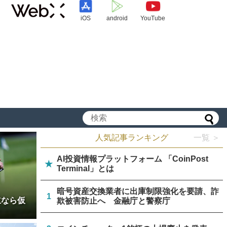
iOS
android
YouTube
人気記事ランキング
一覧 ＞
AI投資情報プラットフォーム 「CoinPost
★
Terminal」とは
暗号資産交換業者に出庫制限強化を要請、詐
1
立なら仮
欺被害防止へ 金融庁と警察庁