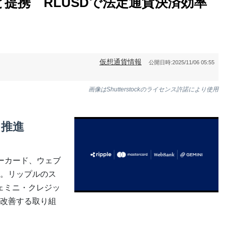
提携 RLUSDで法定通貨決済効率
仮想通貨情報
公開日時:
2025/11/06 05:55
画像はShutterstockのライセンス許諾により使用
を推進
ーカード、ウェブ
。リップルのス
ェミニ・クレジッ
改善する取り組