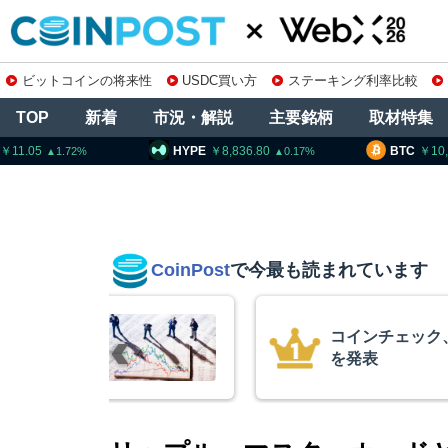
ビットコインの将来性
USDC買い方
ステーキング利率比較
TOP
新着
市況・解説
主要銘柄
取材特集
HYPE
8,836.80
BTC
10,261,605
0.17
0.71
CoinPost
で今最も読まれています
の上場廃止
暗号資産交換業
要請、詐欺被害
察庁