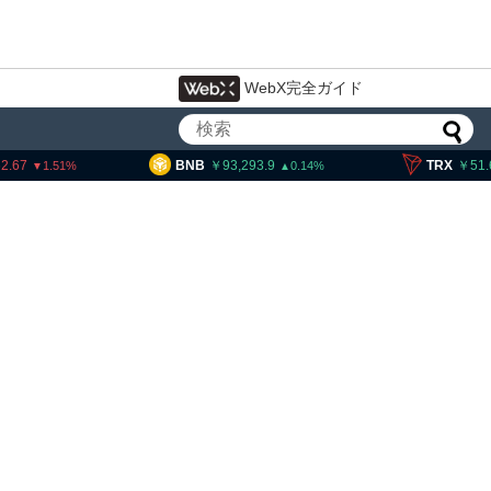
WebX完全ガイド
BNB
93,293.9
TRX
51.63
S
0.14
0.38
イン・イーサリアム・
「弱気相場の最終段階に典型
」＝クリプトクアント