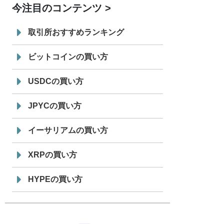
今注目のコンテンツ
7/29
SBI VCトレード株式会社
信託型円建
19:30
てステーブルコイン「JPYSC」徹底解
取引所おすすめランキング
説セミナーを開催
ビットコインの買い方
USDCの買い方
JPYCの買い方
イーサリアムの買い方
XRPの買い方
HYPEの買い方