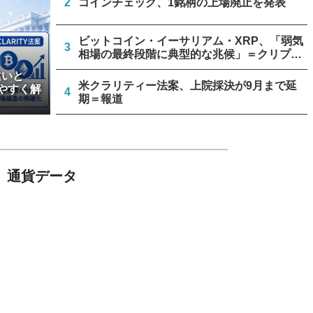
2
コインチェック、1銘柄の上場廃止を発表
ビットコイン・イーサリアム・XRP、「弱気
3
相場の最終段階に典型的な兆候」＝クリプト
クアント
違いと
米クラリティー法案、上院採決が9月まで延
やすく解
4
期＝報道
停滞中の米クラリティー法案、トランプ政権
5
が倫理規定協議に着手
通貨データ