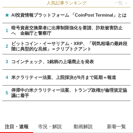
人気記事ランキング
一覧 ＞
★
AI投資情報プラットフォーム 「CoinPost Terminal」とは
暗号資産交換業者に出庫制限強化を要請、詐欺被害防止
1
へ 金融庁と警察庁
ビットコイン・イーサリアム・XRP、「弱気相場の最終段
2
階に典型的な兆候」＝クリプトクアント
3
コインチェック、1銘柄の上場廃止を発表
4
米クラリティー法案、上院採決が9月まで延期＝報道
停滞中の米クラリティー法案、トランプ政権が倫理規定協
5
議に着手
注目・速報
市況・解説
動画解説
新着一覧