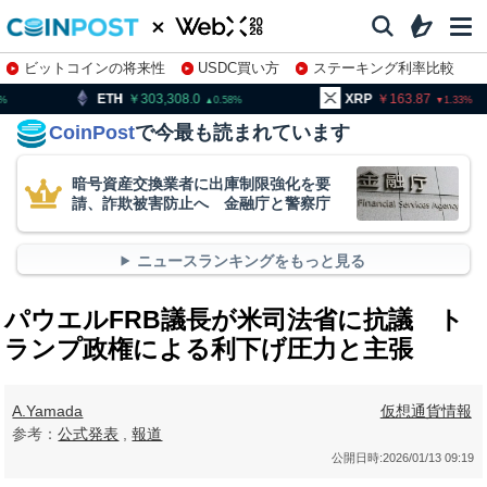
ビットコインの将来性
USDC買い方
ステーキング利率比較
株特集・関連銘柄
303,308.0
XRP
163.87
BNB
0.58
1.33
CoinPost
で今最も読まれています
暗号資産交換業者に出庫制限強化を要
請、詐欺被害防止へ 金融庁と警察庁
ニュースランキングをもっと見る
パウエルFRB議長が米司法省に抗議 ト
ランプ政権による利下げ圧力と主張
A.Yamada
仮想通貨情報
参考：
公式発表
,
報道
公開日時:
2026/01/13 09:19