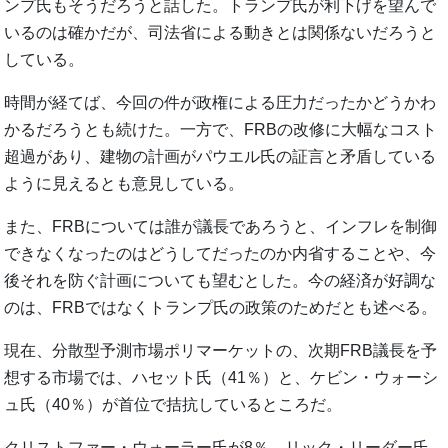
ンプ氏もそうだろうと話した。トランプ氏が利下げを望んで
いるのは確かだが、司法省による動きとは関係ないだろうと
している。
時間が経てば、今回の件が政権による圧力だったかどうかわ
かるだろうとも続けた。一方で、FRBの改修に大幅なコスト
超過があり、建物の計画がパウエル氏の証言と矛盾している
ように見えるとも意見している。
また、FRBについては誰が議長であろうと、インフレを制御
できなくなったのはどうしてだったのか内省することや、今
後それを防ぐ計画についても望むとした。今の経済が好調な
のは、FRBではなくトランプ氏の政策のためだとも述べる。
現在、分散型予測市場ポリマーケットの、次期FRB議長を予
想する市場では、ハセット氏（41％）と、ケビン・ウォーシ
ュ氏（40％）が首位で拮抗しているところだ。
クリストファー・ウォーラー氏が8％、リック・リーダー氏