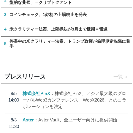
2
型的な兆候」＝クリプトクアント
3
コインチェック、1銘柄の上場廃止を発表
4
米クラリティー法案、上院採決が9月まで延期＝報道
停滞中の米クラリティー法案、トランプ政権が倫理規定協議に着
5
手
プレスリリース
一覧
8/5
株式会社PlnX
株式会社PlnX、アジア最大級のグロ
14:00
ーバルWeb3カンファレンス「WebX2026」とのコラ
ボレーションを決定
8/3
Aster
Aster Vault、全ユーザー向けに提供開始
11:30