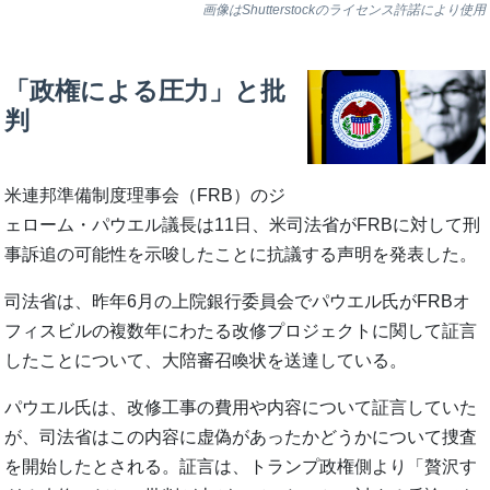
画像はShutterstockのライセンス許諾により使用
「政権による圧力」と批
判
米連邦準備制度理事会（FRB）のジ
ェローム・パウエル議長は11日、米司法省がFRBに対して刑
事訴追の可能性を示唆したことに抗議する声明を発表した。
司法省は、昨年6月の上院銀行委員会でパウエル氏がFRBオ
フィスビルの複数年にわたる改修プロジェクトに関して証言
したことについて、大陪審召喚状を送達している。
パウエル氏は、改修工事の費用や内容について証言していた
が、司法省はこの内容に虚偽があったかどうかについて捜査
を開始したとされる。証言は、トランプ政権側より「贅沢す