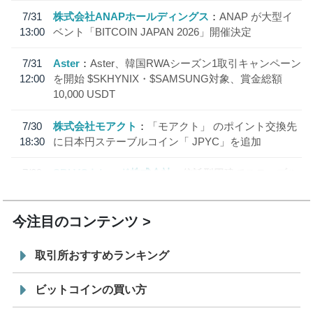
7/31
株式会社ANAPホールディングス
ANAP が大型イ
13:00
ベント「BITCOIN JAPAN 2026」開催決定
7/31
Aster
Aster、韓国RWAシーズン1取引キャンペーン
12:00
を開始 $SKHYNIX・$SAMSUNG対象、賞金総額
10,000 USDT
7/30
株式会社モアクト
「モアクト」 のポイント交換先
18:30
に日本円ステーブルコイン「 JPYC」を追加
7/29
SBI VCトレード株式会社
信託型円建てステーブル
19:30
コイン「JPYSC」徹底解説セミナーを開催
今注目のコンテンツ
取引所おすすめランキング
ビットコインの買い方