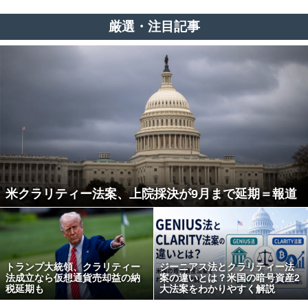
厳選・注目記事
米クラリティー法案、上院採決が9月まで延期＝報道
トランプ大統領、クラリティー
ジーニアス法とクラリティー法
法成立なら仮想通貨売却益の納
案の違いとは？米国の暗号資産2
税延期も
大法案をわかりやすく解説