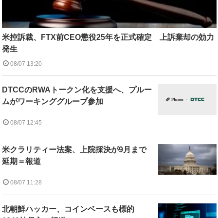
米控訴裁、FTX前CEO懲役25年を正式確定 上訴棄却の効力
発生
08/07 13:20
DTCCのRWAトークン化を支援へ、プルー
ムがワーキンググループ参加
08/07 12:45
米クラリティー法案、上院採決が9月まで
延期＝報道
08/07 11:28
北朝鮮ハッカー、コインベースも標的