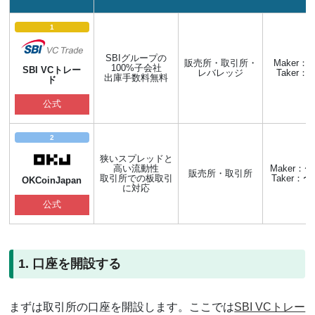
1
SBIグループの
販売所・取引所・
Maker：-
100%子会社
SBI VCトレー
レバレッジ
Taker：0
出庫手数料無料
ド
公式
2
狭いスプレッドと
高い流動性
Maker：〜
販売所・取引所
取引所での板取引
Taker：〜
OKCoinJapan
に対応
公式
1. 口座を開設する
まずは取引所の口座を開設します。ここでは
SBI VCトレー