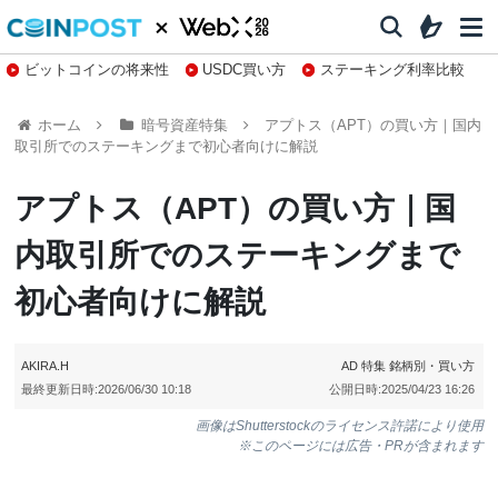
ビットコインの将来性
USDC買い方
ステーキング利率比較
株特集・関連銘柄
ホーム
暗号資産特集
アプトス（APT）の買い方｜国内
取引所でのステーキングまで初心者向けに解説
アプトス（APT）の買い方｜国
内取引所でのステーキングまで
初心者向けに解説
AKIRA.H
AD
特集
銘柄別・買い方
最終更新日時:
2026/06/30 10:18
公開日時:
2025/04/23 16:26
画像はShutterstockのライセンス許諾により使用
※このページには広告・PRが含まれます