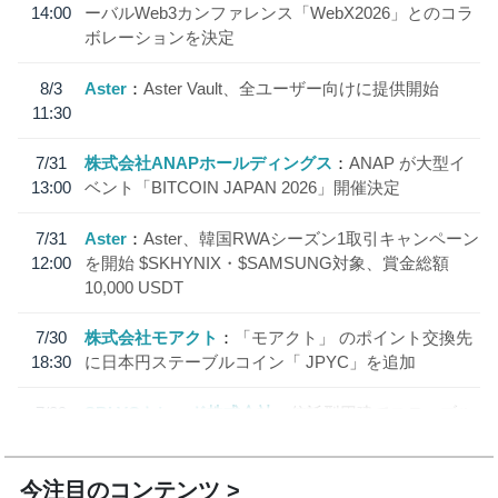
14:00
ーバルWeb3カンファレンス「WebX2026」とのコラ
ボレーションを決定
8/3
Aster
Aster Vault、全ユーザー向けに提供開始
11:30
7/31
株式会社ANAPホールディングス
ANAP が大型イ
13:00
ベント「BITCOIN JAPAN 2026」開催決定
7/31
Aster
Aster、韓国RWAシーズン1取引キャンペーン
12:00
を開始 $SKHYNIX・$SAMSUNG対象、賞金総額
10,000 USDT
7/30
株式会社モアクト
「モアクト」 のポイント交換先
18:30
に日本円ステーブルコイン「 JPYC」を追加
7/29
SBI VCトレード株式会社
信託型円建てステーブル
19:30
コイン「JPYSC」徹底解説セミナーを開催
今注目のコンテンツ