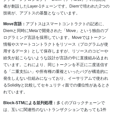
者が創設したLayer-1チェーンです。Diemで培われた2つの
技術が、アプトスの基盤となっています。
Move言語：
アプトスはスマートコントラクトの記述に、
Diemと同時にMetaで開発された「Move」という独自のプ
ログラミング言語を採用しています。Moveではトークン
情報やスマートコントラクトをリソース（プログラムが使
用するデータ）として保存しますが、リソースのコピーや
紛失が起こらないような設計が言語の中に直接組み込まれ
ています。これにより、同じトークンを不正に二度送信す
る「二重支払い」や所有権の重複といったバグが構造的に
発生しえない仕組みになっており、イーサリアムで使われ
るSolidityと比較してセキュリティ面での優位性があるとさ
れています。
Block-STMによる並列処理：
多くのブロックチェーンで
は、互いに関連性のないトランザクションであっても1件