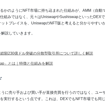
るかのようにNFT市場に持ち込まれた仕組みが、AMM（自動
みではなく、元々はUniswapやSushiswapといったDEX
ケットプレイスを、UniswapのNFT版と考えると分かりやす
を解説していきます。
。
価総額230億ドル突破の分散型取引所について詳しく解説
Swap」とは｜特徴と仕組みを解説
ド
ように売り手および買い手が直接売買を行うのではなく、ユー
を実行するという点です。これは、DEXでもNFT市場でも同