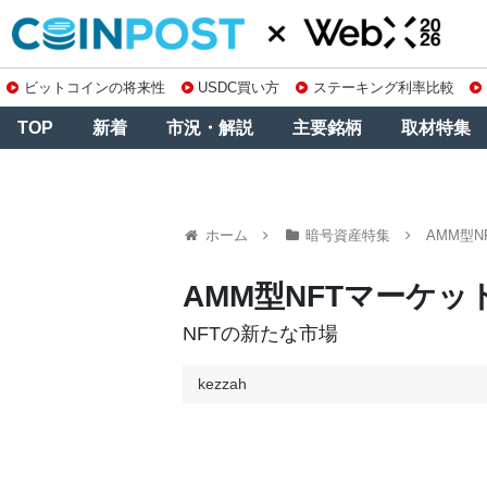
ビットコインの将来性
USDC買い方
ステーキング利率比較
TOP
新着
市況・解説
主要銘柄
取材特集
ホーム
暗号資産特集
AMM型
AMM型NFTマーケ
NFTの新たな市場
kezzah