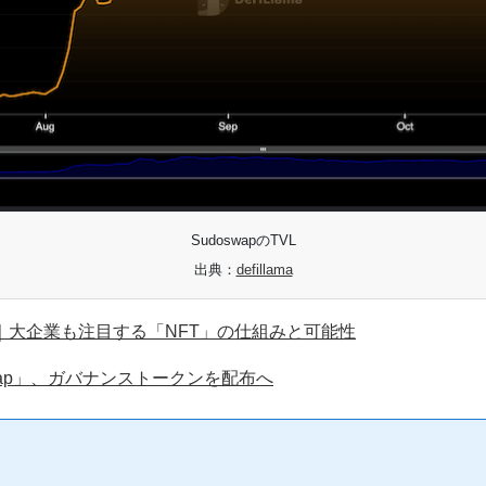
SudoswapのTVL
出典：
defillama
値に｜大企業も注目する「NFT」の仕組みと可能性
swap」、ガバナンストークンを配布へ