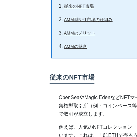
従来のNFT市場
AMM型NFT市場の仕組み
AMMのメリット
AMMの懸念
従来のNFT市場
OpenSeaやMagic Eden
集権型取引所（例：コインベース等
で取引が成立します。
例えば、人気のNFTコレクション「Bor
います。これは、「61ETHで売