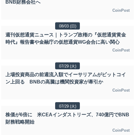
BNB財務会社へ
CoinPost
08/03 (日)
週刊仮想通貨ニュース｜トランプ政権の『仮想通貨黄金
時代』報告書や金融庁の仮想通貨WG会合に高い関心
CoinPost
07/29 (火)
上場投資商品の前週流入額でイーサリアムがビットコイ
ン上回る BNBの高騰は機関投資家が牽引か
CoinPost
07/29 (火)
株価が6倍に 米CEAインダストリーズ、740億円でBNB
財務戦略開始
CoinPost