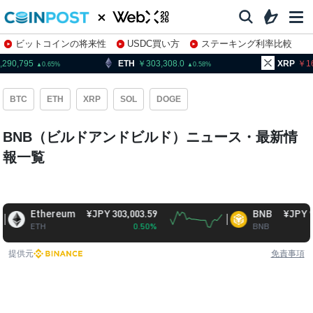
ビットコインの将来性
USDC買い方
ステーキング利率比較
株特集・関連銘柄
0,795
ETH
303,308.0
XRP
163.
0.65
0.58
BTC
ETH
XRP
SOL
DOGE
BNB（ビルドアンドビルド）ニュース・最新情
報一覧
Ethereum
¥JPY 303,003.59
BNB
¥JPY 93,474
ETH
0.50%
BNB
-0.
提供元
免責事項