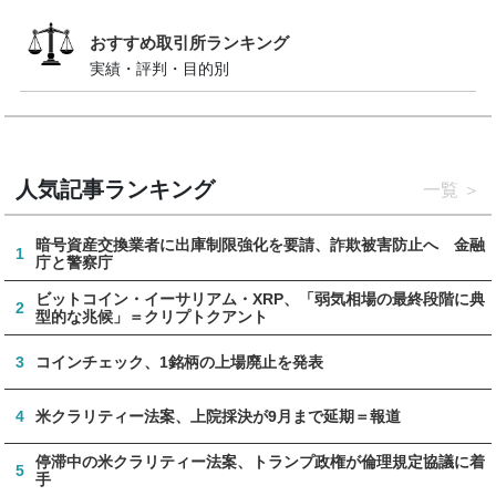
おすすめ取引所ランキング
実績・評判・目的別
人気記事ランキング
一覧
暗号資産交換業者に出庫制限強化を要請、詐欺被害防止へ 金融
1
庁と警察庁
ビットコイン・イーサリアム・XRP、「弱気相場の最終段階に典
2
型的な兆候」＝クリプトクアント
3
コインチェック、1銘柄の上場廃止を発表
4
米クラリティー法案、上院採決が9月まで延期＝報道
停滞中の米クラリティー法案、トランプ政権が倫理規定協議に着
5
手