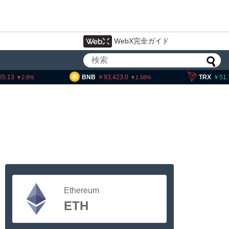
WebX完全ガイド
3
BNB
93,423.0
TRX
51.74
2.8
1.56
Ethereum
ETH