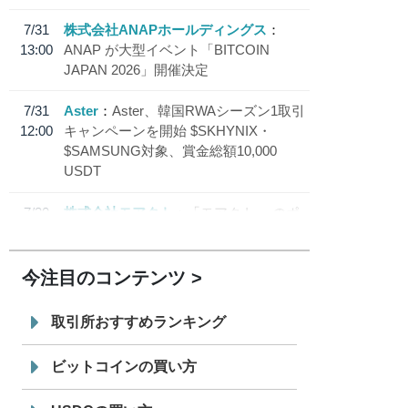
7/31
株式会社ANAPホールディングス
13:00
ANAP が大型イベント「BITCOIN
JAPAN 2026」開催決定
7/31
Aster
Aster、韓国RWAシーズン1取引
12:00
キャンペーンを開始 $SKHYNIX・
$SAMSUNG対象、賞金総額10,000
USDT
7/30
株式会社モアクト
「モアクト」 のポ
18:30
イント交換先に日本円ステーブルコイン
「 JPYC」を追加
今注目のコンテンツ
7/29
SBI VCトレード株式会社
信託型円建
19:30
てステーブルコイン「JPYSC」徹底解
取引所おすすめランキング
説セミナーを開催
ビットコインの買い方