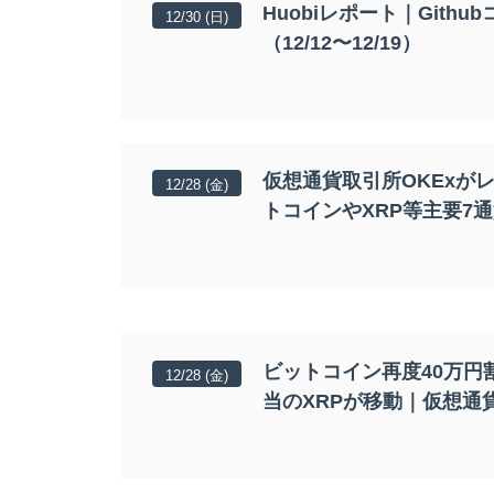
Huobiレポート｜Git
12/30 (日)
（12/12〜12/19）
仮想通貨取引所OKExがレ
12/28 (金)
トコインやXRP等主要7
ビットコイン再度40万円割
12/28 (金)
当のXRPが移動｜仮想通
Bitcoin
¥JPY 10,1
BTC