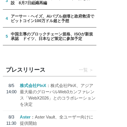
3
設 8月7日組織再編
アーサー・ヘイズ、AIバブル崩壊と政府救済で
4
ビットコイン100万ドル超と予想
中国主導のブロックチェーン規格、ISOが新規
5
承認 ドイツ、日本など策定に参加予定
プレスリリース
一覧
8/5
株式会社PlnX
株式会社PlnX、アジア
14:00
最大級のグローバルWeb3カンファレン
ス「WebX2026」とのコラボレーション
を決定
8/3
Aster
Aster Vault、全ユーザー向けに
11:30
提供開始