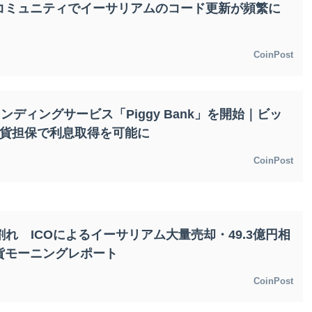
hubコミュニティでイーサリアムのコード更新が頻繁に
CoinPost
ンディングサービス「Piggy Bank」を開始｜ビッ
通貨担保で利息取得を可能に
CoinPost
れ ICOによるイーサリアム大量売却・49.3億円相
貨モーニングレポート
CoinPost
72,431.66
XRP
¥JPY 165.10
0.24%
XRP
-2.60%