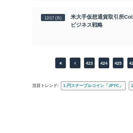
米大手仮想通貨取引所Coi
12/17 (月)
ビジネス戦略
423
424
425
4
注目トレンド:
1.円ステーブルコイン「JPYC」