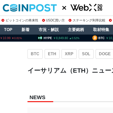
ビットコインの将来性
USDC買い方
ステーキング利率比較
TOP
新着
市況・解説
主要銘柄
取材特集
HYPE
8,849.80
BTC
10,167,
0.52
BTC
ETH
XRP
SOL
DOGE
イーサリアム（ETH）ニュー
NEWS