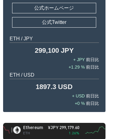
公式ホームページ
公式Twitter
ETH / JPY
299,100 JPY
JPY
1.29 %
ETH / USD
1897.3 USD
USD
0 %
Ethereum
¥JPY 299,179.60
BNB
¥JPY 93,413.
ETH
1.26%
BNB
-1.8