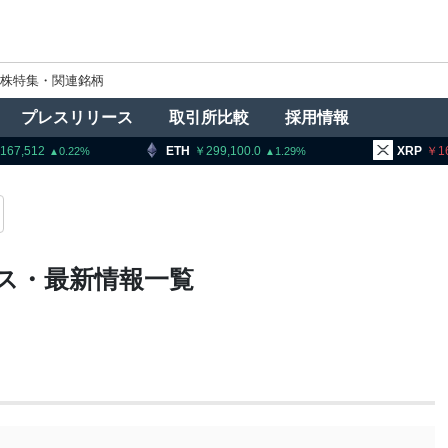
株特集・関連銘柄
プレスリリース
取引所比較
採用情報
512
ETH
299,100.0
XRP
165.1
0.22
1.29
ス・最新情報一覧