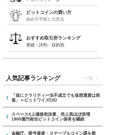
ビットコインの買い方
始め方手順と注意点
おすすめ取引所ランキング
実績・評判・目的別
人気記事ランキング
一覧
「仮にクラリティー法不成立でも仮想通貨は前
1
進」＝ビットワイズCIO
スペースX上場後初決算、売上高ほぼ倍増
2
1900億円相当ビットコイン保有を継続
金融庁、暗号資産・ステーブルコイン課を新