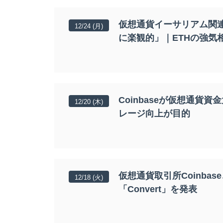
仮想通貨イーサリアム関連企
12/24 (月)
に楽観的」｜ETHの強気
Coinbaseが仮想通貨
12/20 (木)
レージ向上が目的
仮想通貨取引所Coinba
12/18 (火)
「Convert」を発表