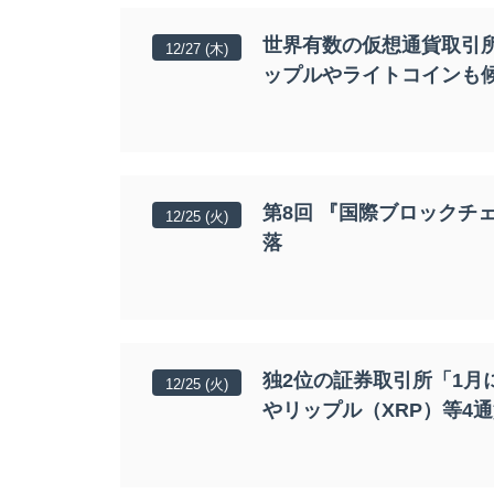
世界有数の仮想通貨取引所
12/27 (木)
ップルやライトコインも
第8回 『国際ブロックチ
12/25 (火)
落
独2位の証券取引所「1
12/25 (火)
やリップル（XRP）等4