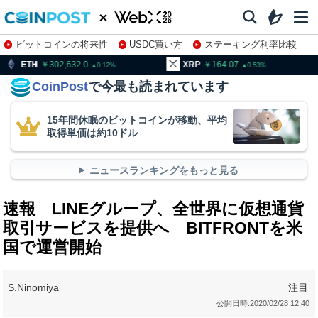
ビットコインの将来性
USDC買い方
ステーキング利率比較
株特集・関連銘柄
302,632.0
XRP
164.07
BNB
9
0.12
0.53
CoinPost
で今最も読まれています
15年間休眠のビットコインが移動、平均
取得単価は約10ドル
ニュースランキングをもっと見る
速報 LINEグループ、全世界に仮想通貨
取引サービスを提供へ BITFRONTを米
国で運営開始
S.Ninomiya
注目
公開日時:
2020/02/28 12:40