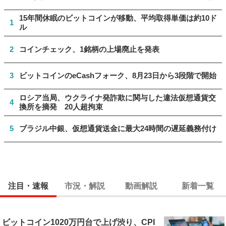
15年間休眠のビットコインが移動、平均取得単価は約10ド
1
ル
2
コインチェック、1銘柄の上場廃止を発表
3
ビットコインのeCashフォーク、8月23日から3段階で開始
ロシア当局、ウクライナ発詐欺に関与した違法仮想通貨交
4
換所を摘発 20人超拘束
5
ブラジル中銀、仮想通貨送金に最大24時間の遅延義務付け
注目・速報
市況・解説
動画解説
新着一覧
ビットコイン1020万円台で上げ渋り、CPI