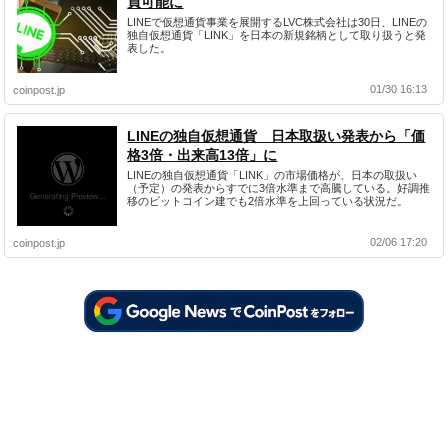
買可能に
LINEで仮想通貨事業を展開するLVC株式会社は30日、LINEの
独自仮想通貨「LINK」を日本の新規銘柄として取り扱うと発
表した。
01/30 16:13
coinpost.jp
LINEの独自仮想通貨 日本取扱い発表から「価
格3倍・出来高13倍」に
LINEの独自仮想通貨「LINK」の市場価格が、日本の取扱い
（予定）の発表からすでに3倍水準まで高騰している。好調推
移のビットコイン建でも2倍水準を上回っている状況だ。
02/06 17:20
coinpost.jp