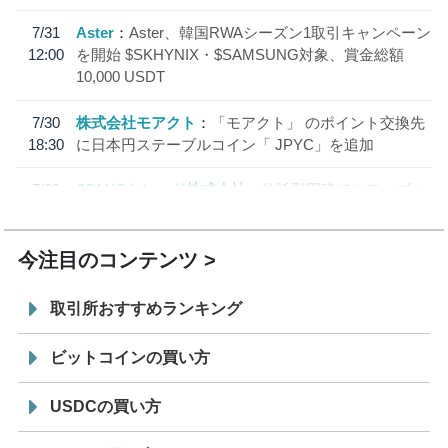
7/31
Aster
Aster、韓国RWAシーズン1取引キャンペーン
12:00
を開始 $SKHYNIX・$SAMSUNG対象、賞金総額
10,000 USDT
7/30
株式会社モアクト
「モアクト」 のポイント交換先
18:30
に日本円ステーブルコイン「 JPYC」を追加
7/29
SBI VCトレード株式会社
信託型円建てステーブル
19:30
コイン「JPYSC」徹底解説セミナーを開催
今注目のコンテンツ
取引所おすすめランキング
ビットコインの買い方
USDCの買い方