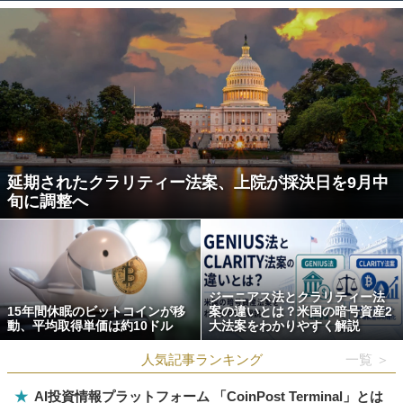
延期されたクラリティー法案、上院が採決日を9月中
旬に調整へ
ジーニアス法とクラリティー法
15年間休眠のビットコインが移
案の違いとは？米国の暗号資産2
動、平均取得単価は約10ドル
大法案をわかりやすく解説
人気記事ランキング
一覧 ＞
★
AI投資情報プラットフォーム 「CoinPost Terminal」とは