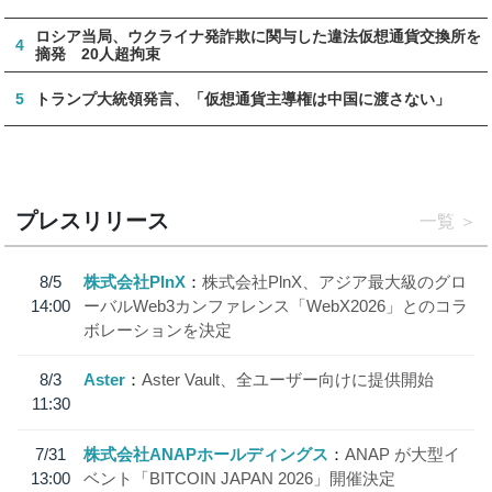
ロシア当局、ウクライナ発詐欺に関与した違法仮想通貨交換所を
4
摘発 20人超拘束
5
トランプ大統領発言、「仮想通貨主導権は中国に渡さない」
プレスリリース
一覧
8/5
株式会社PlnX
株式会社PlnX、アジア最大級のグロ
14:00
ーバルWeb3カンファレンス「WebX2026」とのコラ
ボレーションを決定
8/3
Aster
Aster Vault、全ユーザー向けに提供開始
11:30
7/31
株式会社ANAPホールディングス
ANAP が大型イ
13:00
ベント「BITCOIN JAPAN 2026」開催決定