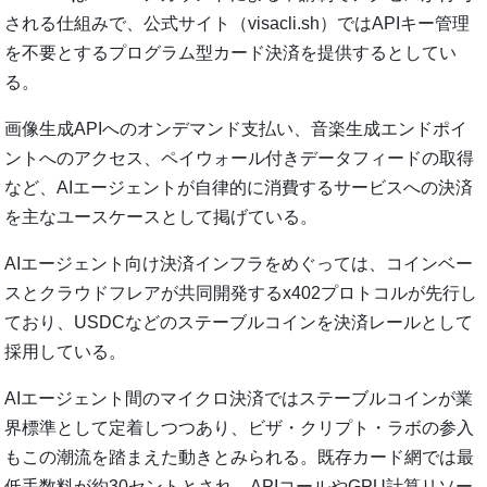
される仕組みで、公式サイト（visacli.sh）ではAPIキー管理
を不要とするプログラム型カード決済を提供するとしてい
る。
画像生成APIへのオンデマンド支払い、音楽生成エンドポイ
ントへのアクセス、ペイウォール付きデータフィードの取得
など、AIエージェントが自律的に消費するサービスへの決済
を主なユースケースとして掲げている。
AIエージェント向け決済インフラをめぐっては、コインベー
スとクラウドフレアが共同開発するx402プロトコルが先行し
ており、USDCなどのステーブルコインを決済レールとして
採用している。
AIエージェント間のマイクロ決済ではステーブルコインが業
界標準として定着しつつあり、ビザ・クリプト・ラボの参入
もこの潮流を踏まえた動きとみられる。既存カード網では最
低手数料が約30セントとされ、APIコールやGPU計算リソー