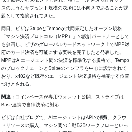
スのようなサブセント規模の決済には不向きであることが課
題として指摘されてきた。
同日、ビザはStripeとTempoが共同策定したオープン規格
「マシン決済プロトコル（MPP）」の設計パートナーとして
も参画し、ビザのグローバルカードネットワーク上でMPP対
応のカード決済を可能にする実装を完了したと発表した。
MPPはAIエージェント間の決済を標準化する規格で、Tempo
のブロックチェーンとStripeのインフラを中心に設計されて
おり、x402など既存のエージェント決済規格を補完する位置
づけとされる。
関連：
コインベースが専用ウォレット公開、ストライプは
Base連携で自律決済に対応
ビザは自社ブログで、AIエージェントはAPIの消費、クラウ
ドリソースの購入、マシン間の自動B2Bワークフローといっ