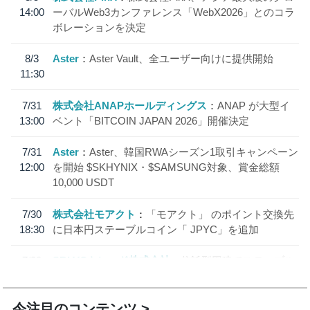
14:00
ーバルWeb3カンファレンス「WebX2026」とのコラ
ボレーションを決定
8/3
Aster
Aster Vault、全ユーザー向けに提供開始
11:30
7/31
株式会社ANAPホールディングス
ANAP が大型イ
13:00
ベント「BITCOIN JAPAN 2026」開催決定
7/31
Aster
Aster、韓国RWAシーズン1取引キャンペーン
12:00
を開始 $SKHYNIX・$SAMSUNG対象、賞金総額
10,000 USDT
7/30
株式会社モアクト
「モアクト」 のポイント交換先
18:30
に日本円ステーブルコイン「 JPYC」を追加
7/29
SBI VCトレード株式会社
信託型円建てステーブル
19:30
コイン「JPYSC」徹底解説セミナーを開催
今注目のコンテンツ