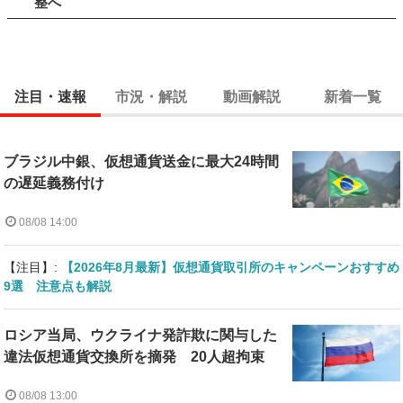
整へ
注目・速報
市況・解説
動画解説
新着一覧
ブラジル中銀、仮想通貨送金に最大24時間
の遅延義務付け
08/08 14:00
【注目】:
【2026年8月最新】仮想通貨取引所のキャンペーンおすすめ
9選 注意点も解説
ロシア当局、ウクライナ発詐欺に関与した
違法仮想通貨交換所を摘発 20人超拘束
08/08 13:00