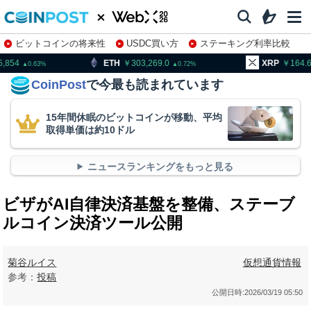
ビットコインの将来性
USDC買い方
ステーキング利率比較
株特集・関連銘柄
TH
303,269.0
XRP
164.61
B
0.72
2.58
CoinPost
で今最も読まれています
15年間休眠のビットコインが移動、平均
取得単価は約10ドル
ニュースランキングをもっと見る
ビザがAI自律決済基盤を整備、ステーブ
ルコイン決済ツール公開
菊谷ルイス
仮想通貨情報
参考：
投稿
公開日時:
2026/03/19 05:50