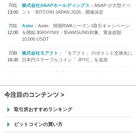
7/31
株式会社ANAPホールディングス
ANAP が大型イベ
13:00
ント「BITCOIN JAPAN 2026」開催決定
7/31
Aster
Aster、韓国RWAシーズン1取引キャンペーン
12:00
を開始 $SKHYNIX・$SAMSUNG対象、賞金総額
10,000 USDT
7/30
株式会社モアクト
「モアクト」 のポイント交換先に
18:30
日本円ステーブルコイン「 JPYC」を追加
7/29
SBI VCトレード株式会社
信託型円建てステーブル
19:30
コイン「JPYSC」徹底解説セミナーを開催
今注目のコンテンツ
取引所おすすめランキング
ビットコインの買い方