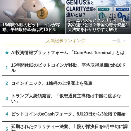
ジーニアス法とクラリティー法
15年間休眠のビットコインが移
案の違いとは？米国の暗号資産2
動、平均取得単価は約10ドル
大法案をわかりやすく解説
人気記事ランキング
一覧 ＞
★
AI投資情報プラットフォーム 「CoinPost Terminal」とは
15年間休眠のビットコインが移動、平均取得単価は約10ド
1
ル
2
コインチェック、1銘柄の上場廃止を発表
トランプ大統領発言、「仮想通貨主導権は中国に渡さな
3
い」
4
ビットコインのeCashフォーク、8月23日から3段階で開始
延期されたクラリティー法案、上院が採決日を9月中旬に調
5