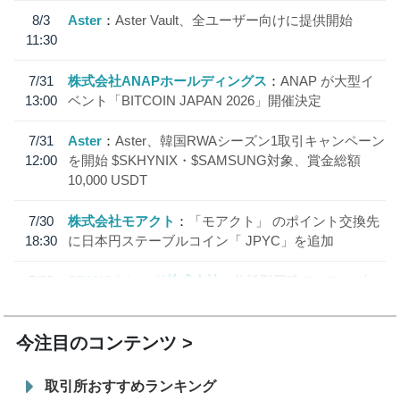
8/3
Aster
Aster Vault、全ユーザー向けに提供開始
11:30
7/31
株式会社ANAPホールディングス
ANAP が大型イ
13:00
ベント「BITCOIN JAPAN 2026」開催決定
7/31
Aster
Aster、韓国RWAシーズン1取引キャンペーン
12:00
を開始 $SKHYNIX・$SAMSUNG対象、賞金総額
10,000 USDT
7/30
株式会社モアクト
「モアクト」 のポイント交換先
18:30
に日本円ステーブルコイン「 JPYC」を追加
7/29
SBI VCトレード株式会社
信託型円建てステーブル
19:30
コイン「JPYSC」徹底解説セミナーを開催
今注目のコンテンツ
取引所おすすめランキング