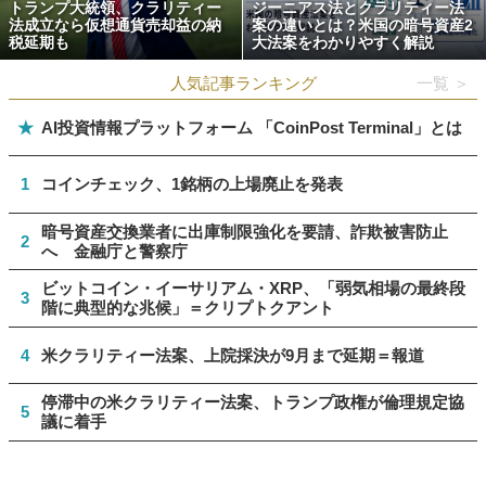
トランプ大統領、クラリティー
ジーニアス法とクラリティー法
法成立なら仮想通貨売却益の納
案の違いとは？米国の暗号資産2
税延期も
大法案をわかりやすく解説
人気記事ランキング
一覧 ＞
★
AI投資情報プラットフォーム 「CoinPost Terminal」とは
1
コインチェック、1銘柄の上場廃止を発表
暗号資産交換業者に出庫制限強化を要請、詐欺被害防止
2
へ 金融庁と警察庁
ビットコイン・イーサリアム・XRP、「弱気相場の最終段
3
階に典型的な兆候」＝クリプトクアント
4
米クラリティー法案、上院採決が9月まで延期＝報道
停滞中の米クラリティー法案、トランプ政権が倫理規定協
5
議に着手