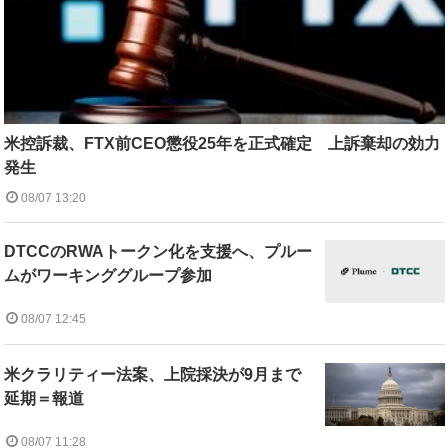
米控訴裁、FTX前CEO懲役25年を正式確定 上訴棄却の効力
発生
08/07 13:20
DTCCのRWAトークン化を支援へ、プルー
ムがワーキンググループ参加
08/07 12:45
米クラリティー法案、上院採決が9月まで
延期＝報道
08/07 11:28