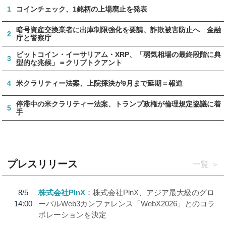
1
コインチェック、1銘柄の上場廃止を発表
暗号資産交換業者に出庫制限強化を要請、詐欺被害防止へ 金融
2
庁と警察庁
ビットコイン・イーサリアム・XRP、「弱気相場の最終段階に典
3
型的な兆候」＝クリプトクアント
4
米クラリティー法案、上院採決が9月まで延期＝報道
停滞中の米クラリティー法案、トランプ政権が倫理規定協議に着
5
手
プレスリリース
一覧
8/5
株式会社PlnX
株式会社PlnX、アジア最大級のグロ
14:00
ーバルWeb3カンファレンス「WebX2026」とのコラ
ボレーションを決定