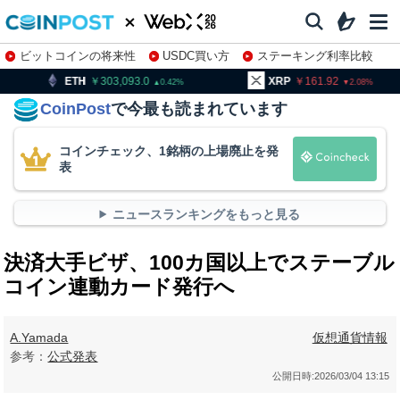
ビットコインの将来性
USDC買い方
ステーキング利率比較
株特集・関連銘柄
303,093.0
XRP
161.92
BNB
0.42
2.08
CoinPost
で今最も読まれています
コインチェック、1銘柄の上場廃止を発
表
ニュースランキングをもっと見る
決済大手ビザ、100カ国以上でステーブル
コイン連動カード発行へ
A.Yamada
仮想通貨情報
参考：
公式発表
公開日時:
2026/03/04 13:15