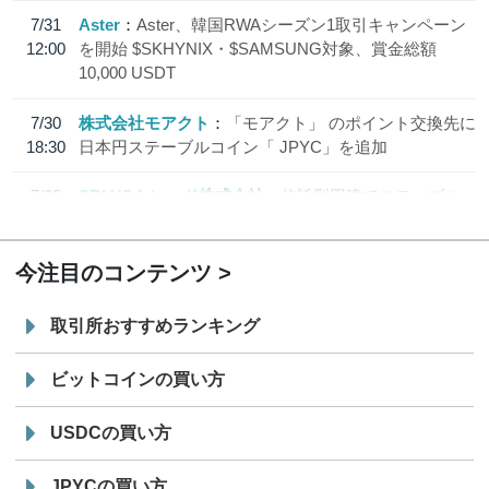
7/31
Aster
Aster、韓国RWAシーズン1取引キャンペーン
12:00
を開始 $SKHYNIX・$SAMSUNG対象、賞金総額
10,000 USDT
7/30
株式会社モアクト
「モアクト」 のポイント交換先に
18:30
日本円ステーブルコイン「 JPYC」を追加
7/29
SBI VCトレード株式会社
信託型円建てステーブル
19:30
コイン「JPYSC」徹底解説セミナーを開催
今注目のコンテンツ
取引所おすすめランキング
ビットコインの買い方
USDCの買い方
JPYCの買い方