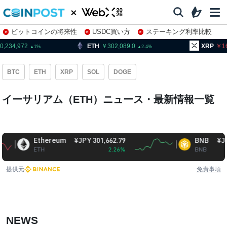
ビットコインの将来性
USDC買い方
ステーキング利率比較
株特集・関連銘柄
0,234,972
ETH
302,089.0
XRP
1
1
2.4
BTC
ETH
XRP
SOL
DOGE
イーサリアム（ETH）ニュース・最新情報一覧
Ethereum
¥JPY 301,662.79
BNB
¥JPY 93,
ETH
2.26%
BNB
提供元
免責事項
NEWS