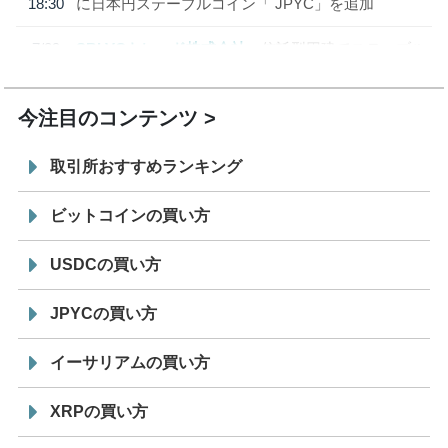
18:30
に日本円ステーブルコイン「 JPYC」を追加
7/29
SBI VCトレード株式会社
信託型円建てステーブル
19:30
コイン「JPYSC」徹底解説セミナーを開催
今注目のコンテンツ
取引所おすすめランキング
ビットコインの買い方
USDCの買い方
JPYCの買い方
イーサリアムの買い方
XRPの買い方