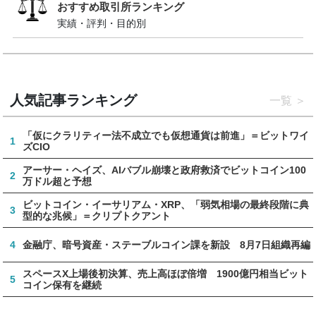
おすすめ取引所ランキング
実績・評判・目的別
人気記事ランキング
一覧
「仮にクラリティー法不成立でも仮想通貨は前進」＝ビットワイ
1
ズCIO
アーサー・ヘイズ、AIバブル崩壊と政府救済でビットコイン100
2
万ドル超と予想
ビットコイン・イーサリアム・XRP、「弱気相場の最終段階に典
3
型的な兆候」＝クリプトクアント
4
金融庁、暗号資産・ステーブルコイン課を新設 8月7日組織再編
スペースX上場後初決算、売上高ほぼ倍増 1900億円相当ビット
5
コイン保有を継続