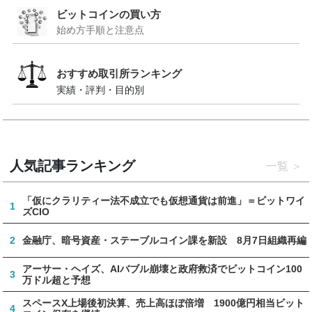
ビットコインの買い方
始め方手順と注意点
おすすめ取引所ランキング
実績・評判・目的別
人気記事ランキング
一覧
「仮にクラリティー法不成立でも仮想通貨は前進」＝ビットワイ
1
ズCIO
2
金融庁、暗号資産・ステーブルコイン課を新設 8月7日組織再編
アーサー・ヘイズ、AIバブル崩壊と政府救済でビットコイン100
3
万ドル超と予想
スペースX上場後初決算、売上高ほぼ倍増 1900億円相当ビット
4