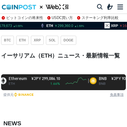
ビットコインの将来性
USDC買い方
ステーキング利率比較
株特集・関連銘柄
ETH
299,360.0
XRP
164.95
0.66
1.69
2.06
BTC
ETH
XRP
SOL
DOGE
イーサリアム（ETH）ニュース・最新情報一覧
Ethereum
¥JPY 299,086.10
BNB
¥JPY 93,579.9
ETH
1.66%
BNB
-0.90
提供元
免責事項
NEWS