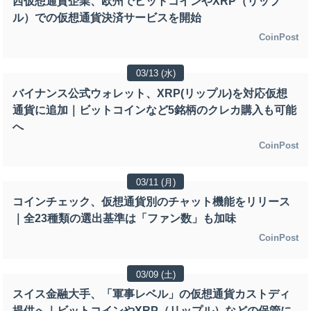
西仮想通貨企業、欧州でビットコインやXRP（リップ
ル）での仮想通貨決済サービスを開始
CoinPost
03/13 (水)
バイナンス公式ウォレット、XRP(リップル)を対応仮想
通貨に追加｜ビットコインなど5銘柄のクレカ購入も可能
へ
CoinPost
03/11 (月)
コインチェック、仮想通貨別のチャット機能をリリース
｜全23種類の選出基準は「ファン数」も加味
CoinPost
03/09 (土)
スイス金融大手、「軍事レベル」の仮想通貨カストディ
提供へ｜ビットコインやXRP（リップル）などの保管に