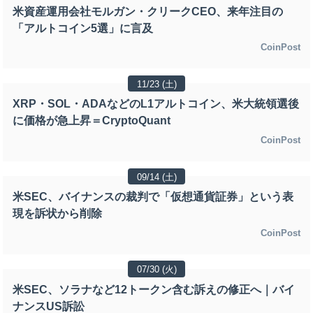
米資産運用会社モルガン・クリークCEO、来年注目の
「アルトコイン5選」に言及
CoinPost
11/23 (土)
XRP・SOL・ADAなどのL1アルトコイン、米大統領選後
に価格が急上昇＝CryptoQuant
CoinPost
09/14 (土)
米SEC、バイナンスの裁判で「仮想通貨証券」という表
現を訴状から削除
CoinPost
07/30 (火)
米SEC、ソラナなど12トークン含む訴えの修正へ｜バイ
ナンスUS訴訟