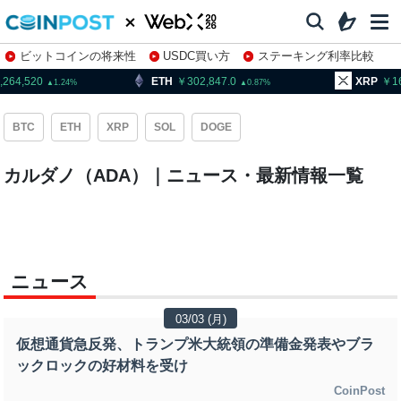
ビットコインの将来性
USDC買い方
ステーキング利率比較
株特集・関連銘柄
,264,520
ETH
302,847.0
XRP
1
1.24
0.87
BTC
ETH
XRP
SOL
DOGE
カルダノ（ADA）｜ニュース・最新情報一覧
ニュース
03/03 (月)
仮想通貨急反発、トランプ米大統領の準備金発表やブラ
ックロックの好材料を受け
CoinPost