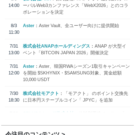
14:00
ーバルWeb3カンファレンス「WebX2026」とのコラ
ボレーションを決定
8/3
Aster
Aster Vault、全ユーザー向けに提供開始
11:30
7/31
株式会社ANAPホールディングス
ANAP が大型イ
13:00
ベント「BITCOIN JAPAN 2026」開催決定
7/31
Aster
Aster、韓国RWAシーズン1取引キャンペーン
12:00
を開始 $SKHYNIX・$SAMSUNG対象、賞金総額
10,000 USDT
7/30
株式会社モアクト
「モアクト」 のポイント交換先
18:30
に日本円ステーブルコイン「 JPYC」を追加
7/29
SBI VCトレード株式会社
信託型円建てステーブル
19:30
コイン「JPYSC」徹底解説セミナーを開催
今注目のコンテンツ