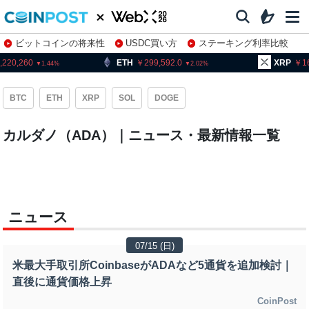
ビットコインの将来性
USDC買い方
ステーキング利率比較
株特集・関連銘柄
,220,260
ETH
299,592.0
XRP
1
1.44
2.02
BTC
ETH
XRP
SOL
DOGE
カルダノ（ADA）｜ニュース・最新情報一覧
ニュース
07/15 (日)
米最大手取引所CoinbaseがADAなど5通貨を追加検討｜
直後に通貨価格上昇
CoinPost