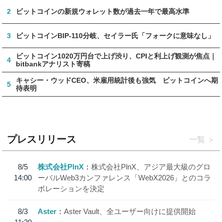
2
ビットコインの新規ウォレット数が過去一年で最高水準
3
ビットコインBIP-110分岐、セイラー氏「フォークに意味なし」
ビットコイン1020万円台で上げ渋り、CPIと利上げ観測が焦点｜
4
bitbankアナリスト寄稿
キャシー・ウッドCEO、米雇用統計後も強気 ビットコインへ期
5
待表明
プレスリリース
一覧
8/5
株式会社PlnX
株式会社PlnX、アジア最大級のグロ
14:00
ーバルWeb3カンファレンス「WebX2026」とのコラ
ボレーションを決定
8/3
Aster
Aster Vault、全ユーザー向けに提供開始