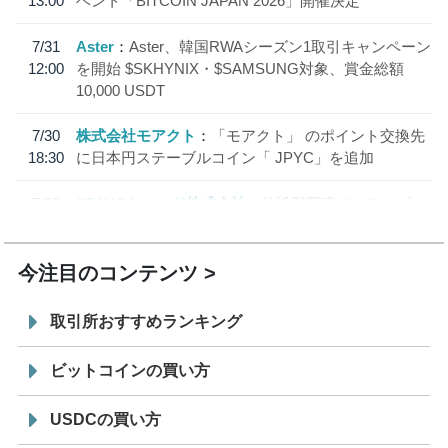
13:00
ベント「BITCOIN JAPAN 2026」開催決定
7/31
Aster
Aster、韓国RWAシーズン1取引キャンペーン
12:00
を開始 $SKHYNIX・$SAMSUNG対象、賞金総額
10,000 USDT
7/30
株式会社モアクト
「モアクト」 のポイント交換先
18:30
に日本円ステーブルコイン「 JPYC」を追加
7/29
SBI VCトレード株式会社
信託型円建てステーブル
19:30
コイン「JPYSC」徹底解説セミナーを開催
今注目のコンテンツ
取引所おすすめランキング
ビットコインの買い方
USDCの買い方