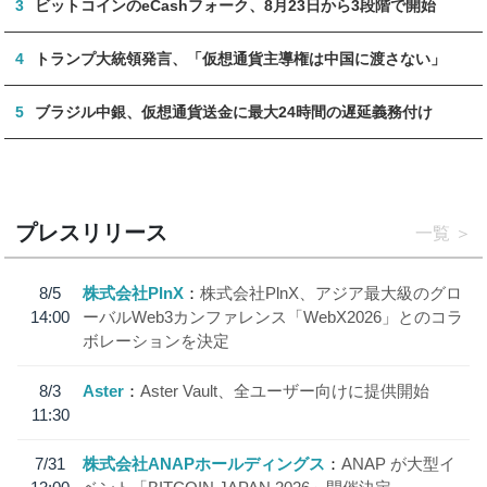
3
ビットコインのeCashフォーク、8月23日から3段階で開始
4
トランプ大統領発言、「仮想通貨主導権は中国に渡さない」
5
ブラジル中銀、仮想通貨送金に最大24時間の遅延義務付け
プレスリリース
一覧
8/5
株式会社PlnX
株式会社PlnX、アジア最大級のグロ
14:00
ーバルWeb3カンファレンス「WebX2026」とのコラ
ボレーションを決定
8/3
Aster
Aster Vault、全ユーザー向けに提供開始
11:30
7/31
株式会社ANAPホールディングス
ANAP が大型イ