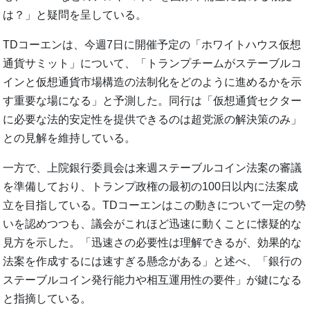
は？」と疑問を呈している。
TDコーエンは、今週7日に開催予定の「ホワイトハウス仮想
通貨サミット」について、「トランプチームがステーブルコ
インと仮想通貨市場構造の法制化をどのように進めるかを示
す重要な場になる」と予測した。同行は「仮想通貨セクター
に必要な法的安定性を提供できるのは超党派の解決策のみ」
との見解を維持している。
一方で、上院銀行委員会は来週ステーブルコイン法案の審議
を準備しており、トランプ政権の最初の100日以内に法案成
立を目指している。TDコーエンはこの動きについて一定の勢
いを認めつつも、議会がこれほど迅速に動くことに懐疑的な
見方を示した。「迅速さの必要性は理解できるが、効果的な
法案を作成するには速すぎる懸念がある」と述べ、「銀行の
ステーブルコイン発行能力や相互運用性の要件」が鍵になる
と指摘している。