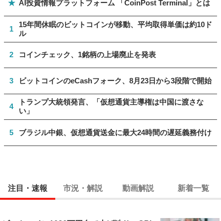
★
AI投資情報プラットフォーム 「CoinPost Terminal」とは
15年間休眠のビットコインが移動、平均取得単価は約10ド
1
ル
2
コインチェック、1銘柄の上場廃止を発表
3
ビットコインのeCashフォーク、8月23日から3段階で開始
トランプ大統領発言、「仮想通貨主導権は中国に渡さな
4
い」
5
ブラジル中銀、仮想通貨送金に最大24時間の遅延義務付け
注目・速報
市況・解説
動画解説
新着一覧