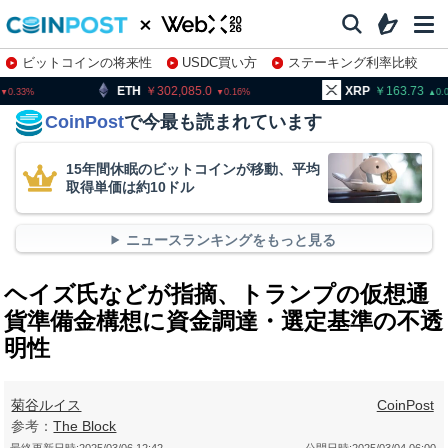
ビットコインの将来性
USDC買い方
ステーキング利率比較
株特集・関連銘柄
302,085.0
XRP
163.73
BNB
0.16
0.08
CoinPost
で今最も読まれています
15年間休眠のビットコインが移動、平均
取得単価は約10ドル
ニュースランキングをもっと見る
ヘイズ氏などが指摘、トランプの仮想通
貨準備金構想に資金調達・選定基準の不透
明性
菊谷ルイス
CoinPost
参考：
The Block
最終更新日時:
2025/03/06 12:42
公開日時:
2025/03/04 06:00