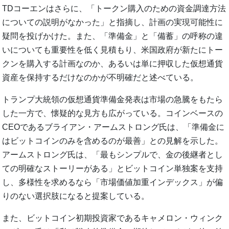
TDコーエンはさらに、「トークン購入のための資金調達方法
についての説明がなかった」と指摘し、計画の実現可能性に
疑問を投げかけた。また、「準備金」と「備蓄」の呼称の違
いについても重要性を低く見積もり、米国政府が新たにトー
クンを購入する計画なのか、あるいは単に押収した仮想通貨
資産を保持するだけなのかが不明確だと述べている。
トランプ大統領の仮想通貨準備金発表は市場の急騰をもたら
した一方で、懐疑的な見方も広がっている。コインベースの
CEOであるブライアン・アームストロング氏は、「準備金に
はビットコインのみを含めるのが最善」との見解を示した。
アームストロング氏は、「最もシンプルで、金の後継者とし
ての明確なストーリーがある」とビットコイン単独案を支持
し、多様性を求めるなら「市場価値加重インデックス」が偏
りのない選択肢になると提案している。
また、ビットコイン初期投資家であるキャメロン・ウィンク