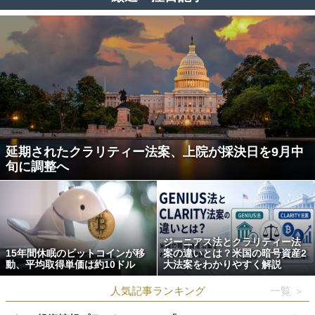
延期されたクラリティー法案、上院が採決日を9月中
旬に調整へ
ジーニアス法とクラリティー法
15年間休眠のビットコインが移
案の違いとは？米国の暗号資産2
動、平均取得単価は約10ドル
大法案をわかりやすく解説
人気記事ランキング
一覧 ＞