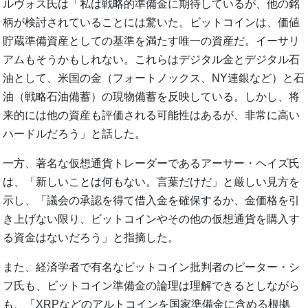
ルヴォス氏は「私は戦略的準備金に期待しているが、他の銘
柄が検討されていることには驚いた。ビットコインは、価値
貯蔵準備資産としての基準を満たす唯一の資産だ。イーサリ
アムもそうかもしれない。これらはデジタル金とデジタル石
油として、米国の金（フォートノックス、NY連銀など）と石
油（戦略石油備蓄）の現物備蓄を反映している。しかし、将
来的には他の資産も評価される可能性はあるが、非常に高い
ハードルだろう」と話した。
一方、著名な仮想通貨トレーダーであるアーサー・ヘイズ氏
は、「新しいことは何もない。言葉だけだ」と厳しい見方を
示し、「議会の承認を得て借入金を確保するか、金価格を引
き上げない限り、ビットコインやその他の仮想通貨を購入す
る資金はないだろう」と指摘した。
また、経済学者で有名なビットコイン批判者のピーター・シ
フ氏も、ビットコイン準備金の論理は理解できるとしながら
も、「XRPなどのアルトコインを国家準備金に含める根拠