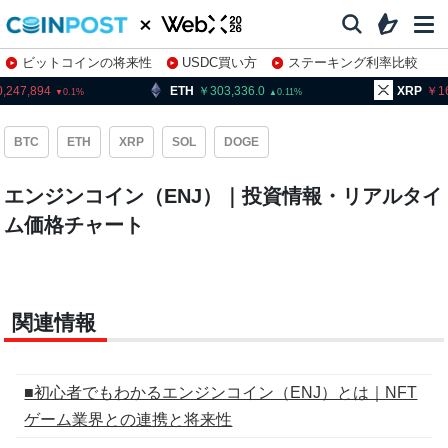
ビットコインの将来性
USDC買い方
ステーキング利率比較
株特集・関連銘柄
0,247,894
ETH
303,336.0
XRP
1
0.1
0.11
BTC
ETH
XRP
SOL
DOGE
エンジンコイン（ENJ）｜投資情報・リアルタイ
ム価格チャート
関連情報
■初心者でもわかるエンジンコイン（ENJ）とは｜NFT
ゲーム業界との連携と将来性