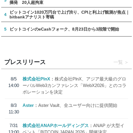
3
摘発 20人超拘束
ビットコイン1020万円台で上げ渋り、CPIと利上げ観測が焦点｜
4
bitbankアナリスト寄稿
5
ビットコインのeCashフォーク、8月23日から3段階で開始
プレスリリース
一覧
8/5
株式会社PlnX
株式会社PlnX、アジア最大級のグロ
14:00
ーバルWeb3カンファレンス「WebX2026」とのコラ
ボレーションを決定
8/3
Aster
Aster Vault、全ユーザー向けに提供開始
11:30
7/31
株式会社ANAPホールディングス
ANAP が大型イ
13:00
ベント「BITCOIN JAPAN 2026」開催決定