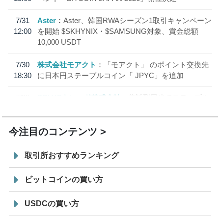
7/31
Aster
Aster、韓国RWAシーズン1取引キャンペーン
12:00
を開始 $SKHYNIX・$SAMSUNG対象、賞金総額
10,000 USDT
7/30
株式会社モアクト
「モアクト」 のポイント交換先
18:30
に日本円ステーブルコイン「 JPYC」を追加
7/29
SBI VCトレード株式会社
信託型円建てステーブル
19:30
コイン「JPYSC」徹底解説セミナーを開催
今注目のコンテンツ
取引所おすすめランキング
ビットコインの買い方
USDCの買い方