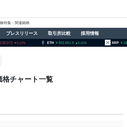
株特集・関連銘柄
プレスリリース
取引所比較
採用情報
30,073
ETH
302,661.0
XRP
163
0.12
0.21
価格チャート一覧