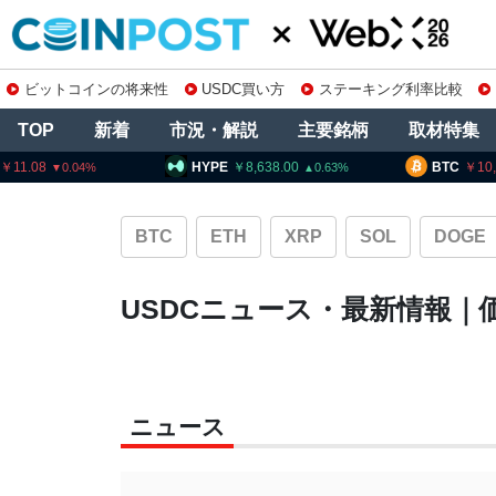
ビットコインの将来性
USDC買い方
ステーキング利率比較
TOP
新着
市況・解説
主要銘柄
取材特集
HYPE
8,638.00
BTC
10,2
0.63
BTC
ETH
XRP
SOL
DOGE
USDCニュース・最新情報｜
ニュース