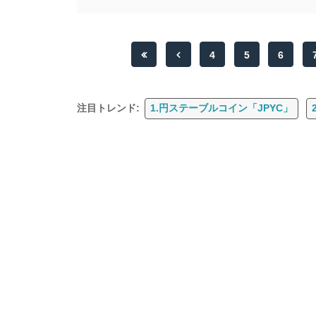
4
5
6
注目トレンド:
1.円ステーブルコイン「JPYC」