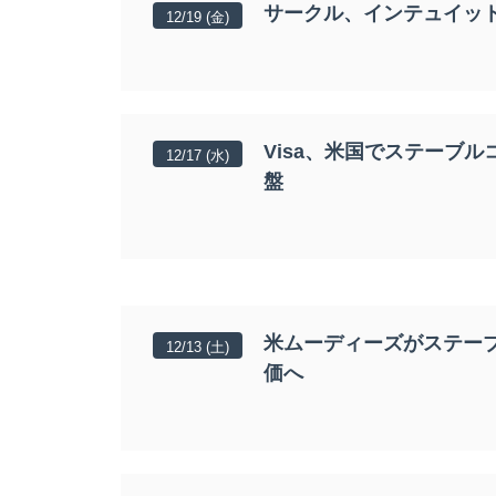
サークル、インテュイット
12/19 (金)
Visa、米国でステーブ
12/17 (水)
盤
米ムーディーズがステー
12/13 (土)
価へ