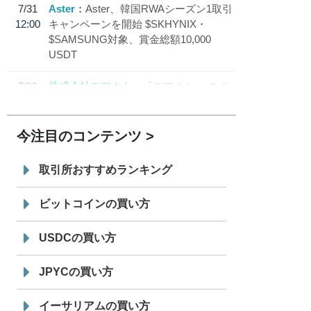
7/31
Aster
Aster、韓国RWAシーズン1取引
12:00
キャンペーンを開始 $SKHYNIX・
$SAMSUNG対象、賞金総額10,000
USDT
7/30
株式会社モアクト
「モアクト」 のポ
18:30
イント交換先に日本円ステーブルコイン
「 JPYC」を追加
今注目のコンテンツ
7/29
SBI VCトレード株式会社
信託型円建
19:30
てステーブルコイン「JPYSC」徹底解
取引所おすすめランキング
説セミナーを開催
ビットコインの買い方
USDCの買い方
JPYCの買い方
イーサリアムの買い方