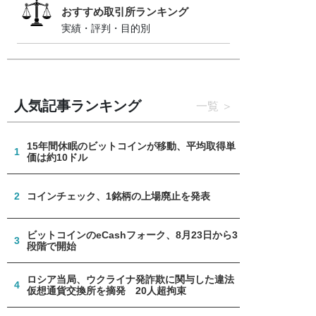
おすすめ取引所ランキング
実績・評判・目的別
人気記事ランキング
一覧
15年間休眠のビットコインが移動、平均取得単
1
価は約10ドル
2
コインチェック、1銘柄の上場廃止を発表
ビットコインのeCashフォーク、8月23日から3
3
段階で開始
ロシア当局、ウクライナ発詐欺に関与した違法
4
仮想通貨交換所を摘発 20人超拘束