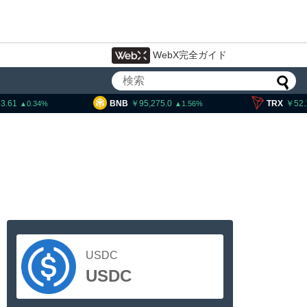
WebX完全ガイド
.61
BNB
95,275.0
TRX
52.1
0.34
1.56
USDC
USDC