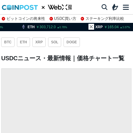
ビットコインの将来性
USDC買い方
ステーキング利率比較
株特集・関連銘柄
ETH
303,712.0
XRP
165.04
0.76
3.07
BTC
ETH
XRP
SOL
DOGE
USDCニュース・最新情報｜価格チャート一覧