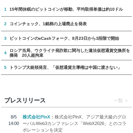
1
15年間休眠のビットコインが移動、平均取得単価は約10ドル
2
コインチェック、1銘柄の上場廃止を発表
3
ビットコインのeCashフォーク、8月23日から3段階で開始
ロシア当局、ウクライナ発詐欺に関与した違法仮想通貨交換所を
4
摘発 20人超拘束
5
トランプ大統領発言、「仮想通貨主導権は中国に渡さない」
プレスリリース
一覧
8/5
株式会社PlnX
株式会社PlnX、アジア最大級のグロ
14:00
ーバルWeb3カンファレンス「WebX2026」とのコラ
ボレーションを決定