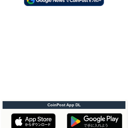
CoinPost App DL