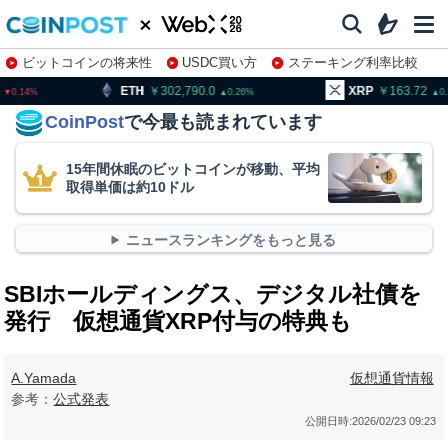
ビットコインの将来性
USDC買い方
ステーキング利率比較
株特集・関連銘柄
302,790.0
XRP
163.72
BNB
0.26
0.31
CoinPost
で今最も読まれています
15年間休眠のビットコインが移動、平均
取得単価は約10ドル
ニュースランキングをもっと見る
SBIホールディングス、デジタル社債を
発行 仮想通貨XRP付与の特典も
A.Yamada
仮想通貨情報
参考：
公式発表
公開日時:
2026/02/23 09:23