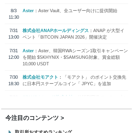
8/3
Aster
Aster Vault、全ユーザー向けに提供開始
11:30
7/31
株式会社ANAPホールディングス
ANAP が大型イ
13:00
ベント「BITCOIN JAPAN 2026」開催決定
7/31
Aster
Aster、韓国RWAシーズン1取引キャンペーン
12:00
を開始 $SKHYNIX・$SAMSUNG対象、賞金総額
10,000 USDT
7/30
株式会社モアクト
「モアクト」 のポイント交換先
18:30
に日本円ステーブルコイン「 JPYC」を追加
7/29
SBI VCトレード株式会社
信託型円建てステーブル
19:30
コイン「JPYSC」徹底解説セミナーを開催
今注目のコンテンツ
取引所おすすめランキング