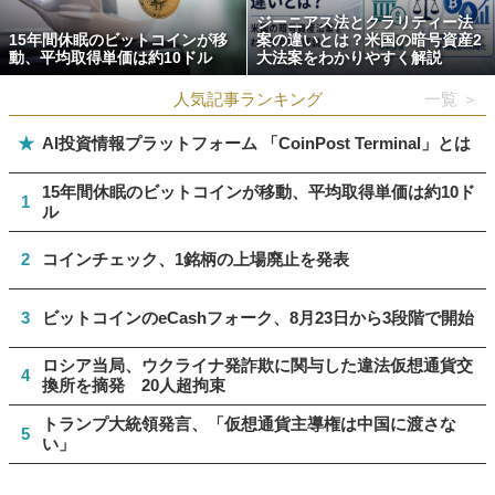
ジーニアス法とクラリティー法
15年間休眠のビットコインが移
案の違いとは？米国の暗号資産2
動、平均取得単価は約10ドル
大法案をわかりやすく解説
人気記事ランキング
一覧 ＞
★
AI投資情報プラットフォーム 「CoinPost Terminal」とは
15年間休眠のビットコインが移動、平均取得単価は約10ド
1
ル
2
コインチェック、1銘柄の上場廃止を発表
3
ビットコインのeCashフォーク、8月23日から3段階で開始
ロシア当局、ウクライナ発詐欺に関与した違法仮想通貨交
4
換所を摘発 20人超拘束
トランプ大統領発言、「仮想通貨主導権は中国に渡さな
5
い」