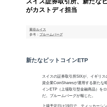
スイス証券取引所、新たなビッ
がカストディ担当
菊谷ルイス
参考：
ブルームバーグ
新たなビットコインETP
スイスの証券取引所SIXが、イギリ
資企業CoinSharesが運用する新た
インETP（上場取引型金融商品）を
だ。ブルームバーグが報じた。
上場予定日は19日で、ティッカーシン