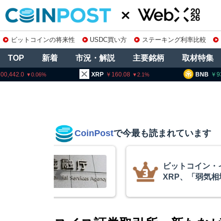
ビットコインの将来性
USDC買い方
ステーキング利率比較
TOP
新着
市況・解説
主要銘柄
取材特集
00,442.0
XRP
160.08
BNB
9
0.06
2.1
CoinPost
で今最も読まれています
庫制限強化を
ビットコイン・
 金融庁と警
XRP、「弱気
的な兆候」＝ク