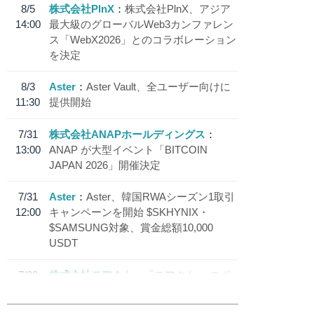
8/5
株式会社PlnX
株式会社PlnX、アジア
14:00
最大級のグローバルWeb3カンファレン
ス「WebX2026」とのコラボレーション
を決定
8/3
Aster
Aster Vault、全ユーザー向けに
11:30
提供開始
7/31
株式会社ANAPホールディングス
13:00
ANAP が大型イベント「BITCOIN
JAPAN 2026」開催決定
7/31
Aster
Aster、韓国RWAシーズン1取引
12:00
キャンペーンを開始 $SKHYNIX・
$SAMSUNG対象、賞金総額10,000
USDT
7/30
株式会社モアクト
「モアクト」 のポ
18:30
イント交換先に日本円ステーブルコイン
「 JPYC」を追加