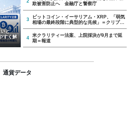
2
欺被害防止へ 金融庁と警察庁
ビットコイン・イーサリアム・XRP、「弱気
3
相場の最終段階に典型的な兆候」＝クリプト
クアント
違いと
米クラリティー法案、上院採決が9月まで延
やすく解
4
期＝報道
停滞中の米クラリティー法案、トランプ政権
5
が倫理規定協議に着手
通貨データ