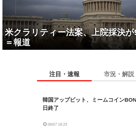
米クラリティー法案、上院採決が
＝報道
注目・速報
市況・解説
韓国アップビット、ミームコインBON
日終了
08/07 18:25