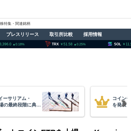
株特集・関連銘柄
プレスリリース
取引所比較
採用情報
3,396.0
TRX
51.58
SOL
11,
0.18
0.25
イーサリアム・
コインチ
相場の最終段階に典型
を発表
リプトクアント