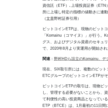
資信託（ETF）､上場投資証券（ET
所に上場し特定の指標の値動きに連動
（
文章
野村証券引用）
ビットコインETPは、現物のビット
「Komainu（コマイヌ）」が行う。Ko
グス、およびデジタル資産のセキュリテ
で、2020年8月より実運用が開始され
関連
：
野村HDら設立のKomainu
現在、SIX取引所には、複数のビットコ
ETCグループのビットコインETPが
ビットコインETPの取引は、現物ビ
し、管理する必要がないことから、資
て利便性の高い投資商品となっている
ETP（BTCE）は、1月最初の11