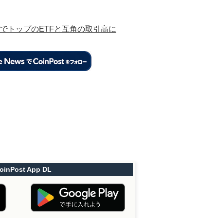
でトップのETFと互角の取引高に
oinPost App DL