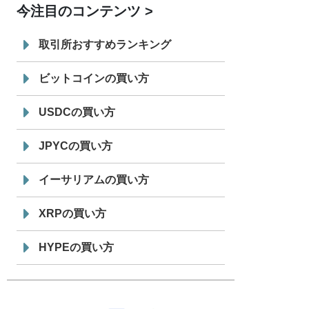
今注目のコンテンツ
7/29
SBI VCトレード株式会社
信託型円建
19:30
てステーブルコイン「JPYSC」徹底解
取引所おすすめランキング
説セミナーを開催
ビットコインの買い方
USDCの買い方
JPYCの買い方
イーサリアムの買い方
XRPの買い方
HYPEの買い方