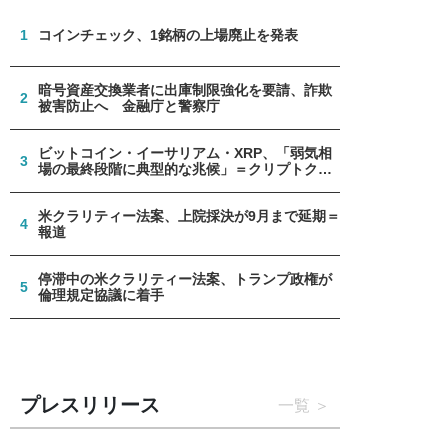
1
コインチェック、1銘柄の上場廃止を発表
暗号資産交換業者に出庫制限強化を要請、詐欺
2
被害防止へ 金融庁と警察庁
ビットコイン・イーサリアム・XRP、「弱気相
3
場の最終段階に典型的な兆候」＝クリプトクア
ント
米クラリティー法案、上院採決が9月まで延期＝
4
報道
停滞中の米クラリティー法案、トランプ政権が
5
倫理規定協議に着手
プレスリリース
一覧