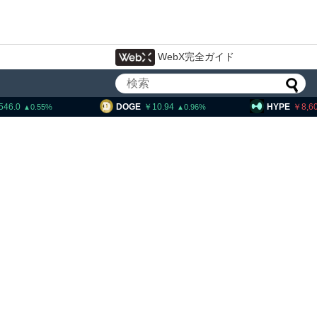
WebX完全ガイド
546.0
DOGE
10.94
HYPE
8,6
0.55
0.96
ェック、1銘柄の上場廃止