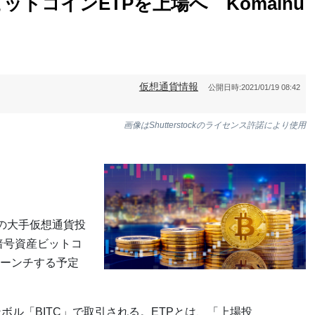
トコインETPを上場へ Komainu
仮想通貨情報
公開日時:
2021/01/19 08:42
画像はShutterstockのライセンス許諾により使用
スの大手仮想通貨投
な暗号資産ビットコ
ローンチする予定
ボル「BITC」で取引される。ETPとは、「上場投