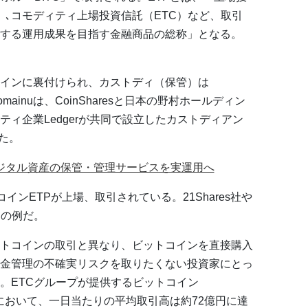
N）､コモディティ上場投資信託（ETC）など、取引
する運用成果を目指す金融商品の総称」となる。
コインに裏付けられ、カストディ（保管）は
mainuは、CoinSharesと日本の野村ホールディン
ィ企業Ledgerが共同で設立したカストディアン
た。
、デジタル資産の保管・管理サービスを実運用へ
インETPが上場、取引されている。21Shares社や
その例だ。
ットコインの取引と異なり、ビットコインを直接購入
金管理の不確実リスクを取りたくない投資家にとっ
。ETCグループが提供するビットコイン
日間において、一日当たりの平均取引高は約72億円に達