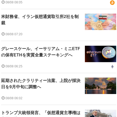
08/08 08:05
米財務省、イラン仮想通貨取引所2社を制
裁
08/08 07:20
グレースケール、イーサリアム・ミニETF
の保有ETHを実質全量ステーキングへ
08/08 06:25
延期されたクラリティー法案、上院が採決
日を9月中旬に調整へ
08/08 06:02
トランプ大統領発言、「仮想通貨主導権は