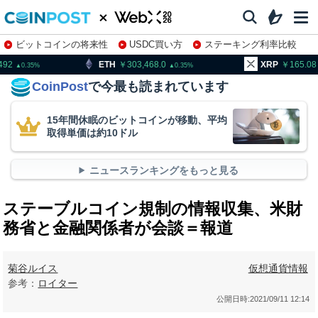
ビットコインの将来性
USDC買い方
ステーキング利率比較
株特集・関連銘柄
TH
303,468.0
XRP
165.08
BN
0.35
1.77
CoinPost
で今最も読まれています
15年間休眠のビットコインが移動、平均
取得単価は約10ドル
ニュースランキングをもっと見る
ステーブルコイン規制の情報収集、米財
務省と金融関係者が会談＝報道
菊谷ルイス
仮想通貨情報
参考：
ロイター
公開日時:
2021/09/11 12:14