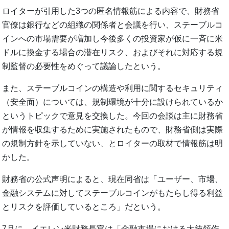
ロイターが引用した3つの匿名情報筋による内容で、財務省
官僚は銀行などの組織の関係者と会議を行い、ステーブルコ
インへの市場需要が増加し今後多くの投資家が仮に一斉に米
ドルに換金する場合の潜在リスク、およびそれに対応する規
制監督の必要性をめぐって議論したという。
また、ステーブルコインの構造や利用に関するセキュリティ
（安全面）については、規制環境が十分に設けられているか
というトピックで意見を交換した。今回の会談は主に財務省
が情報を収集するために実施されたもので、財務省側は実際
の規制方針を示していない、とロイターの取材で情報筋は明
かした。
財務省の公式声明によると、現在同省は「ユーザー、市場、
金融システムに対してステーブルコインがもたらし得る利益
とリスクを評価しているところ」だという。
7月に、イエレン米財務長官は「金融市場における大統領作