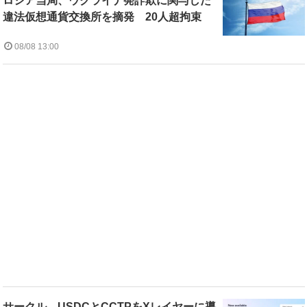
ロシア当局、ウクライナ発詐欺に関与した
違法仮想通貨交換所を摘発 20人超拘束
08/08 13:00
サークル、USDCとCCTPをXレイヤーに導