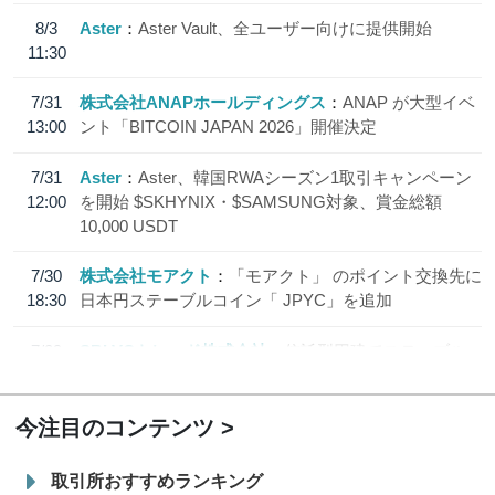
8/3
Aster
Aster Vault、全ユーザー向けに提供開始
11:30
7/31
株式会社ANAPホールディングス
ANAP が大型イベ
13:00
ント「BITCOIN JAPAN 2026」開催決定
7/31
Aster
Aster、韓国RWAシーズン1取引キャンペーン
12:00
を開始 $SKHYNIX・$SAMSUNG対象、賞金総額
10,000 USDT
7/30
株式会社モアクト
「モアクト」 のポイント交換先に
18:30
日本円ステーブルコイン「 JPYC」を追加
7/29
SBI VCトレード株式会社
信託型円建てステーブル
19:30
コイン「JPYSC」徹底解説セミナーを開催
今注目のコンテンツ
取引所おすすめランキング