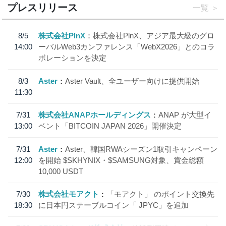
プレスリリース
一覧
8/5
株式会社PlnX
株式会社PlnX、アジア最大級のグロ
14:00
ーバルWeb3カンファレンス「WebX2026」とのコラ
ボレーションを決定
8/3
Aster
Aster Vault、全ユーザー向けに提供開始
11:30
7/31
株式会社ANAPホールディングス
ANAP が大型イ
13:00
ベント「BITCOIN JAPAN 2026」開催決定
7/31
Aster
Aster、韓国RWAシーズン1取引キャンペーン
12:00
を開始 $SKHYNIX・$SAMSUNG対象、賞金総額
10,000 USDT
7/30
株式会社モアクト
「モアクト」 のポイント交換先
18:30
に日本円ステーブルコイン「 JPYC」を追加