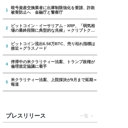
暗号資産交換業者に出庫制限強化を要請、詐欺
1
被害防止へ 金融庁と警察庁
ビットコイン・イーサリアム・XRP、「弱気相
2
場の最終段階に典型的な兆候」＝クリプトクア
ント
ビットコイン流出6.58万BTC、売り枯れ指標は
3
接近＝グラスノード
停滞中の米クラリティー法案、トランプ政権が
4
倫理規定協議に着手
米クラリティー法案、上院採決が9月まで延期＝
5
報道
プレスリリース
一覧