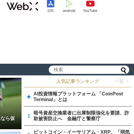
iOS
android
YouTube
人気記事ランキング
一覧 ＞
AI投資情報プラットフォーム 「CoinPost
★
Terminal」とは
暗号資産交換業者に出庫制限強化を要請、詐
1
立なら仮
欺被害防止へ 金融庁と警察庁
ビットコイン・イーサリアム・XRP、「弱気