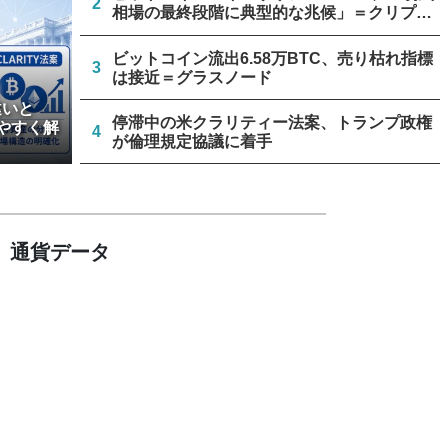
2
相場の最終段階に典型的な兆候」＝クリプト
クアント
ビットコイン流出6.58万BTC、売り枯れ指標
3
は接近＝グラスノード
違いと
停滞中の米クラリティー法案、トランプ政権
やすく解
4
が倫理規定協議に着手
米クラリティー法案、上院採決が9月まで延
5
期＝報道
通貨データ