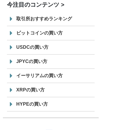
今注目のコンテンツ
7/29
SBI VCトレード株式会社
信託型円建
19:30
てステーブルコイン「JPYSC」徹底解
取引所おすすめランキング
説セミナーを開催
ビットコインの買い方
USDCの買い方
JPYCの買い方
イーサリアムの買い方
XRPの買い方
HYPEの買い方