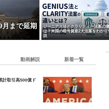
9月まで延期
ジーニアス法とクラリティー法案の
は？米国の暗号資産2大法案をわかり
説
動画解説
新着一覧
累計取引高500億ド