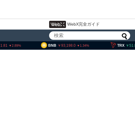
WebX完全ガイド
BNB
93,198.0
TRX
51.83
1.34
0.06
ットコイン流出6.58万BTC、売り
れ指標は接近＝グラスノード