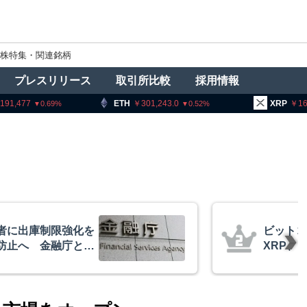
株特集・関連銘柄
プレスリリース
取引所比較
採用情報
ETH
301,243.0
XRP
161.81
0.52
2.89
イン・イーサリアム・
ビ
「弱気相場の最終段階に典型
枯
」＝クリプトクアント