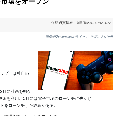
子市場をオープン
仮想通貨情報
公開日時:
2022/07/12 06:22
画像はShutterstockのライセンス許諾により使用
ップ」は独自の
2月に計画を明か
技術を利用。5月には電子市場のローンチに先んじ
トをローンチした経緯がある。