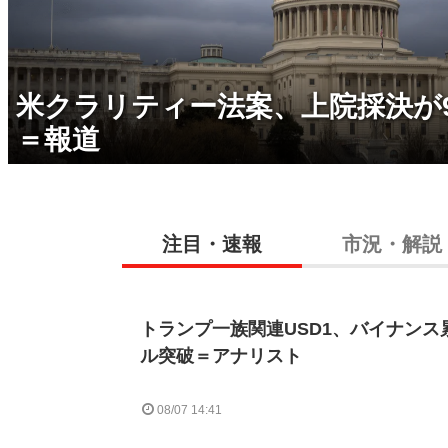
米クラリティー法案、上院採決が
＝報道
注目・速報
市況・解説
トランプ一族関連USD1、バイナンス
ル突破＝アナリスト
08/07 14:41