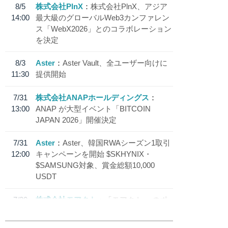
8/5
株式会社PlnX
株式会社PlnX、アジア
14:00
最大級のグローバルWeb3カンファレン
ス「WebX2026」とのコラボレーション
を決定
8/3
Aster
Aster Vault、全ユーザー向けに
11:30
提供開始
7/31
株式会社ANAPホールディングス
13:00
ANAP が大型イベント「BITCOIN
JAPAN 2026」開催決定
7/31
Aster
Aster、韓国RWAシーズン1取引
12:00
キャンペーンを開始 $SKHYNIX・
$SAMSUNG対象、賞金総額10,000
USDT
7/30
株式会社モアクト
「モアクト」 のポ
18:30
イント交換先に日本円ステーブルコイン
「 JPYC」を追加