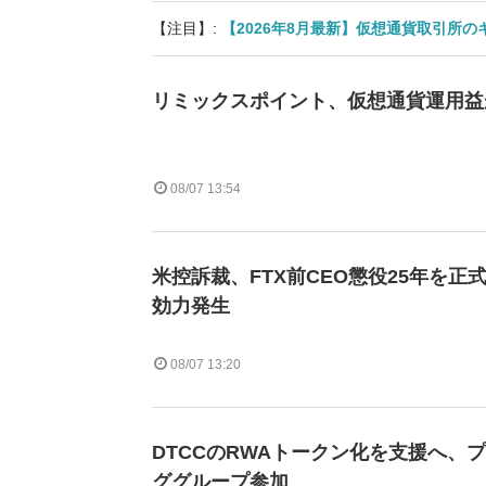
【注目】:
【2026年8月最新】仮想通貨取引所
リミックスポイント、仮想通貨運用益が
08/07 13:54
米控訴裁、FTX前CEO懲役25年を正
効力発生
08/07 13:20
DTCCのRWAトークン化を支援へ、
ググループ参加