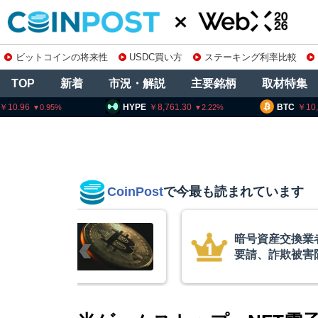
ビットコインの将来性
USDC買い方
ステーキング利率比較
TOP
新着
市況・解説
主要銘柄
取材特集
HYPE
8,761.30
BTC
10,191,477
2.22
0.69
CoinPost
で今最も読まれています
に出庫制限強化を
ビットコ
止へ 金融庁と警
XRP、
的な兆候