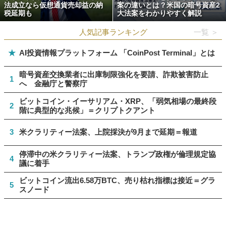
法成立なら仮想通貨売却益の納
案の違いとは？米国の暗号資産2
税延期も
大法案をわかりやすく解説
人気記事ランキング
一覧 ＞
★
AI投資情報プラットフォーム 「CoinPost Terminal」とは
暗号資産交換業者に出庫制限強化を要請、詐欺被害防止
1
へ 金融庁と警察庁
ビットコイン・イーサリアム・XRP、「弱気相場の最終段
2
階に典型的な兆候」＝クリプトクアント
3
米クラリティー法案、上院採決が9月まで延期＝報道
停滞中の米クラリティー法案、トランプ政権が倫理規定協
4
議に着手
ビットコイン流出6.58万BTC、売り枯れ指標は接近＝グラ
5
スノード