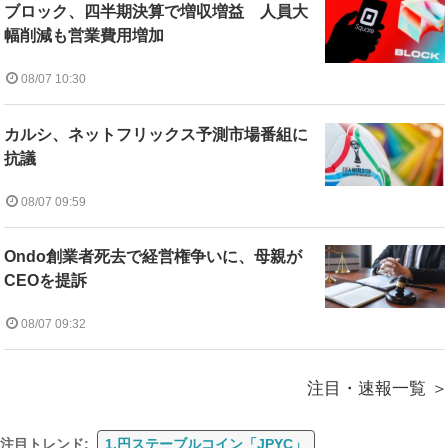
ブロック、四半期決算で増収増益 人員大
幅削減も営業費用増加
08/07 10:30
カルシ、ネットフリックス予測市場番組に
抗議
08/07 09:59
Ondo創業者死去で経営権争いに、母親が
CEOを提訴
08/07 09:32
注目・速報一覧
注目トレンド:
1.円ステーブルコイン「JPYC」