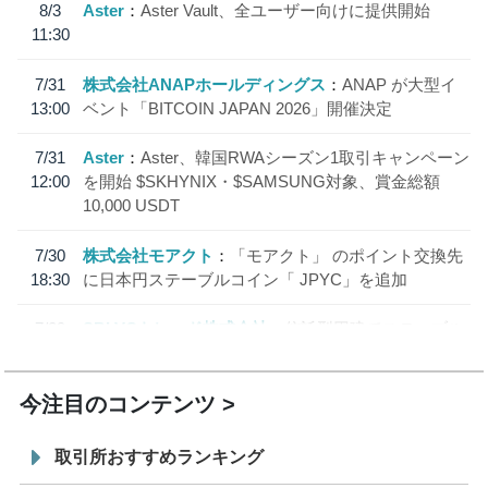
8/3
Aster
Aster Vault、全ユーザー向けに提供開始
11:30
7/31
株式会社ANAPホールディングス
ANAP が大型イ
13:00
ベント「BITCOIN JAPAN 2026」開催決定
7/31
Aster
Aster、韓国RWAシーズン1取引キャンペーン
12:00
を開始 $SKHYNIX・$SAMSUNG対象、賞金総額
10,000 USDT
7/30
株式会社モアクト
「モアクト」 のポイント交換先
18:30
に日本円ステーブルコイン「 JPYC」を追加
7/29
SBI VCトレード株式会社
信託型円建てステーブル
19:30
コイン「JPYSC」徹底解説セミナーを開催
今注目のコンテンツ
取引所おすすめランキング