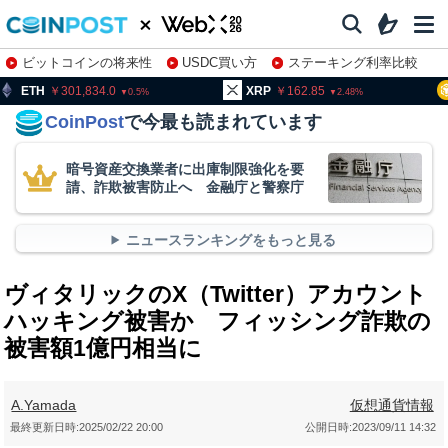
ビットコインの将来性
USDC買い方
ステーキング利率比較
株特集・関連銘柄
301,834.0
XRP
162.85
BNB
9
0.5
2.48
CoinPost
で今最も読まれています
暗号資産交換業者に出庫制限強化を要
請、詐欺被害防止へ 金融庁と警察庁
ニュースランキングをもっと見る
ヴィタリックのX（Twitter）アカウント
ハッキング被害か フィッシング詐欺の
被害額1億円相当に
A.Yamada
仮想通貨情報
最終更新日時:
2025/02/22 20:00
公開日時:
2023/09/11 14:32