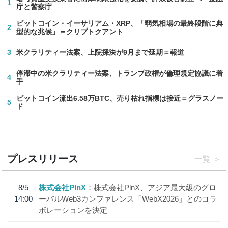
1
庁と警察庁
ビットコイン・イーサリアム・XRP、「弱気相場の最終段階に典
2
型的な兆候」＝クリプトクアント
3
米クラリティー法案、上院採決が9月まで延期＝報道
停滞中の米クラリティー法案、トランプ政権が倫理規定協議に着
4
手
ビットコイン流出6.58万BTC、売り枯れ指標は接近＝グラスノー
5
ド
プレスリリース
一覧
8/5
株式会社PlnX
株式会社PlnX、アジア最大級のグロ
14:00
ーバルWeb3カンファレンス「WebX2026」とのコラ
ボレーションを決定