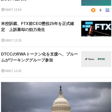
08/07 13:54
米控訴裁、FTX前CEO懲役25年を正式確
定 上訴棄却の効力発生
08/07 13:20
DTCCのRWAトークン化を支援へ、プルー
ムがワーキンググループ参加
08/07 12:45