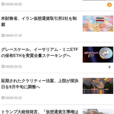
08/08 08:05
米財務省、イラン仮想通貨取引所2社を制
裁
08/08 07:20
グレースケール、イーサリアム・ミニETF
の保有ETHを実質全量ステーキングへ
08/08 06:25
延期されたクラリティー法案、上院が採決
日を9月中旬に調整へ
08/08 06:02
トランプ大統領発言、「仮想通貨主導権は