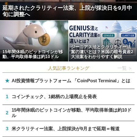
延期されたクラリティー法案、上院が採決日を9月中
旬に調整へ
ジーニアス法とクラリティー法
15年間休眠のビットコインが移
案の違いとは？米国の暗号資産2
動、平均取得単価は約10ドル
大法案をわかりやすく解説
人気記事ランキング
一覧 ＞
★
AI投資情報プラットフォーム 「CoinPost Terminal」とは
1
コインチェック、1銘柄の上場廃止を発表
15年間休眠のビットコインが移動、平均取得単価は約10ド
2
ル
3
米クラリティー法案、上院採決が9月まで延期＝報道