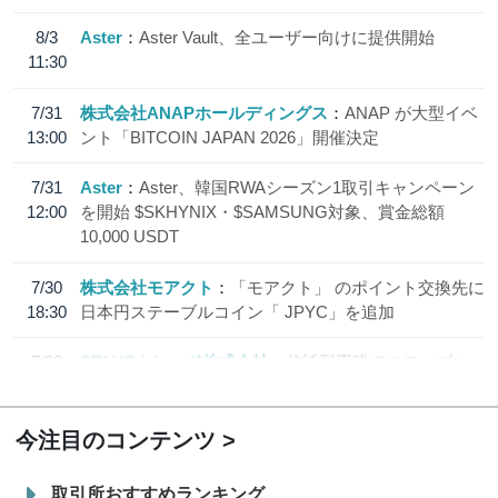
8/3
Aster
Aster Vault、全ユーザー向けに提供開始
11:30
7/31
株式会社ANAPホールディングス
ANAP が大型イベ
13:00
ント「BITCOIN JAPAN 2026」開催決定
7/31
Aster
Aster、韓国RWAシーズン1取引キャンペーン
12:00
を開始 $SKHYNIX・$SAMSUNG対象、賞金総額
10,000 USDT
7/30
株式会社モアクト
「モアクト」 のポイント交換先に
18:30
日本円ステーブルコイン「 JPYC」を追加
7/29
SBI VCトレード株式会社
信託型円建てステーブル
19:30
コイン「JPYSC」徹底解説セミナーを開催
今注目のコンテンツ
取引所おすすめランキング