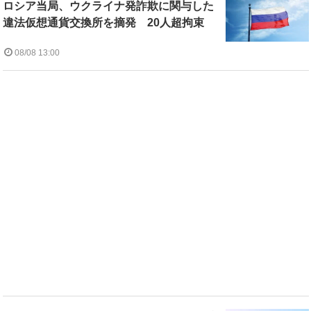
ロシア当局、ウクライナ発詐欺に関与した
違法仮想通貨交換所を摘発 20人超拘束
08/08 13:00