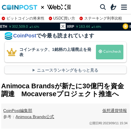
ビットコインの将来性
USDC買い方
ステーキング利率比較
株特集・関連銘柄
02,509.0
XRP
163.44
BNB
9
0.42
0.49
CoinPost
で今最も読まれています
コインチェック、1銘柄の上場廃止を発
表
ニュースランキングをもっと見る
Animoca Brandsが新たに30億円を資金
調達 Mocaverseプロジェクト推進へ
CoinPost編集部
仮想通貨情報
参考：
Animoca Brands公式
公開日時:
2023/09/11 15:34