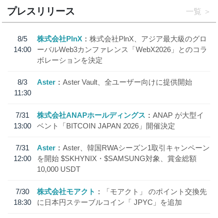
プレスリリース
一覧
8/5
株式会社PlnX
株式会社PlnX、アジア最大級のグロ
14:00
ーバルWeb3カンファレンス「WebX2026」とのコラ
ボレーションを決定
8/3
Aster
Aster Vault、全ユーザー向けに提供開始
11:30
7/31
株式会社ANAPホールディングス
ANAP が大型イ
13:00
ベント「BITCOIN JAPAN 2026」開催決定
7/31
Aster
Aster、韓国RWAシーズン1取引キャンペーン
12:00
を開始 $SKHYNIX・$SAMSUNG対象、賞金総額
10,000 USDT
7/30
株式会社モアクト
「モアクト」 のポイント交換先
18:30
に日本円ステーブルコイン「 JPYC」を追加