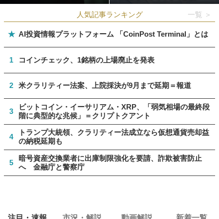
人気記事ランキング
一覧 ＞
★
AI投資情報プラットフォーム 「CoinPost Terminal」とは
1
コインチェック、1銘柄の上場廃止を発表
2
米クラリティー法案、上院採決が9月まで延期＝報道
ビットコイン・イーサリアム・XRP、「弱気相場の最終段
3
階に典型的な兆候」＝クリプトクアント
トランプ大統領、クラリティー法成立なら仮想通貨売却益
4
の納税延期も
暗号資産交換業者に出庫制限強化を要請、詐欺被害防止
5
へ 金融庁と警察庁
注目・速報
市況・解説
動画解説
新着一覧