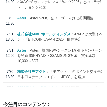
14:00
バルWeb3カンファレンス「WebX2026」とのコラボ
レーションを決定
8/3
Aster
Aster Vault、全ユーザー向けに提供開始
11:30
7/31
株式会社ANAPホールディングス
ANAP が大型イベ
13:00
ント「BITCOIN JAPAN 2026」開催決定
7/31
Aster
Aster、韓国RWAシーズン1取引キャンペーン
12:00
を開始 $SKHYNIX・$SAMSUNG対象、賞金総額
10,000 USDT
7/30
株式会社モアクト
「モアクト」 のポイント交換先に
18:30
日本円ステーブルコイン「 JPYC」を追加
7/29
SBI VCトレード株式会社
信託型円建てステーブル
19:30
コイン「JPYSC」徹底解説セミナーを開催
今注目のコンテンツ