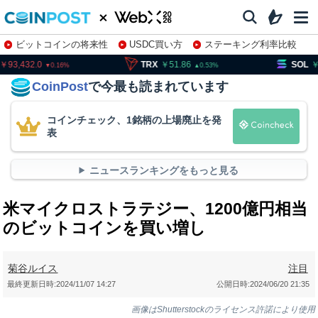
ビットコインの将来性
USDC買い方
ステーキング利率比較
株特集・関連銘柄
93,432.0
TRX
51.86
SOL
11
0.16
0.53
CoinPost
で今最も読まれています
コインチェック、1銘柄の上場廃止を発
表
ニュースランキングをもっと見る
米マイクロストラテジー、1200億円相当
のビットコインを買い増し
菊谷ルイス
注目
最終更新日時:
2024/11/07 14:27
公開日時:
2024/06/20 21:35
画像はShutterstockのライセンス許諾により使用