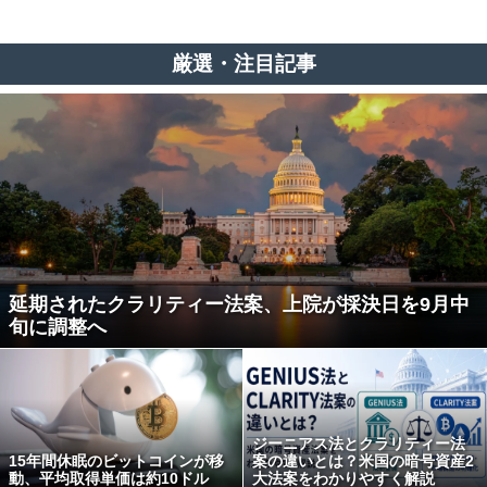
厳選・注目記事
延期されたクラリティー法案、上院が採決日を9月中
旬に調整へ
ジーニアス法とクラリティー法
15年間休眠のビットコインが移
案の違いとは？米国の暗号資産2
動、平均取得単価は約10ドル
大法案をわかりやすく解説