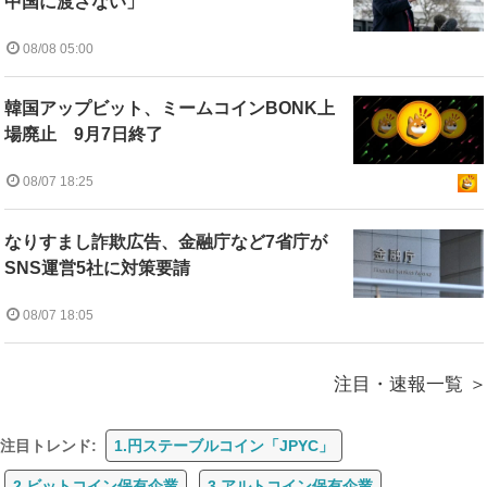
中国に渡さない」
08/08 05:00
韓国アップビット、ミームコインBONK上
場廃止 9月7日終了
08/07 18:25
なりすまし詐欺広告、金融庁など7省庁が
SNS運営5社に対策要請
08/07 18:05
注目・速報一覧
注目トレンド:
1.円ステーブルコイン「JPYC」
2.ビットコイン保有企業
3.アルトコイン保有企業