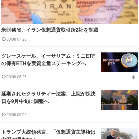
米財務省、イラン仮想通貨取引所2社を制裁
08/08 07:20
グレースケール、イーサリアム・ミニETF
の保有ETHを実質全量ステーキングへ
08/08 06:25
延期されたクラリティー法案、上院が採決
日を9月中旬に調整へ
08/08 06:02
トランプ大統領発言、「仮想通貨主導権は