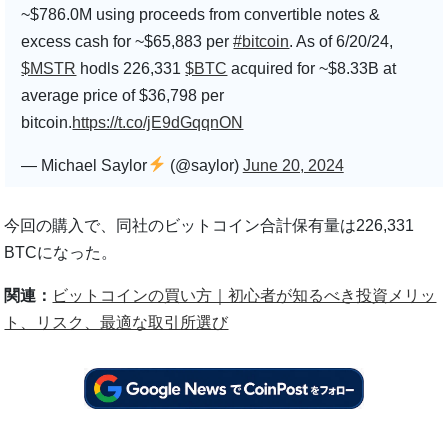
~$786.0M using proceeds from convertible notes &
excess cash for ~$65,883 per
#bitcoin
. As of 6/20/24,
$MSTR
hodls 226,331
$BTC
acquired for ~$8.33B at
average price of $36,798 per
bitcoin.
https://t.co/jE9dGqqnON
— Michael Saylor
(@saylor)
June 20, 2024
今回の購入で、同社のビットコイン合計保有量は226,331
BTCになった。
関連：
ビットコインの買い方｜初心者が知るべき投資メリッ
ト、リスク、最適な取引所選び