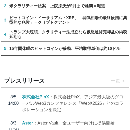
2
米クラリティー法案、上院採決が9月まで延期＝報道
ビットコイン・イーサリアム・XRP、「弱気相場の最終段階に典
3
型的な兆候」＝クリプトクアント
トランプ大統領、クラリティー法成立なら仮想通貨売却益の納税
4
延期も
5
15年間休眠のビットコインが移動、平均取得単価は約10ドル
プレスリリース
一覧
8/5
株式会社PlnX
株式会社PlnX、アジア最大級のグロ
14:00
ーバルWeb3カンファレンス「WebX2026」とのコラ
ボレーションを決定
8/3
Aster
Aster Vault、全ユーザー向けに提供開始
11:30