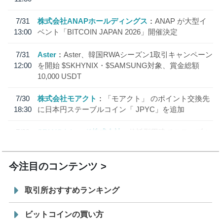
7/31
株式会社ANAPホールディングス
ANAP が大型イ
13:00
ベント「BITCOIN JAPAN 2026」開催決定
7/31
Aster
Aster、韓国RWAシーズン1取引キャンペーン
12:00
を開始 $SKHYNIX・$SAMSUNG対象、賞金総額
10,000 USDT
7/30
株式会社モアクト
「モアクト」 のポイント交換先
18:30
に日本円ステーブルコイン「 JPYC」を追加
7/29
SBI VCトレード株式会社
信託型円建てステーブル
19:30
コイン「JPYSC」徹底解説セミナーを開催
今注目のコンテンツ
取引所おすすめランキング
ビットコインの買い方