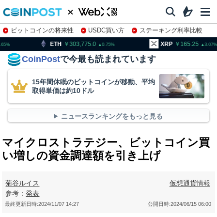
ビットコインの将来性
USDC買い方
ステーキング利率比較
株特集・関連銘柄
H
303,775.0
XRP
165.25
BN
0.75
3.07
CoinPost
で今最も読まれています
15年間休眠のビットコインが移動、平均
取得単価は約10ドル
ニュースランキングをもっと見る
マイクロストラテジー、ビットコイン買
い増しの資金調達額を引き上げ
菊谷ルイス
仮想通貨情報
参考：
発表
最終更新日時:
2024/11/07 14:27
公開日時:
2024/06/15 06:00