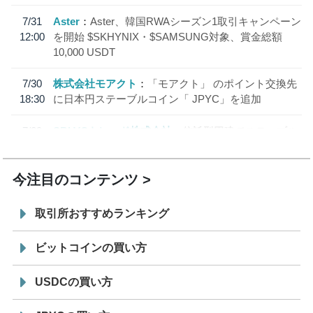
7/31
Aster
Aster、韓国RWAシーズン1取引キャンペーン
12:00
を開始 $SKHYNIX・$SAMSUNG対象、賞金総額
10,000 USDT
7/30
株式会社モアクト
「モアクト」 のポイント交換先
18:30
に日本円ステーブルコイン「 JPYC」を追加
7/29
SBI VCトレード株式会社
信託型円建てステーブル
19:30
コイン「JPYSC」徹底解説セミナーを開催
今注目のコンテンツ
取引所おすすめランキング
ビットコインの買い方
USDCの買い方