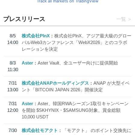
Track all markets on TradingView
プレスリリース
一覧
8/5
株式会社PlnX
株式会社PlnX、アジア最大級のグロー
14:00
バルWeb3カンファレンス「WebX2026」とのコラボ
レーションを決定
8/3
Aster
Aster Vault、全ユーザー向けに提供開始
11:30
7/31
株式会社ANAPホールディングス
ANAP が大型イベ
13:00
ント「BITCOIN JAPAN 2026」開催決定
7/31
Aster
Aster、韓国RWAシーズン1取引キャンペーン
12:00
を開始 $SKHYNIX・$SAMSUNG対象、賞金総額
10,000 USDT
7/30
株式会社モアクト
「モアクト」 のポイント交換先に