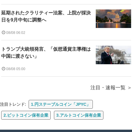
延期されたクラリティー法案、上院が採決
日を9月中旬に調整へ
08/08 06:02
トランプ大統領発言、「仮想通貨主導権は
中国に渡さない」
08/08 05:00
注目・速報一覧
注目トレンド:
1.円ステーブルコイン「JPYC」
2.ビットコイン保有企業
3.アルトコイン保有企業