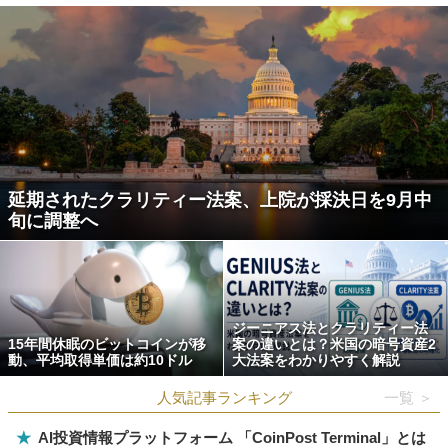
延期されたクラリティー法案、上院が採決日を9月中
旬に調整へ
ジーニアス法とクラリティー法
15年間休眠のビットコインが移
案の違いとは？米国の暗号資産2
動、平均取得単価は約10ドル
大法案をわかりやすく解説
人気記事ランキング
一覧 ＞
★
AI投資情報プラットフォーム 「CoinPost Terminal」とは