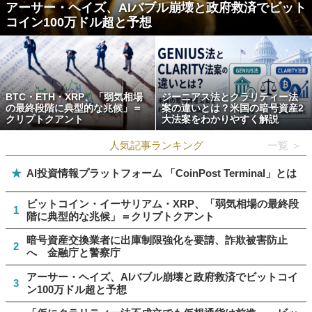
アーサー・ヘイズ、AIバブル崩壊と政府救済でビット
コイン100万ドル超と予想
BTC・ETH・XRP、「弱気相場
ジーニアス法とクラリティー法
の最終段階に典型的な兆候」＝
案の違いとは？米国の暗号資産2
クリプトクアント
大法案をわかりやすく解説
人気記事ランキング
一覧 ＞
★
AI投資情報プラットフォーム 「CoinPost Terminal」とは
ビットコイン・イーサリアム・XRP、「弱気相場の最終段
1
階に典型的な兆候」＝クリプトクアント
暗号資産交換業者に出庫制限強化を要請、詐欺被害防止
2
へ 金融庁と警察庁
アーサー・ヘイズ、AIバブル崩壊と政府救済でビットコイ
3
ン100万ドル超と予想