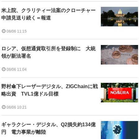
米上院、クラリティー法案のクローチャー
申請見送り続く＝報道
08/06 11:15
ロシア、仮想通貨取引所を登録制に 大統
領が新法署名
08/06 11:04
野村傘下レーザーデジタル、ZIGChainに戦
略出資 TVL1億ドル目標
08/06 10:21
ギャラクシー・デジタル、Q2損失約134億
円 電力事業が離陸