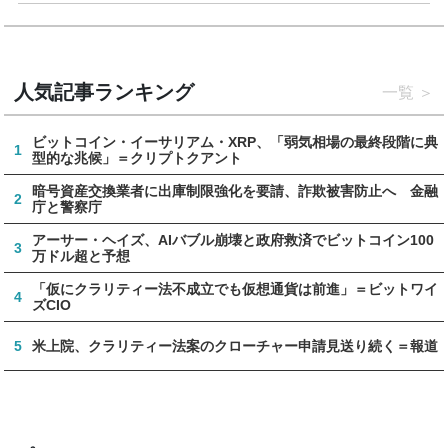
人気記事ランキング
一覧
ビットコイン・イーサリアム・XRP、「弱気相場の最終段階に典
1
型的な兆候」＝クリプトクアント
暗号資産交換業者に出庫制限強化を要請、詐欺被害防止へ 金融
2
庁と警察庁
アーサー・ヘイズ、AIバブル崩壊と政府救済でビットコイン100
3
万ドル超と予想
「仮にクラリティー法不成立でも仮想通貨は前進」＝ビットワイ
4
ズCIO
5
米上院、クラリティー法案のクローチャー申請見送り続く＝報道