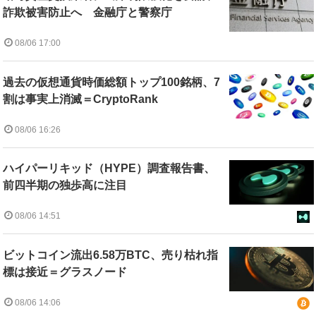
詐欺被害防止へ 金融庁と警察庁
08/06 17:00
過去の仮想通貨時価総額トップ100銘柄、7
割は事実上消滅＝CryptoRank
08/06 16:26
ハイパーリキッド（HYPE）調査報告書、
前四半期の独歩高に注目
08/06 14:51
ビットコイン流出6.58万BTC、売り枯れ指
標は接近＝グラスノード
08/06 14:06