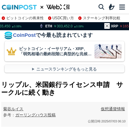
ビットコインの将来性
USDC買い方
ステーキング利率比較
株特集・関連銘柄
ETH
303,452.0
XRP
165.94
0.09
1.98
CoinPost
で今最も読まれています
ビットコイン・イーサリアム・XRP、
「弱気相場の最終段階に典型的な兆候」
＝クリプトクアント
ニュースランキングをもっと見る
リップル、米国銀行ライセンス申請 サ
ークルに続く動き
菊谷ルイス
仮想通貨情報
参考：
ガーリングハウス投稿
公開日時:
2025/07/03 06:10