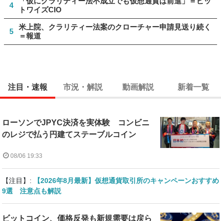
「仮にクラリティー法不成立でも仮想通貨は前進」＝ビッ
4
トワイズCIO
米上院、クラリティー法案のクローチャー申請見送り続く
5
＝報道
注目・速報
市況・解説
動画解説
新着一覧
ローソンでJPYC決済を実体験 コンビニ
のレジで払う円建てステーブルコイン
08/06 19:33
【注目】:
【2026年8月最新】仮想通貨取引所のキャンペーンおすすめ
9選 注意点も解説
ビットコイン、価格反発も新規需要は戻ら