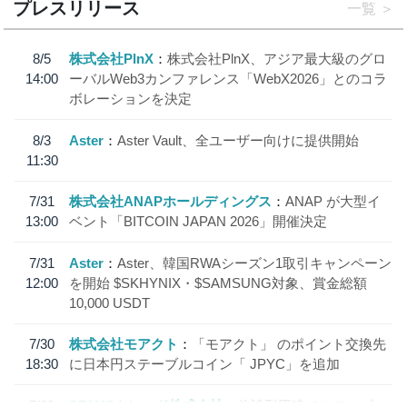
プレスリリース
一覧
8/5
株式会社PlnX
株式会社PlnX、アジア最大級のグロ
14:00
ーバルWeb3カンファレンス「WebX2026」とのコラ
ボレーションを決定
8/3
Aster
Aster Vault、全ユーザー向けに提供開始
11:30
7/31
株式会社ANAPホールディングス
ANAP が大型イ
13:00
ベント「BITCOIN JAPAN 2026」開催決定
7/31
Aster
Aster、韓国RWAシーズン1取引キャンペーン
12:00
を開始 $SKHYNIX・$SAMSUNG対象、賞金総額
10,000 USDT
7/30
株式会社モアクト
「モアクト」 のポイント交換先
18:30
に日本円ステーブルコイン「 JPYC」を追加
7/29
SBI VCトレード株式会社
信託型円建てステーブル