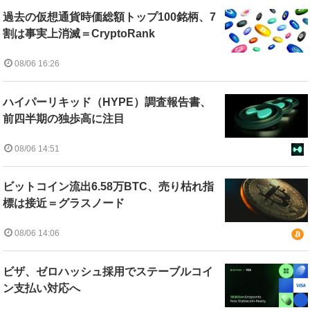
過去の仮想通貨時価総額トップ100銘柄、7
割は事実上消滅＝CryptoRank
08/06 16:26
ハイパーリキッド（HYPE）調査報告書、
前四半期の独歩高に注目
08/06 14:51
ビットコイン流出6.58万BTC、売り枯れ指
標は接近＝グラスノード
08/06 14:06
ビザ、ゼロハッシュ採用でステーブルコイ
ン支払い対応へ