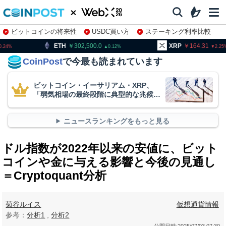
ビットコインの将来性
USDC買い方
ステーキング利率比較
株特集・関連銘柄
302,500.0
XRP
164.31
BNB
0.12
2.25
CoinPost
で今最も読まれています
ビットコイン・イーサリアム・XRP、
「弱気相場の最終段階に典型的な兆候」
＝クリプトクアント
ニュースランキングをもっと見る
ドル指数が2022年以来の安値に、ビット
コインや金に与える影響と今後の見通し
＝Cryptoquant分析
菊谷ルイス
仮想通貨情報
参考：
分析1
,
分析2
公開日時:
2025/07/03 07:30