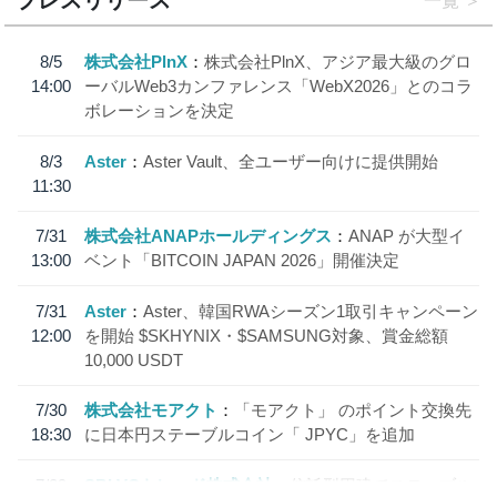
一覧
8/5
株式会社PlnX
株式会社PlnX、アジア最大級のグロ
14:00
ーバルWeb3カンファレンス「WebX2026」とのコラ
ボレーションを決定
8/3
Aster
Aster Vault、全ユーザー向けに提供開始
11:30
7/31
株式会社ANAPホールディングス
ANAP が大型イ
13:00
ベント「BITCOIN JAPAN 2026」開催決定
7/31
Aster
Aster、韓国RWAシーズン1取引キャンペーン
12:00
を開始 $SKHYNIX・$SAMSUNG対象、賞金総額
10,000 USDT
7/30
株式会社モアクト
「モアクト」 のポイント交換先
18:30
に日本円ステーブルコイン「 JPYC」を追加
7/29
SBI VCトレード株式会社
信託型円建てステーブル