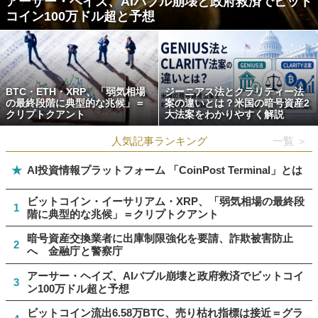
アーサー・ヘイズ、AIバブル崩壊と政府救済でビット
コイン100万ドル超と予想
BTC・ETH・XRP、「弱気相場
ジーニアス法とクラリティー法
の最終段階に典型的な兆候」＝
案の違いとは？米国の暗号資産2
クリプトクアント
大法案をわかりやすく解説
人気記事ランキング
一覧 ＞
★
AI投資情報プラットフォーム 「CoinPost Terminal」とは
ビットコイン・イーサリアム・XRP、「弱気相場の最終段
1
階に典型的な兆候」＝クリプトクアント
暗号資産交換業者に出庫制限強化を要請、詐欺被害防止
2
へ 金融庁と警察庁
アーサー・ヘイズ、AIバブル崩壊と政府救済でビットコイ
3
ン100万ドル超と予想
ビットコイン流出6.58万BTC、売り枯れ指標は接近＝グラ