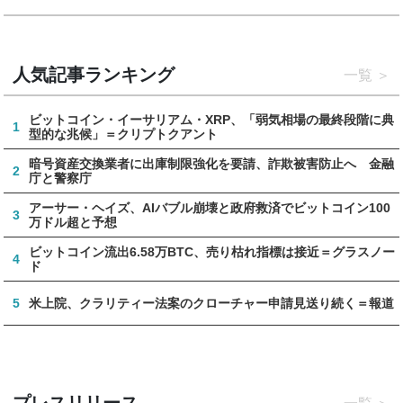
人気記事ランキング
一覧
ビットコイン・イーサリアム・XRP、「弱気相場の最終段階に典
1
型的な兆候」＝クリプトクアント
暗号資産交換業者に出庫制限強化を要請、詐欺被害防止へ 金融
2
庁と警察庁
アーサー・ヘイズ、AIバブル崩壊と政府救済でビットコイン100
3
万ドル超と予想
ビットコイン流出6.58万BTC、売り枯れ指標は接近＝グラスノー
4
ド
5
米上院、クラリティー法案のクローチャー申請見送り続く＝報道
プレスリリース