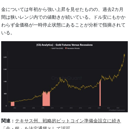
金については年初から強い上昇を見せたものの、過去2カ月
間は狭いレンジ内での値動きが続いている。ドル安にもかか
わらず金価格が一時停止状態にあることが分析で指摘されて
いる。
関連：
テキサス州、戦略的ビットコイン準備金設立に続き
「金・銀」を法定通貨として認可