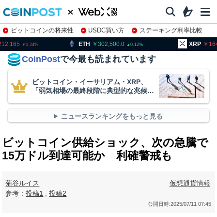
ビットコインの将来性
USDC買い方
ステーキング利率比較
株特集・関連銘柄
ETH
302,500.0
XRP
164.31
0.12
2.25
CoinPost
で今最も読まれています
ビットコイン・イーサリアム・XRP、
「弱気相場の最終段階に典型的な兆候」
＝クリプトクアント
ニュースランキングをもっと見る
ビットコイン供給ショック、次の急騰で
15万ドル到達可能か 利確警戒も
菊谷ルイス
仮想通貨情報
参考：
投稿1
,
投稿2
公開日時:
2025/07/11 07:45