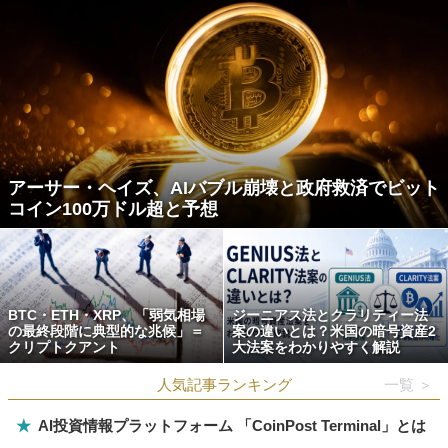
アーサー・ヘイズ、AIバブル崩壊と政府救済でビット
コイン100万ドル超と予想
BTC・ETH・XRP、「弱気相場
ジーニアス法とクラリティー法
の最終段階に典型的な兆候」＝
案の違いとは？米国の暗号資産2
クリプトクアント
大法案をわかりやすく解説
人気記事ランキング
一覧 ＞
★
AI投資情報プラットフォーム 「CoinPost Terminal」とは