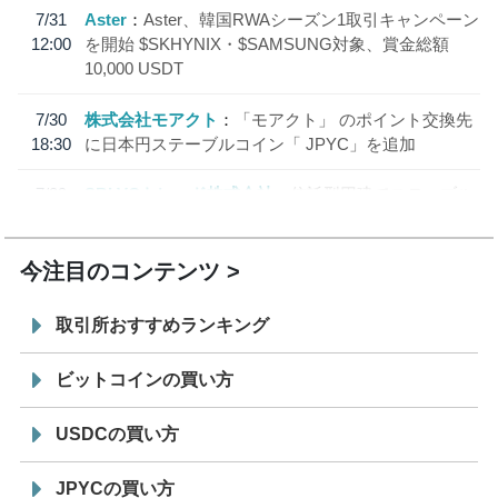
7/31
Aster
Aster、韓国RWAシーズン1取引キャンペーン
12:00
を開始 $SKHYNIX・$SAMSUNG対象、賞金総額
10,000 USDT
7/30
株式会社モアクト
「モアクト」 のポイント交換先
18:30
に日本円ステーブルコイン「 JPYC」を追加
7/29
SBI VCトレード株式会社
信託型円建てステーブル
19:30
コイン「JPYSC」徹底解説セミナーを開催
今注目のコンテンツ
取引所おすすめランキング
ビットコインの買い方
USDCの買い方
JPYCの買い方