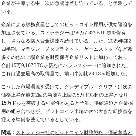
企業が主導する中、次の急騰は差し迫っている」と予測して
いる。
企業による財務資産としてのビットコイン採用が供給逼迫を
加速させている。ストラテジーは59万7,325BTC超を保有
し、さらなる購入資金調達を続けている。また、2025年第2
四半期、マラソン、メタプラネット、ゲームストップなど数
多くの他の上場企業も財務保有企業リストに加わっており、
合計15万9,107BTCが新たにバランスシートに追加された。
これは過去最高の取得量で、前四半期比23.13％増加した。
こうした市場環境を受けて、クレディブル・クリプトは次の
価格上昇が過去2回の急騰を上回る5万ドル超の上昇となり、
15万ドルを突破する可能性があると予測。供給逼迫と企業採
用の組み合わせが、ビットコイン市場の次の大きな転換点を
迎える準備を整えているとしている。
関連：
ストラテジー社のビットコイン財務戦略：価値創造と