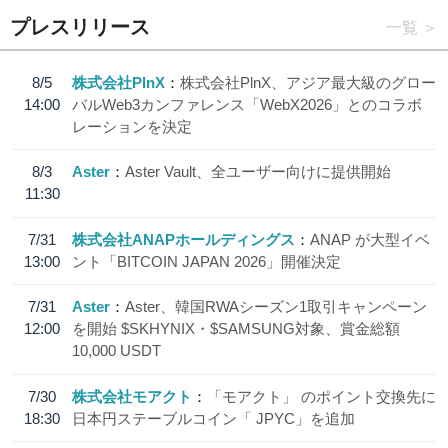
プレスリリース
一覧
8/5
株式会社PlnX
株式会社PlnX、アジア最大級のグロー
14:00
バルWeb3カンファレンス「WebX2026」とのコラボ
レーションを決定
8/3
Aster
Aster Vault、全ユーザー向けに提供開始
11:30
7/31
株式会社ANAPホールディングス
ANAP が大型イベ
13:00
ント「BITCOIN JAPAN 2026」開催決定
7/31
Aster
Aster、韓国RWAシーズン1取引キャンペーン
12:00
を開始 $SKHYNIX・$SAMSUNG対象、賞金総額
10,000 USDT
7/30
株式会社モアクト
「モアクト」 のポイント交換先に
18:30
日本円ステーブルコイン「 JPYC」を追加