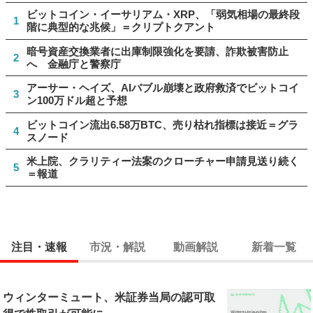
ビットコイン・イーサリアム・XRP、「弱気相場の最終段
1
階に典型的な兆候」＝クリプトクアント
暗号資産交換業者に出庫制限強化を要請、詐欺被害防止
2
へ 金融庁と警察庁
アーサー・ヘイズ、AIバブル崩壊と政府救済でビットコイ
3
ン100万ドル超と予想
ビットコイン流出6.58万BTC、売り枯れ指標は接近＝グラ
4
スノード
米上院、クラリティー法案のクローチャー申請見送り続く
5
＝報道
注目・速報
市況・解説
動画解説
新着一覧
ウィンターミュート、米証券当局の認可取