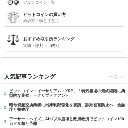
アルトコイン一覧
ビットコインの買い方
始め方手順と注意点
おすすめ取引所ランキング
実績・評判・目的別
人気記事ランキング
一覧
ビットコイン・イーサリアム・XRP、「弱気相場の最終段階に典
1
型的な兆候」＝クリプトクアント
暗号資産交換業者に出庫制限強化を要請、詐欺被害防止へ 金融
2
庁と警察庁
アーサー・ヘイズ、AIバブル崩壊と政府救済でビットコイン100
3
万ドル超と予想