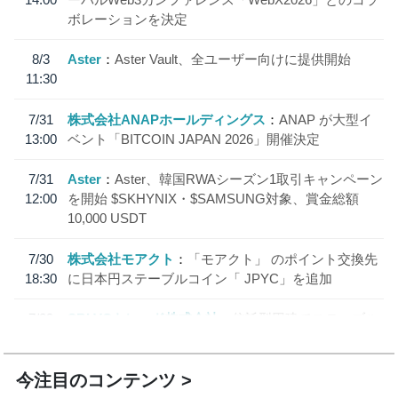
ボレーションを決定
8/3
Aster
Aster Vault、全ユーザー向けに提供開始
11:30
7/31
株式会社ANAPホールディングス
ANAP が大型イ
13:00
ベント「BITCOIN JAPAN 2026」開催決定
7/31
Aster
Aster、韓国RWAシーズン1取引キャンペーン
12:00
を開始 $SKHYNIX・$SAMSUNG対象、賞金総額
10,000 USDT
7/30
株式会社モアクト
「モアクト」 のポイント交換先
18:30
に日本円ステーブルコイン「 JPYC」を追加
7/29
SBI VCトレード株式会社
信託型円建てステーブル
19:30
コイン「JPYSC」徹底解説セミナーを開催
今注目のコンテンツ