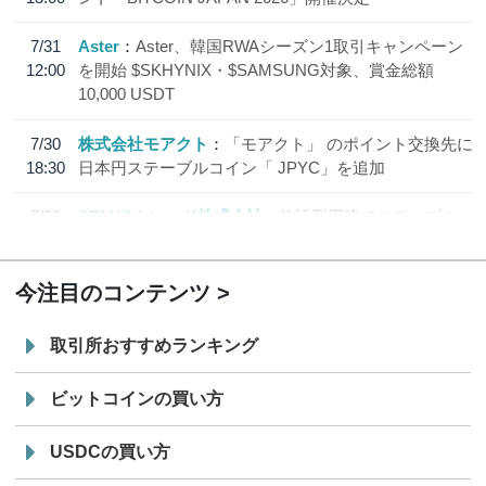
7/31
Aster
Aster、韓国RWAシーズン1取引キャンペーン
12:00
を開始 $SKHYNIX・$SAMSUNG対象、賞金総額
10,000 USDT
7/30
株式会社モアクト
「モアクト」 のポイント交換先に
18:30
日本円ステーブルコイン「 JPYC」を追加
7/29
SBI VCトレード株式会社
信託型円建てステーブル
19:30
コイン「JPYSC」徹底解説セミナーを開催
今注目のコンテンツ
取引所おすすめランキング
ビットコインの買い方
USDCの買い方