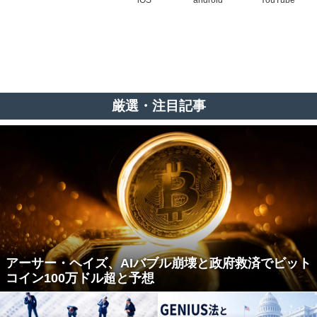
iOS
android
YouTube
厳選・注目記事
アーサー・ヘイズ、AIバブル崩壊と政府救済でビット
コイン100万ドル超と予想