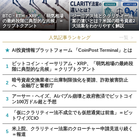
BTC・ETH・XRP、「弱気相場
ジーニアス法とクラリティー法
の最終段階に典型的な兆候」＝
案の違いとは？米国の暗号資産2
クリプトクアント
大法案をわかりやすく解説
人気記事ランキング
一覧 ＞
★
AI投資情報プラットフォーム 「CoinPost Terminal」とは
ビットコイン・イーサリアム・XRP、「弱気相場の最終段
1
階に典型的な兆候」＝クリプトクアント
暗号資産交換業者に出庫制限強化を要請、詐欺被害防止
2
へ 金融庁と警察庁
アーサー・ヘイズ、AIバブル崩壊と政府救済でビットコイ
3
ン100万ドル超と予想
「仮にクラリティー法不成立でも仮想通貨は前進」＝ビッ
4
トワイズCIO
米上院、クラリティー法案のクローチャー申請見送り続く
5
＝報道