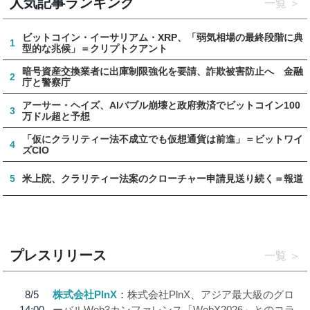
人気記事ランキング
一覧
ビットコイン・イーサリアム・XRP、「弱気相場の最終段階に典
1
型的な兆候」＝クリプトクアント
暗号資産交換業者に出庫制限強化を要請、詐欺被害防止へ 金融
2
庁と警察庁
アーサー・ヘイズ、AIバブル崩壊と政府救済でビットコイン100
3
万ドル超と予想
「仮にクラリティー法不成立でも仮想通貨は前進」＝ビットワイ
4
ズCIO
5
米上院、クラリティー法案のクローチャー申請見送り続く＝報道
プレスリリース
一覧
8/5
株式会社PlnX
株式会社PlnX、アジア最大級のグロ
14:00
ーバルWeb3カンファレンス「WebX2026」とのコラ