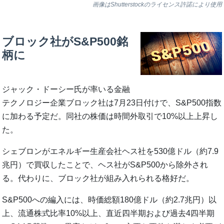
画像はShutterstockのライセンス許諾により使用
ブロック社がS&P500銘
柄に
ジャック・ドーシー氏が率いる金融
テクノロジー企業ブロック社は7月23日付けで、S&P500指数
に加わる予定だ。同社の株価は時間外取引で10%以上上昇し
た。
シェブロンがエネルギー生産会社ヘス社を530億ドル（約7.9
兆円）で買収したことで、ヘス社がS&P500から除外され
る。代わりに、ブロック社が組み入れられる格好だ。
S&P500への編入には、時価総額180億ドル（約2.7兆円）以
上、流通株式比率10%以上、直近四半期および過去4四半期