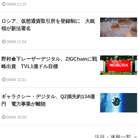
08/06 11:15
ロシア、仮想通貨取引所を登録制に 大統
領が新法署名
08/06 11:04
野村傘下レーザーデジタル、ZIGChainに戦
略出資 TVL1億ドル目標
08/06 10:21
ギャラクシー・デジタル、Q2損失約134億
円 電力事業が離陸
08/06 10:00
注目・速報一覧