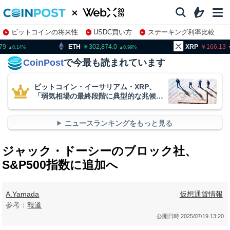
ビットコインの将来性
USDC買い方
ステーキング利率比較
株特集・関連銘柄
H
302,874.0
XRP
166.13
BN
0.99
1.62
CoinPost
で今最も読まれています
ビットコイン・イーサリアム・XRP、
「弱気相場の最終段階に典型的な兆候」
＝クリプトクアント
ニュースランキングをもっと見る
ジャック・ドーシーのブロック社、
S&P500指数に追加へ
A.Yamada
仮想通貨情報
参考：
報道
公開日時:
2025/07/19 13:20