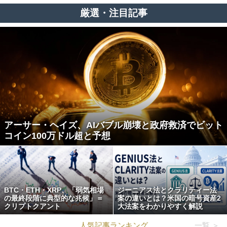
厳選・注目記事
アーサー・ヘイズ、AIバブル崩壊と政府救済でビット
コイン100万ドル超と予想
BTC・ETH・XRP、「弱気相場
ジーニアス法とクラリティー法
の最終段階に典型的な兆候」＝
案の違いとは？米国の暗号資産2
クリプトクアント
大法案をわかりやすく解説
人気記事ランキング
一覧 ＞