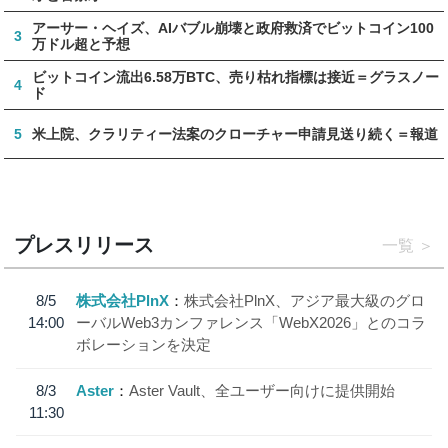
アーサー・ヘイズ、AIバブル崩壊と政府救済でビットコイン100
3
万ドル超と予想
ビットコイン流出6.58万BTC、売り枯れ指標は接近＝グラスノー
4
ド
5
米上院、クラリティー法案のクローチャー申請見送り続く＝報道
プレスリリース
一覧
8/5
株式会社PlnX
株式会社PlnX、アジア最大級のグロ
14:00
ーバルWeb3カンファレンス「WebX2026」とのコラ
ボレーションを決定
8/3
Aster
Aster Vault、全ユーザー向けに提供開始
11:30