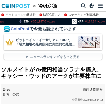
ビットコインの将来性
USDC買い方
ステーキング利率比較
株特集・関連銘柄
301,897.0
XRP
164.34
BNB
0.05
2.24
CoinPost
で今最も読まれています
ビットコイン・イーサリアム・XRP、
「弱気相場の最終段階に典型的な兆候」
＝クリプトクアント
ニュースランキングをもっと見る
ソルメイトが75億円相当ソラナを購入、
キャシー・ウッドのアークが主要株主に
Enzo
仮想通貨情報
参考：
公式
公開日時:
2025/10/15 14:15