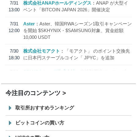
7/31
株式会社ANAPホールディングス
ANAP が大型イ
13:00
ベント「BITCOIN JAPAN 2026」開催決定
7/31
Aster
Aster、韓国RWAシーズン1取引キャンペーン
12:00
を開始 $SKHYNIX・$SAMSUNG対象、賞金総額
10,000 USDT
7/30
株式会社モアクト
「モアクト」 のポイント交換先
18:30
に日本円ステーブルコイン「 JPYC」を追加
7/29
SBI VCトレード株式会社
信託型円建てステーブル
19:30
コイン「JPYSC」徹底解説セミナーを開催
今注目のコンテンツ
取引所おすすめランキング
ビットコインの買い方