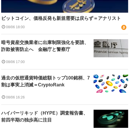
ビットコイン、価格反発も新規需要は戻らず＝アナリスト
08/06 18:00
暗号資産交換業者に出庫制限強化を要請、
詐欺被害防止へ 金融庁と警察庁
08/06 17:00
過去の仮想通貨時価総額トップ100銘柄、7
割は事実上消滅＝CryptoRank
08/06 16:26
ハイパーリキッド（HYPE）調査報告書、
前四半期の独歩高に注目