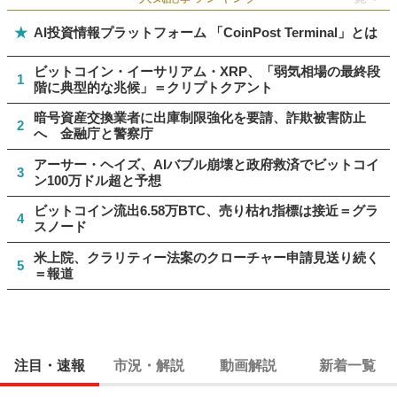
★
AI投資情報プラットフォーム 「CoinPost Terminal」とは
ビットコイン・イーサリアム・XRP、「弱気相場の最終段
1
階に典型的な兆候」＝クリプトクアント
暗号資産交換業者に出庫制限強化を要請、詐欺被害防止
2
へ 金融庁と警察庁
アーサー・ヘイズ、AIバブル崩壊と政府救済でビットコイ
3
ン100万ドル超と予想
ビットコイン流出6.58万BTC、売り枯れ指標は接近＝グラ
4
スノード
米上院、クラリティー法案のクローチャー申請見送り続く
5
＝報道
注目・速報
市況・解説
動画解説
新着一覧