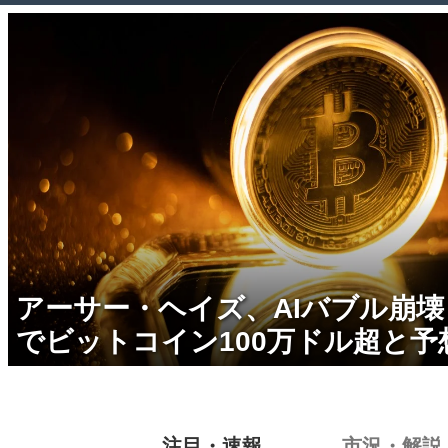
アーサー・ヘイズ、AIバブル崩
でビットコイン100万ドル超と予
注目・速報
市況・解説