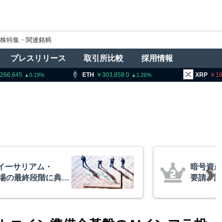
株特集・関連銘柄
プレスリリース
取引所比較
採用情報
ETH
303,858.0
XRP
166.01
1.26
1.77
者に出庫制限強化を
アーサー
防止へ 金融庁と警
政府救済
超と予想