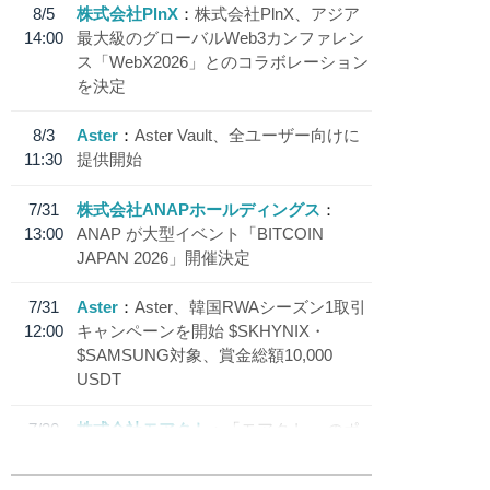
8/5
株式会社PlnX
株式会社PlnX、アジア
14:00
最大級のグローバルWeb3カンファレン
ス「WebX2026」とのコラボレーション
を決定
8/3
Aster
Aster Vault、全ユーザー向けに
11:30
提供開始
7/31
株式会社ANAPホールディングス
13:00
ANAP が大型イベント「BITCOIN
JAPAN 2026」開催決定
7/31
Aster
Aster、韓国RWAシーズン1取引
12:00
キャンペーンを開始 $SKHYNIX・
$SAMSUNG対象、賞金総額10,000
USDT
7/30
株式会社モアクト
「モアクト」 のポ
18:30
イント交換先に日本円ステーブルコイン
「 JPYC」を追加