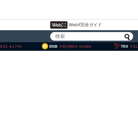
WebX完全ガイド
BNB
93,990.0
TRX
51.88
S
0.96
0.2
・ヘイズ、AIバブル崩壊と
でビットコイン100万ドル