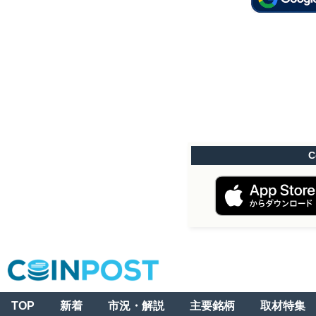
C
TOP
新着
市況・解説
主要銘柄
取材特集