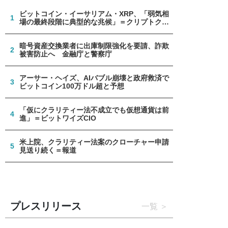
ビットコイン・イーサリアム・XRP、「弱気相
1
場の最終段階に典型的な兆候」＝クリプトクア
ント
暗号資産交換業者に出庫制限強化を要請、詐欺
2
被害防止へ 金融庁と警察庁
アーサー・ヘイズ、AIバブル崩壊と政府救済で
3
ビットコイン100万ドル超と予想
「仮にクラリティー法不成立でも仮想通貨は前
4
進」＝ビットワイズCIO
米上院、クラリティー法案のクローチャー申請
5
見送り続く＝報道
プレスリリース
一覧