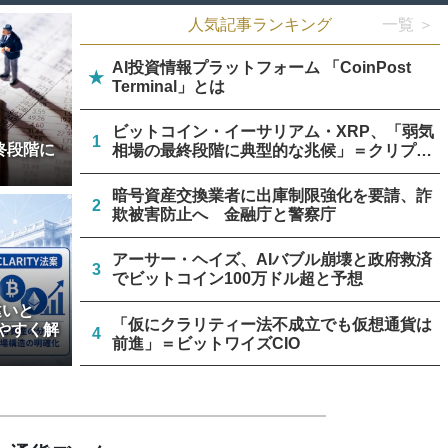
人気記事ランキング
一覧 ＞
AI投資情報プラットフォーム 「CoinPost
★
Terminal」とは
ビットコイン・イーサリアム・XRP、「弱気
1
終段階に
相場の最終段階に典型的な兆候」＝クリプト
クアント
暗号資産交換業者に出庫制限強化を要請、詐
2
欺被害防止へ 金融庁と警察庁
アーサー・ヘイズ、AIバブル崩壊と政府救済
3
でビットコイン100万ドル超と予想
違いと
「仮にクラリティー法不成立でも仮想通貨は
やすく解
4
前進」＝ビットワイズCIO
米上院、クラリティー法案のクローチャー申
5
請見送り続く＝報道