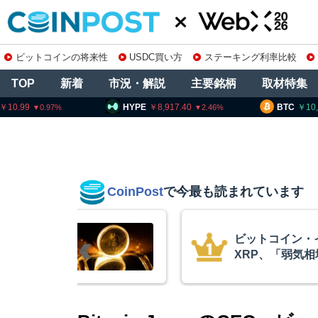
ビットコインの将来性
USDC買い方
ステーキング利率比較
TOP
新着
市況・解説
主要銘柄
取材特集
HYPE
8,917.40
BTC
10,266,645
2.46
0.19
CoinPost
で今最も読まれています
リアム・
暗号資産交換業
終段階に典型
要請、詐欺被害
クアント
察庁