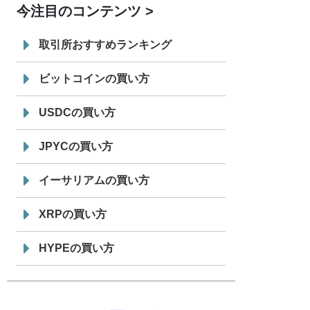
今注目のコンテンツ
7/29
SBI VCトレード株式会社
信託型円建
19:30
てステーブルコイン「JPYSC」徹底解
取引所おすすめランキング
説セミナーを開催
ビットコインの買い方
USDCの買い方
JPYCの買い方
イーサリアムの買い方
XRPの買い方
HYPEの買い方