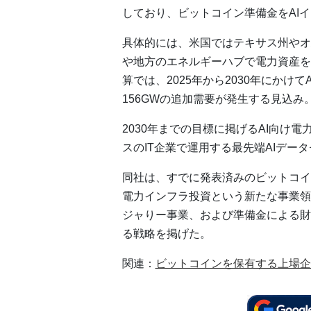
しており、ビットコイン準備金をAI
具体的には、米国ではテキサス州やオ
や地方のエネルギーハブで電力資産を取得・
算では、2025年から2030年にかけ
156GWの追加需要が発生する見込み
2030年までの目標に掲げるAI向け電力イ
スのIT企業で運用する最先端AIデー
同社は、すでに発表済みのビットコイ
電力インフラ投資という新たな事業領
ジャりー事業、および準備金による財
る戦略を掲げた。
関連：
ビットコインを保有する上場企