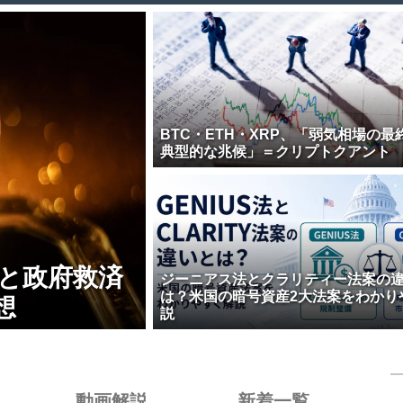
BTC・ETH・XRP、「弱気相場の最
典型的な兆候」＝クリプトクアント
壊と政府救済
ジーニアス法とクラリティー法案の
は？米国の暗号資産2大法案をわかり
想
説
動画解説
新着一覧