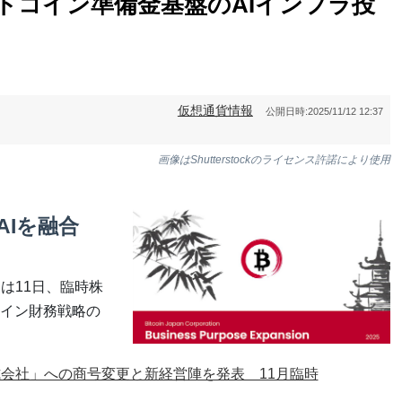
O、ビットコイン準備金基盤のAIインフラ投
仮想通貨情報
公開日時:
2025/11/12 12:37
画像はShutterstockのライセンス許諾により使用
Iを融合
正）は11日、臨時株
イン財務戦略の
an株式会社」への商号変更と新経営陣を発表 11月臨時